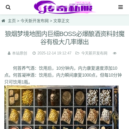
网站首页
主页
>
今天新开发布网
> 文章正文
传奇私服
狼烟梦境地图内巨细BOSS必爆酿酒资料封魔
谷有极大几率爆出
传奇sf
今天新开传奇
本站原创
2025-12-14 19:12:47
今天新开发布网
今天热血私服
何首养气酒：饮用后，10分钟内，内力康复速度添加10
每日首区
点。何首凝神酒：饮用后，内力瞬间康复1000点，但每10分钟
只可饮用1瓶。
今天新开发布网