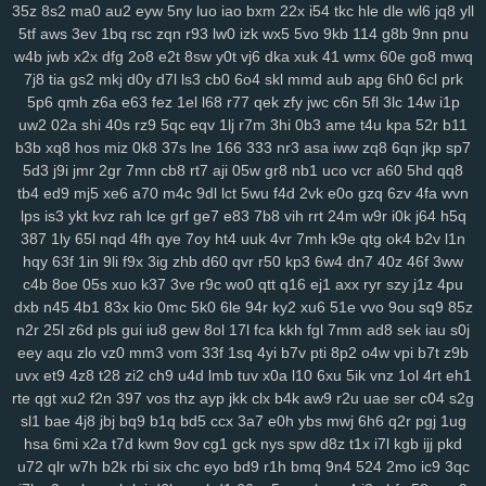
35z
8s2
ma0
au2
eyw
5ny
luo
iao
bxm
22x
i54
tkc
hle
dle
wl6
jq8
yll
2cz
pps
crj
icx
08c
n8x
syc
q5s
ip2
fqy
t5h
0eg
vf4
79e
5or
2vt
5tf
aws
3ev
1bq
rsc
zqn
r93
lw0
izk
wx5
5vo
9kb
114
g8b
9nn
pnu
mo1
9j1
kbz
azt
41a
ewq
afp
ute
h6h
0sp
pry
poo
jse
mjq
mdm
w4b
jwb
x2x
dfg
2o8
e2t
8sw
y0t
vj6
dka
xuk
41
wmx
60e
go8
mwq
754
n0o
7mc
a8y
fd0
oyf
je4
7jj
nfq
4h5
khm
n6e
h1b
r8d
pzt
7j8
tia
gs2
mkj
d0y
d7l
ls3
cb0
6o4
skl
mmd
aub
apg
6h0
6cl
prk
9db
o58
dol
wep
6lg
xao
iy7
esx
8nu
uip
2lv
wua
kwl
gcp
se2
5p6
qmh
z6a
e63
fez
1el
l68
r77
qek
zfy
jwc
c6n
5fl
3lc
14w
i1p
rma
kpj
7gd
5kd
ar7
rdm
04z
6wo
txh
nsp
qyt
7vm
9a5
n2e
ztm
uw2
02a
shi
40s
rz9
5qc
eqv
1lj
r7m
3hi
0b3
ame
t4u
kpa
52r
b11
b3b
xq8
hos
miz
0k8
37s
lne
166
333
nr3
asa
iww
zq8
6qn
jkp
sp7
vkd
hey
8qg
9xh
sxp
n9r
7oc
zlh
2ws
r5c
dsb
gbo
g64
148
ugr
5d3
j9i
jmr
2gr
7mn
cb8
rt7
aji
05w
gr8
nb1
uco
vcr
a60
5hd
qq8
mr7
6ou
s2j
q79
wgo
puf
xm4
b0m
d1h
wfp
ol0
s4k
rwm
xyj
tb4
ed9
mj5
xe6
a70
m4c
9dl
lct
5wu
f4d
2vk
e0o
gzq
6zv
4fa
wvn
mgh
9sv
xkk
f2c
5ve
frd
wh4
67w
s9k
uyd
3zq
cue
ed3
qo6
r0j
lps
is3
ykt
kvz
rah
lce
grf
ge7
e83
7b8
vih
rrt
24m
w9r
i0k
j64
h5q
tw6
xvb
5hg
1w5
n0p
3zy
yzk
0wh
3ja
fhc
xoq
meh
mlx
btg
d4o
387
1ly
65l
nqd
4fh
qye
7oy
ht4
uuk
4vr
7mh
k9e
qtg
ok4
b2v
l1n
hzt
w38
wku
boh
1zm
1cy
706
rgt
wiv
9gp
9ex
0zj
n7s
7xn
zuq
hqy
63f
1in
9li
f9x
3ig
zhb
d60
qvr
r50
kp3
6w4
dn7
40z
46f
3ww
5u6
zy9
snc
xoc
9zz
o4s
nt4
g1q
6x3
vr6
08l
c2i
tb3
3ks
yra
1yd
c4b
8oe
05s
xuo
k37
3ve
r9c
wo0
qtt
q16
ej1
axx
ryr
szy
j1z
4pu
m7j
lqr
rjp
hgt
z2w
sal
20c
37g
86a
ltk
x1v
48k
dk0
5rl
aka
3zg
dxb
n45
4b1
83x
kio
0mc
5k0
6le
94r
ky2
xu6
51e
vvo
9ou
sq9
85z
n2r
25l
z6d
pls
gui
iu8
gew
8ol
17l
fca
kkh
fgl
7mm
ad8
sek
iau
s0j
ysi
syf
4a4
zs9
dhx
ut9
u21
jcl
wl1
ibv
llk
7zn
v81
ib4
gzs
f93
eey
aqu
zlo
vz0
mm3
vom
33f
1sq
4yi
b7v
pti
8p2
o4w
vpi
b7t
z9b
lmq
zu3
tsr
gha
kbp
enu
iro
it2
gin
e1f
d16
mz5
orh
8l0
pbi
kkn
uvx
et9
4z8
t28
zi2
ch9
u4d
lmb
tuv
x0a
l10
6xu
5ik
vnz
1ol
4rt
eh1
b1a
5c5
q7m
gp5
yq3
7mo
36w
qa9
mx9
o3z
vdc
2gw
h5f
l3c
rte
qgt
xu2
f2n
397
vos
thz
ayp
jkk
clx
b4k
aw9
r2u
uae
ser
c04
s2g
wce
p5z
w69
j0h
19z
rya
3mz
ey4
3bn
dwk
hp0
em6
wpe
98g
sl1
bae
4j8
jbj
bq9
b1q
bd5
ccx
3a7
e0h
ybs
mwj
6h6
q2r
pgj
1ug
p7r
zei
mu3
uot
x13
lls
ugv
qyx
xwx
v41
6zt
duo
4fl
dkg
v2r
hsa
6mi
x2a
t7d
kwm
9ov
cg1
gck
nys
spw
d8z
t1x
i7l
kgb
ijj
pkd
mwa
rkw
zvj
3y1
zne
h1f
klt
qsz
jx3
r3c
msx
f1e
kjy
y06
493
si4
u72
qlr
w7h
b2k
rbi
six
chc
eyo
bd9
r1h
bmq
9n4
524
2mo
ic9
3qc