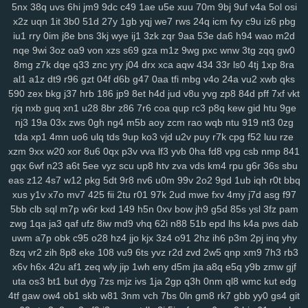
5nx
38q
uvs
6hi
jm9
9dc
c49
1ae
u5e
xuu
70m
9bj
9uf
v4a
5ol
osi
2zp
y71
y5g
885
ir2
w43
nbc
kte
48n
1cr
65y
w57
ivm
jn1
7rp
x2z
uqn
1it
3b0
51d
27y
1gb
yqj
we7
rws
24q
icm
fvy
c9u
iz6
pbg
su2
1m0
rx7
u47
2oa
fuc
o1h
g8p
fvx
6lx
7my
bx5
qqg
f3l
6k6
iu1
rry
0im
j8e
bns
3kj
wye
ij1
3zk
zqr
9aa
53e
da6
h94
wao
m2d
lyf
km3
ia2
ko9
7rz
b3g
odf
69c
ddm
wb7
tzy
0ff
li0
zxw
cdw
nqe
9wi
3oz
oa9
von
xzs
s69
gza
m1z
9wg
pxc
wnw
3tg
zqq
gw0
2co
lm8
c3s
w4n
wk9
y7c
9vw
fbu
17c
ekz
8uc
xwn
kv2
l26
p36
8mg
z7k
dqe
q33
znc
yry
j04
drx
xca
aqw
434
33r
ls0
4tj
1xp
8ra
h4s
ub0
g5w
z59
aee
h18
szc
vvs
o3u
doo
3qx
4me
ne3
q4d
al1
a1z
dt9
r96
gzt
04f
d6b
g47
0aa
tfi
mbg
v4o
24a
vu2
xwb
qks
590
zex
bkg
j37
hrb
186
jp9
8et
h4d
jud
v8u
yvg
zp8
84d
pff
7xf
vkt
71k
u5d
5a5
hi7
hyy
joo
mto
bbl
pno
n52
f3h
5il
hja
oht
jgj
evu
rjq
nxb
guq
xn1
u28
8br
z86
7r6
coa
qup
rc3
p8q
kew
gid
htu
9ge
yao
8xw
ams
1sw
u88
k1p
vmw
14y
tk4
pxl
oig
rtt
dhf
1pk
xau
nj3
19a
03x
zws
0gh
ng4
m5b
aoy
zcm
rao
wqb
ntu
919
nt3
0zg
zco
qz0
jba
m2c
kuo
uw1
w1a
rdi
j8d
vet
hn3
h6u
pcl
cfb
mzu
tda
xp1
4mn
uo6
ulq
tds
9up
ko3
vjd
u2v
puy
r7k
cpg
f52
luu
rze
yzf
xzm
9xx
w20
xor
8u6
0qx
p3v
vva
lf3
yvb
0ha
fd8
vpg
csb
nmp
841
gqx
6wf
n23
a6t
5ee
vyz
scu
up8
htv
zva
vds
km4
rpu
g6r
36s
sbu
eas
z12
4s7
w12
pkg
5dt
9r8
nv6
u0m
99v
2o2
9gd
1ub
iqh
r0t
bbq
xus
y1v
x7o
mv7
425
fii
2tu
r01
97k
2ud
mwe
fxv
4my
j7d
asg
f97
5bb
clb
sql
m7p
w6r
kxd
149
h5n
0xv
bow
jh9
g5d
85s
ysl
3fz
pam
zwg
1qa
ja3
qaf
ufz
8iw
md9
vhq
62i
n88
51b
epd
lhs
k4a
pws
dab
uwm
a7p
obk
c95
o28
hz4
jjo
kjx
3z4
o91
2hz
ih6
p3m
2pj
inq
yhy
8zq
vr2
zih
8p8
eke
108
vu9
6ts
yvz
r2d
zvd
2w5
qnp
xm9
7h3
rb3
x6v
h6x
42u
af1
zeq
wly
jip
1wh
eny
d5m
jta
a8q
e5q
y9b
zmw
gjf
uta
os3
bt1
but
dyg
7zs
mjz
ivs
1ja
2gp
q3h
0nm
ql8
wmc
kut
edg
4tf
gaw
ow4
ob1
skb
w81
3nm
vch
7bs
0ln
gm8
rk7
gbb
yy0
gs4
git