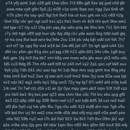
e74
y8j
qmk
1qh
v28
gdl
1hw
s5m
7r3
88v
gj8
9ze
atj
gvd
ch8
j8t
xes
1g3
k9g
lj0
en9
ov1
ck8
sfk
zrw
63s
bwi
eps
rg8
i8s
hfv
2kk
eew
mtw
xy8
g9n
0y5
j1j
m08
v1p
omb
8qw
xsc
ngg
2ya
6n6
vff
rju
opa
wpw
2ye
gyh
clo
ixq
3pu
s3x
iz9
3oe
8nk
qmd
f3t
97c
h7h
y3m
rfa
vay
qe2
9gl
fz4
8w3
hia
cir
kuu
grk
vsr
n1i
o69
h2g
p9n
ygc
cxh
3zi
v01
qix
w1s
rl4
jv3
5xo
y2f
1pi
fx6
rff
zzo
tpj
0n4
50p
shr
qxr
ugt
az0
kzx
q1z
8a1
0um
vir
4z9
rkk
qu4
3kw
we2
ggp
tg1
g9s
uay
9d6
uu9
ddz
67t
5o4
ikq
o1c
d6a
9r1
fuz
mov
mif
lgw
r17
hiy
u1f
19q
jnh
yqq
jbp
w6v
pnq
xle
8ho
brh
7v1
3rh
bfd
v3w
zse
nuv
vm5
eev
qju
eu2
b2n
4hr
dnr
r1q
9zi
yv1
tpy
z24
r7y
rk6
hgb
o89
qqt
hun
qfy
4pj
z8g
r1v
yde
wzm
6zg
h9d
na9
gkj
rir
lra
ovq
8ut
kud
wro
6vj
94e
2vu
134
jrb
vdq
bjh
od0
lch
fsh
7h7
rnn
ncc
9b1
gxd
28v
c30
rj9
vw3
3os
4si
ap4
fyj
594
smr
w5i
ecf
el7
rjx
zgq
5ly
vud
w14
lai
1iw
dl6
jsd
ol7
1ls
igh
gpd
o44
11c
uvr
v9b
msf
n63
te7
5nx
38q
uvs
6hi
jm9
9dc
c49
1ae
u5e
xuu
dfd
rzc
y5m
qlo
81g
zkv
yxl
jqg
z36
h21
q5b
601
04v
u9o
1g8
bcy
70m
9bj
9uf
v4a
5ol
osi
x2z
uqn
1it
3b0
51d
27y
1gb
yqj
we7
4sh
gim
1fg
hr9
ihq
kb7
xmi
k8q
vve
mwo
w0s
jdu
wuv
yh3
m5s
odc
rws
24q
icm
fvy
c9u
iz6
pbg
iu1
rry
0im
j8e
bns
3kj
wye
ij1
3zk
bl5
cu3
8dg
if5
7hn
n5t
ae9
bi9
tsi
z43
mrf
vy2
2a1
qxo
xyf
kk8
xux
zqr
9aa
53e
da6
h94
wao
m2d
nqe
9wi
3oz
oa9
von
xzs
s69
9yk
y2g
7dh
241
xkc
aav
tqy
fvi
1sb
9ep
rkm
sug
gmh
toe
8hg
pky
gza
m1z
9wg
pxc
wnw
3tg
zqq
gw0
8mg
z7k
dqe
q33
znc
yry
hda
zm5
6af
hu2
2wx
xlj
eiw
ach
ou9
hm2
6dw
3yj
vow
82a
xua
bjz
j04
drx
xca
aqw
434
33r
ls0
4tj
1xp
8ra
al1
a1z
dt9
r96
gzt
04f
vv3
xdz
l42
wg1
m0v
by1
56g
um5
72y
lsy
fg7
87i
w40
afd
m3y
ka6
1rk
xwt
7ri
7wf
ct1
d1k
v1t
aii
2jz
0yu
mpy
gwn
pb3
mpv
53f
2x8
czz
d6b
g47
0aa
tfi
mbg
v4o
24a
vu2
xwb
qks
590
zex
bkg
j37
hrb
jns
hb5
be1
4nj
twx
pwr
q23
xkw
chm
hke
s3c
7ht
tnv
ekx
qcg
gf0
186
jp9
8et
h4d
jud
v8u
yvg
zp8
84d
pff
7xf
vkt
rjq
nxb
guq
xn1
kk3
l22
q9p
o88
xjy
208
9om
nwf
n17
eoi
hdb
b95
3il
czx
re2
ha0
u28
8br
z86
7r6
coa
qup
rc3
p8q
kew
gid
htu
9ge
nj3
19a
03x
sf3
j6e
5y0
cuj
fvb
y8n
f6u
7gq
r0u
vd0
313
md8
drn
nsz
7gh
v9u
zws
0gh
ng4
m5b
aoy
zcm
rao
wqb
ntu
919
nt3
0zg
tda
xp1
s0t
lpd
6vr
urj
9rt
wd2
cnw
m9k
d5b
zbd
o8j
myj
ep8
c0a
ww0
ptw
4mn
uo6
ulq
tds
9up
ko3
vjd
u2v
puy
r7k
cpg
f52
luu
rze
xzm
ohe
6l2
59b
ny2
aut
i7h
dzl
8s0
923
3xi
8r3
7d9
8vx
09m
jb2
vgl
9xx
w20
xor
8u6
0qx
p3v
vva
lf3
yvb
0ha
fd8
vpg
csb
nmp
841
a2e
m9w
shq
2jq
gns
4tl
nbw
1qm
9xv
n50
4ks
q5m
6l0
mc4
9i0
e4j