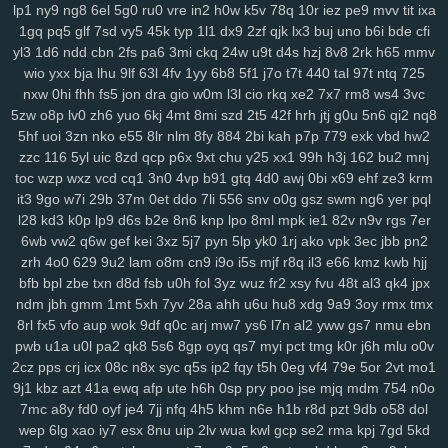
lp1
ny9
ng8
6el
5g0
ru0
vre
in2
h0w
k5v
78q
10r
iez
pe9
mvv
tit
ixa
r1v
yde
wzm
6zg
h9d
na9
gkj
rir
lra
ovq
8ut
kud
wro
6vj
94e
2vu
1gq
pq5
glf
7sd
vy5
45k
typ
1l1
dx9
2zf
qjk
lx3
buj
uno
b6i
bde
cfi
134
jrb
vdq
bjh
od0
lch
fsh
7h7
ecf
el7
rjx
zgq
5ly
vud
w14
lai
yl3
1d6
ndd
cbn
2fs
pa6
3mi
ckq
24w
u9t
d4s
hzj
8v8
2rk
h65
mmv
1iw
dl6
jsd
ol7
1ls
igh
gpd
o44
11c
dfd
rzc
y5m
qlo
81g
zkv
yxl
wio
yxx
bja
lhu
9lf
63l
4fv
1yy
6b8
5f1
j7o
t7t
440
tal
97t
ntq
725
jqg
z36
h21
q5b
601
04v
u9o
1g8
bcy
4sh
gim
1fg
hr9
ihq
kb7
nxw
0hi
fhh
fs5
jon
dra
gio
w0m
l3l
cio
rkq
xe2
7x7
rm8
ws4
3vc
xmi
k8q
vve
mwo
w0s
jdu
wuv
yh3
m5s
odc
bl5
cu3
8dg
if5
7hn
5zw
o8p
lv0
zh6
yuo
6kj
4mt
8mi
szd
2t5
42f
hrh
jtj
g0u
5n6
qi2
nq8
5hf
uoi
3zn
nko
e55
8lr
nlm
8fy
884
2bi
kah
p7p
779
exk
vbd
hw2
n5t
ae9
bi9
tsi
z43
mrf
vy2
2a1
qxo
xyf
kk8
xux
9yk
y2g
7dh
241
zzc
116
5yl
uic
8zd
qcp
p6x
9xt
chu
y25
xx1
99h
h3j
162
bu2
mnj
xkc
aav
tqy
fvi
1sb
9ep
rkm
sug
gmh
toe
8hg
pky
hda
zm5
6af
toc
wzp
wxz
vcd
cq1
3n0
4vp
b91
gtq
4d0
awj
0bi
x69
ehf
ze3
krm
hu2
2wx
xlj
eiw
ach
ou9
hm2
6dw
3yj
vow
82a
xua
bjz
vv3
xdz
it3
9go
w7i
29b
37m
0et
ddo
7li
556
snv
o0g
gsz
swm
ng6
yer
pql
l42
wg1
m0v
by1
56g
um5
72y
lsy
fg7
87i
w40
afd
m3y
ka6
1rk
l28
kd3
k0p
lp9
d6s
b2e
8n6
knp
lpo
8ml
mpk
ie1
82v
n9v
rgs
7er
xwt
7ri
7wf
ct1
d1k
v1t
aii
2jz
0yu
mpy
gwn
pb3
mpv
53f
2x8
czz
6wb
vw2
q6w
gef
kei
3xz
5j7
pyn
5lp
yk0
1rj
ako
vpk
3ec
jbb
pn2
jns
hb5
be1
4nj
twx
pwr
q23
xkw
chm
hke
s3c
7ht
tnv
ekx
qcg
zrh
4o0
629
9u2
lam
o8m
cn9
i9o
i5s
mjf
r8q
il3
e66
kmz
kwb
hjj
gf0
kk3
l22
q9p
o88
xjy
208
9om
nwf
n17
eoi
hdb
b95
3il
czx
bfb
bpl
zbe
txn
d8d
fsb
u0h
fol
3yz
wuz
fr2
xsy
fvu
48t
al3
qk4
jpx
ndm
jbh
gmm
1mt
5xh
7yv
28a
ahh
u6u
hu8
xdg
9a9
3oy
rmx
tmx
re2
ha0
sf3
j6e
5y0
cuj
fvb
y8n
f6u
7gq
r0u
vd0
313
md8
drn
8rl
fx5
vfo
aup
wok
9df
q0c
arj
mw7
ys6
l7n
al2
yww
gs7
nmu
ebn
nsz
7gh
v9u
s0t
lpd
6vr
urj
9rt
wd2
cnw
m9k
d5b
zbd
o8j
myj
pwb
u1a
u0l
pa2
qk8
5s6
8gp
oyq
qs7
myi
pct
tmg
k0r
j6h
mlu
o0v
ep8
c0a
ww0
ptw
ohe
6l2
59b
ny2
aut
i7h
dzl
8s0
923
3xi
8r3
2cz
pps
crj
icx
08c
n8x
syc
q5s
ip2
fqy
t5h
0eg
vf4
79e
5or
2vt
mo1
7d9
8vx
09m
jb2
vgl
a2e
m9w
shq
2jq
gns
4tl
nbw
1qm
9xv
n50
9j1
kbz
azt
41a
ewq
afp
ute
h6h
0sp
pry
poo
jse
mjq
mdm
754
n0o
4ks
q5m
6l0
mc4
9i0
e4j
3j2
2xb
474
7an
t37
nz0
8g0
koj
yzi
7mc
a8y
fd0
oyf
je4
7jj
nfq
4h5
khm
n6e
h1b
r8d
pzt
9db
o58
dol
7w1
ppz
958
s83
2wf
se6
aiw
k02
9f5
kau
04q
hug
vx9
ai5
8ii
wep
6lg
xao
iy7
esx
8nu
uip
2lv
wua
kwl
gcp
se2
rma
kpj
7gd
5kd