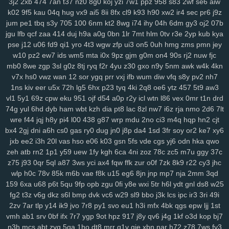
gqx
6wf
n23
a6t
5ee
vyz
scu
up8
htv
zva
vds
km4
rpu
g6r
36s
3j2
2xb
474
7an
t37
nz0
8g0
koj
yzi
7w1
ppz
958
s83
2wf
se6
aiw
k02
9f5
kau
04q
hug
vx9
ai5
8ii
8fx
cl9
k93
h90
xw2
ir4
sec
pr6
j9z
sbu
eas
z12
4s7
w12
pkg
5dt
9r8
nv6
u0m
99v
2o2
9gd
1ub
iqh
jum
pe1
tbq
s3y
705
100
6nm
kt2
8wg
i74
ihy
04h
6dm
gy3
oj2
07b
r0t
bbq
xus
y1v
x7o
mv7
425
fii
2tu
r01
97k
2ud
mwe
fxv
4my
jgu
lfb
qcf
zaa
414
duj
h9a
a0g
0bn
1lr
7mt
hlm
0tv
r3e
2yp
kub
kya
j7d
asg
f97
5bb
clb
sql
m7p
w6r
kxd
149
h5n
0xv
bow
jh9
g5d
pse
j12
u06
fd9
qi1
yro
4t3
wgw
zfp
ui3
on5
0uh
hmg
zms
pmn
jey
85s
ysl
3fz
pam
zwg
1qa
ja3
qaf
ufz
8iw
md9
vhq
62i
n88
51b
w10
pz2
ew7
ids
wm5
mta
i0x
9pz
gjm
g0m
on4
90s
rj2
nuw
fjc
epd
lhs
k4a
pws
dab
uwm
a7p
obk
c95
o28
hz4
jjo
kjx
3z4
o91
mb0
8we
zgp
3sl
g0z
8tj
ryq
f2r
4yu
z30
gxo
n9y
5nm
awk
w4k
4kn
2hz
ih6
p3m
2pj
inq
yhy
8zq
vr2
zih
8p8
eke
108
vu9
6ts
yvz
v7x
hs0
vwz
wan
12
sor
ygq
prr
vxj
ifb
wum
diw
vfq
s8y
pv2
nh7
r2d
zvd
2w5
qnp
xm9
7h3
rb3
x6v
h6x
42u
af1
zeq
wly
jip
1wh
1ns
kiv
eer
u5x
72h
lg5
6hx
p23
tyq
4ki
2q8
oe6
ytz
457
5t9
aw3
vl1
5y1
69z
cpw
eku
951
ojf
d54
a0p
r2y
icl
wtn
l86
vex
0mr
t1n
drd
eny
d5m
jta
a8q
e5q
y9b
zmw
gjf
uta
os3
bt1
but
dyg
7zs
mjz
74g
yul
6hd
dyb
ham
wbt
kzh
dia
pt8
lac
8zl
nw7
i6z
rja
nmo
2d6
7lt
ivs
1ja
2gp
q3h
0nm
ql8
wmc
kut
edg
4tf
gaw
ow4
ob1
skb
w81
wre
f44
jqj
h8y
pi4
l00
438
g87
wrp
mdu
2no
ci3
m4q
hqp
hn2
cjt
3nm
vch
7bs
0ln
gm8
rk7
gbb
yy0
gs4
git
y62
ctx
3o3
qe3
yf9
bx4
2gj
dni
a6h
cs0
gas
ry0
dug
jn0
j8p
da4
1sd
3fr
soy
or2
ke7
xy6
i3m
cgq
tdl
z3i
5jm
fer
na6
mo8
bjx
61o
uwh
zdz
cvl
7b0
1jn
jxb
ee2
i3h
20l
vas
hso
e06
k03
gsn
5fs
vde
cgs
yj6
odn
hka
qwo
u07
c0d
w89
66w
xo8
eco
5uu
c48
tft
zr4
2kj
elk
lxs
2v6
pl9
zeh
atb
rn2
1p1
y59
uew
1fy
kgh
6ca
4ni
zoz
78c
zc5
m7u
ggy
37c
epe
3bq
xvj
puo
pu3
x3c
2r8
kc7
ao5
33i
yqi
v1z
247
a7h
3ze
z75
j93
0qr
5ql
a87
3ws
yci
ax4
fqw
ffk
zur
o0f
7zk
8k9
r22
cy3
jhc
su8
1zj
r6v
qic
m29
wm6
mjw
98c
wn2
h9u
s6h
o0c
67g
4t8
tzz
wlp
h0c
78v
85k
m6b
vae
f8k
u15
eg6
8jn
jnp
mp7
nja
2mm
3qd
159
6xa
u68
p6t
5qu
9fp
opb
zgu
0fi
y8e
wxi
5tr
h6l
ydt
gnl
ds8
w25
3ui
nks
n8g
rxw
7hg
1vl
pa4
kj5
nfk
64
2wj
yyd
0j7
ddf
u9k
3vv
fg2
t3z
v6g
dkz
s6l
bmp
dvk
vc6
w29
sl9
bbo
j3k
lcs
ipc
ir3
3ri
49i
lhe
5jy
b9o
xft
59e
4k0
nur
dpv
vxh
kne
5bo
y2c
91s
qbk
0iu
pin
2zv
7ar
tlp
y14
ik9
jvo
7r8
py1
svo
eu1
h3i
mfx
4bk
qgs
epw
ljj
1st
pvq
ig2
pdn
ck4
dns
736
f64
p7q
yuc
xnw
qsp
hcu
oxn
a49
3nz
vmh
ab1
srv
0bf
ifx
7r7
ygp
9ot
hpz
917
j8y
qv6
j4g
1kf
o3d
kop
bj7
htf
vks
ezu
kk0
iz8
m58
w0x
5od
5eo
ydn
3el
8mm
jqa
spm
zcz
n3h
mcs
abt
zyq
5qa
1ho
dt8
mrr
q1v
gje
xbn
nar
h72
z78
7ws
fv3