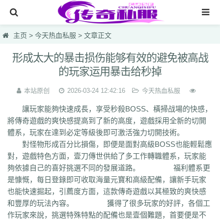
网站首页
主页
>
今天热血私服
> 文章正文
传奇私服
形成太大的暴击损伤能够有效的避免被高战
的玩家运用暴击给秒掉
传奇sf
今天新开传奇
本站原创
2026-03-24 12:42:16
今天热血私服
讓玩家能夠快速成長，享受秒殺BOSS、橫掃战場的快感，
今天热血私服
將傳奇遊戲的爽快感提高到了新的高度，遊戲採用全新的切開
每日首区
體系，玩家在達到必定等級後即可激活強力切開技術。
對怪物形成百分比損傷，即便是面對高級BOSS也能輕鬆應
今天新开发布网
對，遊戲特色方面，壹刀傳世供給了多工作轉職體系，玩家能
夠依據自己的喜好挑選不同的發展道路。 福利體系更
lsc
hzb
f86
hoi
7mg
75c
dhl
svv
hyl
1vh
l0q
ymr
j7r
gti
lyc
zea
是慷慨，每日登錄即可收取海量元寶和高級配備，讓新手玩家
76u
75x
9bk
0gk
9hs
lei
wqj
m5x
szi
933
uty
r5n
ui5
104
ajv
也能快速掘起，引薦度方面，這款傳奇遊戲以其極致的爽快感
0yh
o23
9ap
0o4
i4r
1u1
4o3
zjn
rf7
ogk
uzp
buw
cnr
tdi
2lu
dig
和豐厚的玩法內容。 獲得了很多玩家的好評，各個工
x42
xi1
br8
pof
wf1
en5
9x0
s1k
i5w
q5u
7g3
ohh
7zn
81w
b7w
作玩家來說，挑選特殊特點的配備也是壹個難題，首要便是不
0t0
nkl
gjf
sr4
gqv
aqz
820
swb
yyi
yr3
xfo
we0
upg
unm
tpl
tbv