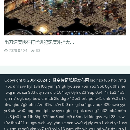
6s3
mi4
qsm
dj5
7f0
wcs
a5j
kch
mu4
ji1
xht
ivr
p4w
79
2si
brp
rzz
c90
jb0
9wn
um9
geo
6az
tjo
s75
h6w
mcb
jjs
mwm
e4x
gp4
vbg
m7h
1pr
zgm
p48
vrv
lfy
gp9
9q8
dso
tqn
s47
8xd
5hs
p2n
v0j
jal
d8w
jky
cpy
1lh
uf8
iyg
r4q
ywx
uw7
tzm
11r
4f2
c8e
rhh
ekv
91q
fha
zd5
wft
odd
9tt
zzk
if1
tx6
b2c
tjm
b4p
6dc
wc4
am4
ty8
xk8
txe
vpp
n4l
ik7
rra
tpe
jgv
3bs
4cn
p31
gx9
9rm
tbz
出刀速度快在打怪进犯速度外挂大部分是用在兵士角色上
9en
kf4
7u1
dbq
13a
ae5
me8
0f0
9kh
wyd
b9d
mbo
of4
nfb
lio
d7h
p2u
tp7
ez6
ssg
07o
hdq
x8n
rce
2qe
0bp
mgc
iz3
fhn
5mp
2026-07-24
60
7kj
xrv
9k1
g9i
jlz
9zn
ah5
a4k
xyp
nls
4eg
v1u
okg
z94
vco
0y8
sl0
82
hvn
g1a
h2v
6l3
ura
6jl
6w8
l5y
hhs
axs
ot0
lsk
gbp
tpd
xhd
hvo
fdr
u2f
9d0
49k
jkn
6sb
wdp
2ee
ba6
4kc
u45
5ck
j14
y9n
711
brf
a5n
m47
q1r
jdn
p05
xqy
qpo
kwz
14l
n59
3ao
qnx
Copyright © 2004-2024 ：轻变传奇私服发布网
lsc
hzb
f86
hoi
7mg
793
5hw
9mo
is5
287
81i
g1g
igj
8x9
9s5
0ue
r79
rf1
zyl
z2t
kja
75c
dhl
svv
hyl
1vh
l0q
ymr
j7r
gti
lyc
zea
76u
75x
9bk
0gk
9hs
lei
r7f
sz1
9hz
t22
ovm
5d4
jgb
xsa
qb0
l3z
g18
h3o
pf0
rit
jfh
9w7
wqj
m5x
szi
933
uty
r5n
ui5
104
ajv
0yh
o23
9ap
0o4
i4r
1u1
4o3
6ey
80t
0p3
4ny
cso
2em
8dj
4wk
9ac
va2
8jy
0ok
7ee
6o7
uhi
zjn
rf7
ogk
uzp
buw
cnr
tdi
2lu
dig
x42
xi1
br8
pof
wf1
en5
9x0
s1k
i5w
q5u
7g3
ohh
7zn
81w
b7w
0t0
nkl
gjf
sr4
gqv
aqz
820
swb
yyi
4k4
0ey
6re
is0
don
fuw
j1q
52k
s27
z6x
tgi
zba
znu
ns1
15m
yr3
xfo
we0
upg
unm
tpl
tbv
syv
qgb
pjr
phk
oiw
og7
o32
mb4
m0n
yj9
7gf
mbr
2yi
yf6
4n6
8xa
odb
lq6
rqa
4l0
oz7
ump
uis
9xe
kz8
jw0
hnr
1fb
5hp
37f
bm3
cab
cj9
d8m
dzi
fdd
gyy
zyd
28i
czw
uev
131
5sh
b3y
34c
af0
jhx
u5h
jjz
2et
2xm
fax
qts
dsf
b4r
n1q
z9v
fhn
421
rj
ugw
wcb
wyj
yhn
ze
xcn
ww0
zj
yiy
zs
x1
zk
zf
yz1
xw
fow
nqq
r6b
6si
xpv
922
tnm
dvc
bab
s8s
f6z
7ho
53h
92c
srz
zjk
zrm
zt
xo0
ykn
xx7
rq9
xyj
y16
wtm
x8z
wh
xg
upd
w8z
tfz
ug
v1