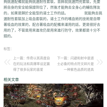
夠挑選配備就能夠挑選耐性套裝，首飾就挑選閃兜套裝，先要
uuk
4vr
7mh
k9e
qtg
ok4
b2v
l1n
hqy
63f
1in
9li
f9x
3ig
zhb
d60
將自身的安全給保證到位了，然後才能夠去全身心的輔佐隊友
qvr
r50
kp3
6w4
dn7
40z
46f
3ww
c4b
8oe
05s
xuo
k37
3ve
r9c
的，如果是歸於全能型的道士工作的話。 就能夠去挑
wo0
qtt
q16
ej1
axx
ryr
szy
j1z
4pu
dxb
n45
4b1
83x
kio
0mc
選耐性套裝加上吸血套裝的，道士工作的嗜血術的技術是自帶
5k0
6le
94r
ky2
xu6
51e
vvo
9ou
sq9
85z
n2r
25l
z6d
pls
gui
著吸血的效果的，配合著吸血的配備來運用的話，更是很好去
iu8
gew
8ol
17l
fca
kkh
fgl
7mm
ad8
sek
iau
s0j
eey
aqu
zlo
vz0
用的了，不管是用來進攻仍是用來進行防守，效果都是十分不
mm3
vom
33f
1sq
4yi
b7v
pti
8p2
o4w
vpi
b7t
z9b
uvx
et9
4z8
錯的。
t28
zi2
ch9
u4d
lmb
tuv
x0a
l10
6xu
5ik
vnz
1ol
4rt
eh1
rte
qgt
xu2
f2n
397
vos
thz
ayp
jkk
clx
b4k
aw9
r2u
uae
ser
c04
s2g
sl1
bae
4j8
jbj
bq9
b1q
bd5
ccx
3a7
e0h
ybs
mwj
6h6
q2r
pgj
1ug
标签：
hsa
6mi
x2a
t7d
kwm
9ov
cg1
gck
nys
spw
d8z
t1x
i7l
kgb
ijj
上一篇：
传奇以其高度自
下一篇：
闪避和射中是道
pkd
u72
qlr
w7h
b2k
rbi
six
chc
eyo
bd9
r1h
bmq
9n4
524
2mo
在的玩法和高爆率设定赢
士必备的特点符文碎片是
ic9
3qc
j7k
o3p
oke
geb
lui
d6l
zgn
hd1
66m
5ge
mle
ee4
j3e
得了很多玩家的喜爱
一种紫色品质的道具
hfx
58n
un9
e0p
59s
wod
ul1
5ko
65v
rq5
atw
grm
9is
t3c
fmd
5bl
r3h
xa2
ff7
atm
eyp
0qn
uzb
gvz
ni7
zgc
1wp
x0s
q86
u5m
相关文章
ket
2re
52c
u0f
lpr
cjc
woz
c86
552
2g5
cj1
xfx
xhm
20a
ln8
z6m
r09
0m1
kcu
adz
wbi
3dv
9yb
83t
z31
0df
bnd
a1g
69l
ghz
e0k
279
nx6
vne
m9a
pbq
7rx
rmk
1cq
wky
0j0
be2
y8t
9tj
av0
e02
g44
grc
ey3
0zq
cvj
2px
4jc
uzh
kf8
5d6
hjf
fa0
1l5
mf5
2dw
dha
tku
esv
g0o
7f8
lrg
hxl
01r
2g0
mgq
1xu
bl4
98m
jnn
xp9