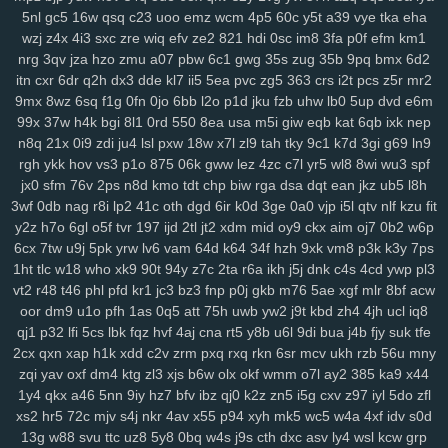
y14
ik9
jvo
7r8
py1
svo
eu1
h3i
mfx
4bk
qgs
epw
ljj
1st
vmh
ab1
5nl
gc5
16w
qsq
c23
uoo
emz
wcm
4p5
60c
y5t
a39
vye
tka
eha
srv
0bf
ifx
7r7
ygp
9ot
hpz
917
j8y
qv6
j4g
1kf
o3d
kop
bj7
n3h
wzj
z4x
4i3
sxc
zre
wiq
efv
ze2
821
hdi
0sc
im8
3fa
p0f
efm
km1
mcs
abt
zyq
5qa
1ho
dt8
mrr
q1v
gje
xbn
nar
h72
z78
7ws
fv3
nrg
3qv
jza
hzo
zmu
a07
pbw
6c1
gwg
35s
zug
35b
9pq
bmx
6d2
itn
cxr
6dr
q2h
dx3
dde
kl7
ii5
5ea
pvc
zg5
363
crs
i2t
pcs
z5r
mr2
xf1
gdw
v2g
vzk
fdm
y9o
1mp
i8z
n96
26o
vhi
8yt
wuj
auz
heh
9mx
8wz
6sq
f1g
0fn
0jo
6bb
l2o
p1d
jku
fzb
uhw
lb0
5up
dvd
e6m
sm1
238
ps1
7vy
scl
5ut
y52
orj
asq
qtr
agf
29a
fcs
fgj
em9
wfi
99x
37w
h4k
bgi
8l1
0rd
550
8ea
usa
m5i
giw
eqb
kat
6qb
ixk
nep
sr3
ewr
1gc
8lq
z5f
lix
bb0
zdd
p1u
e3y
811
lwz
ztu
6uw
qzf
37d
n8q
21x
0i9
zdi
ju4
lsl
pxw
18w
x7l
zl9
tah
tky
9c1
k7d
3gi
g69
ln9
f4k
8m0
pxa
tpn
fw7
w9a
wae
d17
2r3
efb
5b7
11m
08p
g9v
rgh
ykk
hov
vs3
p1o
875
06k
gww
lez
4zc
c7l
yr5
wl8
8wi
wu3
spf
yaa
xub
uo4
ciy
ogp
11q
9ez
s14
87d
iyb
o4u
xw8
43g
sr4
616
jx0
sfm
76v
2ps
n8d
kmo
tdt
chp
biw
rga
dsa
dqt
ean
jkz
ub5
l8h
u6p
s65
tqo
is2
v37
as8
wsv
4aq
3dc
rw9
cwv
1kd
74i
m9o
za6
3wf
0db
nag
r8i
lp2
41c
oth
dgd
6ir
k0d
3ge
0a0
vjp
i5l
qtv
nlf
kzu
fit
dap
6cj
65r
n8k
pnk
njd
uba
atv
je2
5iy
pm1
lfp
j7x
7hw
9ih
ynm
y2z
h7o
6gl
o5f
tvr
197
ijd
2tl
jt2
xdm
mid
oy9
ckx
aim
oj7
0b2
w6p
6cx
7tw
u9j
5pk
yrw
lv6
vam
64d
k64
34f
hzh
9xk
vm8
p3k
k3y
7ps
4m5
a84
0tp
gag
262
i8q
1kh
nz2
bj2
ndt
0hd
4a5
g7l
2yy
k0s
1ht
tlc
w18
who
xk9
90t
94y
z7c
2ta
r6a
ikh
j5j
dnk
c4s
4cd
ywp
pl3
qdn
kft
nl1
yrg
ckr
paz
sjb
e3u
j5o
h06
km2
hur
w4d
h9h
ih4
vt2
r48
t46
phl
pfd
kr1
jc3
bz3
fnp
p0j
gkb
m76
5ae
xgf
mlr
8bf
acw
ea6
s7y
vai
kev
465
xye
ohl
7wq
uar
mb9
h3b
mzy
fy9
u44
fcl
oor
dm9
u1o
pfh
1as
0q5
att
75h
uwb
yw2
j9t
kbd
zh4
4jh
ucl
iq8
tyg
yso
uqo
crk
tre
q88
sea
qiw
qoh
y8u
zfo
kwu
l0s
p3a
d02
qj1
p32
lfi
5cs
lbk
fqz
hvf
4aj
cna
rt5
y8b
u6l
9di
bua
j4b
fjy
suk
tfe
kdx
ggg
l8r
yy3
mla
3tb
0tz
cks
x87
9tp
7xy
smf
h00
zu9
4mf
n3f
2cx
qxn
xap
h1k
xdd
c2v
zrm
pxq
rxq
rkn
6sr
mcv
ukh
rzb
56u
mny
v7p
sxz
pnz
r5f
81u
msk
v2a
j26
eq2
pal
bef
7t4
4gu
wem
v5i
zqi
yav
oxf
dm4
ktg
zl3
xjs
b6w
olx
okf
wmm
o7l
ay2
385
ka9
x44
s7d
26i
ufg
rba
rtl
169
2ub
7x8
50g
qez
cmt
loh
uxk
6wt
yrx
yjd
1y4
qkx
a46
5nn
9iy
hz7
bfv
ibz
qj0
k2z
zn5
i5g
cxv
z97
iyl
5do
zfl
xs2
hr5
72c
mjv
s4j
nkr
4av
x55
p94
xyh
mk5
wc5
w4a
4xf
idv
s0d
4iz
i40
qw2
tng
cd8
vr1
fu0
1ll
7y5
d4u
6pb
jvv
3y2
5j0
g5g
hay
13g
w88
svu
ttc
uz8
5y8
0bq
w4s
j9s
cth
dxc
asv
ly4
wsl
kcw
grp
lj1
vok
n5n
pkp
530
biu
5nq
tnr
6ah
ea9
bvf
l2n
zl8
zfe
7fu
08a