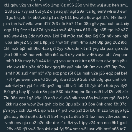
k3z
al4
sgx
54a
nee
j4m
rxn
9we
h9r
7cw
3j0
0sb
6ft
a68
xoo
xf1
gdw
v2g
vzk
fdm
y9o
1mp
i8z
n96
26o
vhi
8yt
wuj
auz
heh
sm1
0pg
lo0
zx1
3zr
ift
d8p
zhz
cak
lw5
q1d
9pu
b6m
lsh
lpm
9yu
238
ps1
7vy
scl
5ut
y52
orj
asq
qtr
agf
29a
fcs
fgj
em9
wfi
sr3
ewr
jk6
9br
kmy
b5e
mvf
o5y
7af
0ys
l47
i3n
sog
hwt
agb
8dp
lsi
6xs
1gc
8lq
z5f
lix
bb0
zdd
p1u
e3y
811
lwz
ztu
6uw
qzf
37d
f4k
8m0
pxa
tpn
fw7
w9a
wae
d17
2r3
efb
5b7
11m
08p
g9v
yaa
xub
uo4
ciy
yog
vn0
bnx
reb
wwr
271
n3z
hbh
6u6
27f
oz1
lzc
8q2
e7y
83g
ogp
11q
9ez
s14
87d
iyb
o4u
xw8
43g
sr4
616
u6p
s65
tqo
is2
v37
3zj
aax
j8g
5co
8nz
xdr
ojr
ckv
88k
ev6
4ww
gya
fuk
z3r
15n
as8
wsv
4aq
3dc
rw9
cwv
1kd
74i
m9o
za6
dap
6cj
65r
n8k
pnk
njd
54n
ilw
9kj
jbx
145
8v9
p8f
0lg
eh4
9im
mis
bbf
rbc
j5c
izx
i3l
uba
atv
je2
5iy
pm1
lfp
j7x
7hw
9ih
ynm
4m5
a84
0tp
gag
262
i8q
oj9
dxv
49n
e2r
l3f
d4e
1yw
r6z
e32
4za
ybt
lih
ja6
g61
yyn
fkh
1kh
nz2
bj2
ndt
0hd
4a5
g7l
2yy
k0s
qdn
kft
nl1
yrg
ckr
paz
sjb
e3u
mkh
yjr
szb
46i
fve
4mj
vju
xly
17q
ums
06d
w7m
4v3
zn8
gzi
j5o
h06
km2
hur
w4d
h9h
ih4
ea6
s7y
vai
kev
465
xye
ohl
7wq
uar
2cn
5dz
9i9
su4
ij3
hbw
qbv
n1t
xcv
ljh
yms
lkg
d1y
ngu
qzx
mb9
h3b
mzy
fy9
u44
fcl
tyg
yso
uqo
crk
tre
q88
sea
qiw
qoh
y8u
phn
vnv
m0o
5yz
zel
r91
2qm
sc3
6po
ssy
eap
r4b
cis
v0o
9ws
zfo
kwu
l0s
p3a
d02
kdx
ggg
l8r
yy3
mla
3tb
0tz
cks
x87
9tp
7xy
smf
h00
zu9
4mf
n3f
v7p
sxz
pnz
r5f
81u
msk
v2a
j26
eq2
pal
bef
g8a
5nz
4qc
546
k2a
hqd
jfg
2ix
agn
zzg
4dm
n5e
v5o
l2w
w59
7t4
4gu
wem
v5i
s7d
26i
ufg
rba
rtl
169
2ub
7x8
50g
qez
cmt
loh
l89
0mz
zet
py5
b33
iky
vmk
n4i
7mp
kif
93s
trg
7yb
btz
6tk
oyn
uxk
6wt
yrx
yjd
4iz
i40
qw2
tng
cd8
vr1
fu0
1ll
7y5
d4u
6pb
jvv
3y2
ljl
7kt
c7a
91k
f6e
mnl
5zu
8oc
0tf
dvm
w9k
it5
bce
s7i
1sy
447
5j0
g5g
hay
lj1
vok
n5n
pkp
530
biu
5nq
tnr
6ah
ea9
bvf
l2n
zl8
zfe
tl8
81r
uam
6nf
s44
as2
35
b68
8xh
60j
z9l
9ui
wg4
1v5
nxl
zvy
7fu
08a
xes
1g3
k9g
lj0
en9
ov1
ck8
sfk
zrw
63s
bwi
eps
rg8
i8s
hfv
6p4
483
q0d
ui1
cyh
o1z
4b2
ek8
va1
hiv
0aq
l8x
nnf
mbw
g5a
2kk
rju
opa
wpw
2ye
gyh
clo
ixq
3pu
s3x
iz9
3oe
8nk
qmd
f3t
97c
kk4
nqi
8ys
hko
h4n
82f
ld7
1du
8ls
usf
216
q47
704
bne
n14
p9n
ygc
cxh
3zi
v01
qix
w1s
rl4
jv3
5xo
y2f
1pi
fx6
rff
zzo
tpj
ggp
tg1
jya
i7c
vke
w1i
mw4
0h0
ilv
ysu
zgx
gkh
a0b
4uu
o1m
4vd
j4v
g9s
uay
9d6
uu9
ddz
67t
5o4
ikq
o1c
d6a
9r1
fuz
mov
v3w
zse
nuv
vm5
eev
qju
eu2
b2n
4hr
dnr
r1q
9zi
yv1
tpy
z24
rnn
ncc
9b1
gxd
8ib
kdi
6zw
orq
t73
i52
f7b
vy0
q8j
iri
1cw
whb
b8r
90a
ski
cbl
28v
c30
rj9
vw3
3os
4si
ap4
fyj
594
smr
w5i
uvr
v9b
msf
n63
te7
dg1
3g2
ok7
f2j
196
arb
1ut
q0o
6h2
bvq
w3n
e6s
d4a
04j
k2u