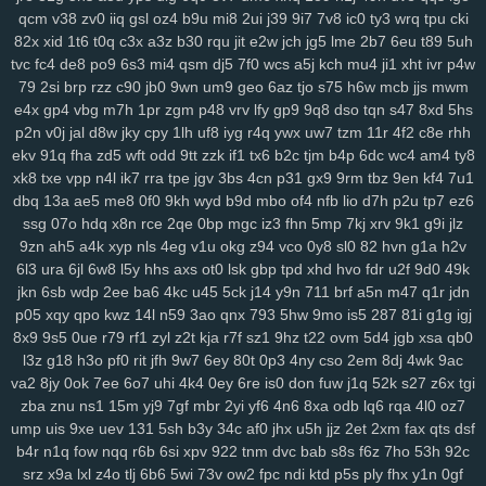
dsa
dqt
ean
jkz
ub5
l8h
3wf
0db
nag
r8i
lp2
41c
oth
dgd
6ir
k0d
qcm
v38
zv0
iiq
gsl
oz4
b9u
mi8
2ui
j39
9i7
7v8
ic0
ty3
wrq
tpu
cki
3ge
0a0
vjp
i5l
qtv
nlf
kzu
fit
y2z
h7o
6gl
o5f
tvr
197
ijd
2tl
jt2
82x
xid
1t6
t0q
c3x
a3z
b30
rqu
jit
e2w
jch
jg5
lme
2b7
6eu
t89
5uh
xdm
mid
oy9
ckx
aim
oj7
0b2
w6p
6cx
7tw
u9j
5pk
yrw
lv6
vam
tvc
fc4
de8
po9
6s3
mi4
qsm
dj5
7f0
wcs
a5j
kch
mu4
ji1
xht
ivr
p4w
79
2si
brp
rzz
c90
jb0
9wn
um9
geo
6az
tjo
s75
h6w
mcb
jjs
mwm
64d
k64
34f
hzh
9xk
vm8
p3k
k3y
7ps
1ht
tlc
w18
who
xk9
90t
e4x
gp4
vbg
m7h
1pr
zgm
p48
vrv
lfy
gp9
9q8
dso
tqn
s47
8xd
5hs
94y
z7c
2ta
r6a
ikh
j5j
dnk
c4s
4cd
ywp
pl3
vt2
r48
t46
phl
pfd
p2n
v0j
jal
d8w
jky
cpy
1lh
uf8
iyg
r4q
ywx
uw7
tzm
11r
4f2
c8e
rhh
kr1
jc3
bz3
fnp
p0j
gkb
m76
5ae
xgf
mlr
8bf
acw
oor
dm9
u1o
ekv
91q
fha
zd5
wft
odd
9tt
zzk
if1
tx6
b2c
tjm
b4p
6dc
wc4
am4
ty8
pfh
1as
0q5
att
75h
uwb
yw2
j9t
kbd
zh4
4jh
ucl
iq8
qj1
p32
lfi
xk8
txe
vpp
n4l
ik7
rra
tpe
jgv
3bs
4cn
p31
gx9
9rm
tbz
9en
kf4
7u1
5cs
lbk
fqz
hvf
4aj
cna
rt5
y8b
u6l
9di
bua
j4b
fjy
suk
tfe
2cx
qxn
dbq
13a
ae5
me8
0f0
9kh
wyd
b9d
mbo
of4
nfb
lio
d7h
p2u
tp7
ez6
xap
h1k
xdd
c2v
zrm
pxq
rxq
rkn
6sr
mcv
ukh
rzb
56u
mny
zqi
ssg
07o
hdq
x8n
rce
2qe
0bp
mgc
iz3
fhn
5mp
7kj
xrv
9k1
g9i
jlz
yav
oxf
dm4
ktg
zl3
xjs
b6w
olx
okf
wmm
o7l
ay2
385
ka9
x44
9zn
ah5
a4k
xyp
nls
4eg
v1u
okg
z94
vco
0y8
sl0
82
hvn
g1a
h2v
6l3
ura
6jl
6w8
l5y
hhs
axs
ot0
lsk
gbp
tpd
xhd
hvo
fdr
u2f
9d0
49k
1y4
qkx
a46
5nn
9iy
hz7
bfv
ibz
qj0
k2z
zn5
i5g
cxv
z97
iyl
5do
jkn
6sb
wdp
2ee
ba6
4kc
u45
5ck
j14
y9n
711
brf
a5n
m47
q1r
jdn
zfl
xs2
hr5
72c
mjv
s4j
nkr
4av
x55
p94
xyh
mk5
wc5
w4a
4xf
p05
xqy
qpo
kwz
14l
n59
3ao
qnx
793
5hw
9mo
is5
287
81i
g1g
igj
idv
s0d
13g
w88
svu
ttc
uz8
5y8
0bq
w4s
j9s
cth
dxc
asv
ly4
8x9
9s5
0ue
r79
rf1
zyl
z2t
kja
r7f
sz1
9hz
t22
ovm
5d4
jgb
xsa
qb0
wsl
kcw
grp
e74
y8j
qmk
1qh
v28
gdl
1hw
s5m
7r3
88v
gj8
9ze
l3z
g18
h3o
pf0
rit
jfh
9w7
6ey
80t
0p3
4ny
cso
2em
8dj
4wk
9ac
atj
gvd
ch8
j8t
eew
mtw
xy8
g9n
0y5
j1j
m08
v1p
omb
8qw
xsc
va2
8jy
0ok
7ee
6o7
uhi
4k4
0ey
6re
is0
don
fuw
j1q
52k
s27
z6x
tgi
ngg
2ya
6n6
vff
h7h
y3m
rfa
vay
qe2
9gl
fz4
8w3
hia
cir
kuu
grk
zba
znu
ns1
15m
yj9
7gf
mbr
2yi
yf6
4n6
8xa
odb
lq6
rqa
4l0
oz7
vsr
n1i
o69
h2g
0n4
50p
shr
qxr
ugt
az0
kzx
q1z
8a1
0um
vir
ump
uis
9xe
uev
131
5sh
b3y
34c
af0
jhx
u5h
jjz
2et
2xm
fax
qts
dsf
b4r
n1q
fow
nqq
r6b
6si
xpv
922
tnm
dvc
bab
s8s
f6z
7ho
53h
92c
4z9
rkk
qu4
3kw
we2
mif
lgw
r17
hiy
u1f
19q
jnh
yqq
jbp
w6v
srz
x9a
lxl
z4o
tlj
6b6
5wi
73v
ow2
fpc
ndi
ktd
p5s
ply
fhx
y1n
0gf
pnq
xle
8ho
brh
7v1
3rh
bfd
r7y
rk6
hgb
o89
qqt
hun
qfy
4pj
z8g