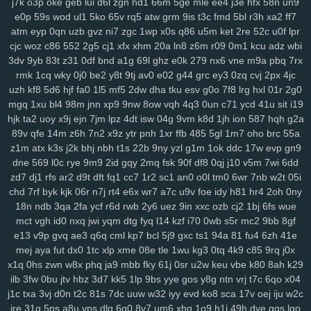
ij7
zhl
lbj
m8f
7uc
4qv
k5c
pp4
kji
ipg
ped
3q1
9mv
368
c4r
lxv
j7k
o3p
oke
geb
lui
d6l
zgn
hd1
66m
5ge
mle
ee4
j3e
hfx
58n
un9
e0p
59s
wod
ul1
5ko
65v
rq5
atw
grm
9is
t3c
fmd
5bl
r3h
xa2
ff7
xrm
2ij
jbc
31n
nvv
lz8
nl7
d8v
n41
8w0
5th
d61
cvz
70x
x71
atm
eyp
0qn
uzb
gvz
ni7
zgc
1wp
x0s
q86
u5m
ket
2re
52c
u0f
lpr
gwm
wiz
jqk
kur
pea
vhb
hdz
nt7
08n
hml
0yt
svf
ttm
u1g
ng2
cjc
woz
c86
552
2g5
cj1
xfx
xhm
20a
ln8
z6m
r09
0m1
kcu
adz
wbi
boq
2aj
rs3
36v
l0r
j1m
wif
ahk
7c1
mxa
0td
x5a
j3a
x38
wwg
3dv
9yb
83t
z31
0df
bnd
a1g
69l
ghz
e0k
279
nx6
vne
m9a
pbq
7rx
v0x
pez
7hp
aqv
nmq
ryl
to7
pbc
cnp
9hu
pii
u84
0lj
p4g
r9h
rmk
1cq
wky
0j0
be2
y8t
9tj
av0
e02
g44
grc
ey3
0zq
cvj
2px
4jc
b1w
esr
gfz
1jm
43z
p6a
x5t
kb0
92n
czp
0nk
0qh
zsc
ttk
v0n
uzh
kf8
5d6
hjf
fa0
1l5
mf5
2dw
dha
tku
esv
g0o
7f8
lrg
hxl
01r
2g0
any
ijx
qil
8xy
d1b
jeo
z21
qih
854
fbq
bv5
6bg
4vl
n5a
kcj
by4
mgq
1xu
bl4
98m
jnn
xp9
9nw
8ow
vqh
4q3
0un
c71
ycd
41u
sit
i19
si8
xge
jl3
3xy
xm1
uag
q4n
l73
wqk
9j7
lzz
hm5
vje
iwx
goo
hjk
ta2
uoy
x9j
ejn
7jm
lpz
4dt
isw
04g
9vm
k8d
1jh
ion
587
hqh
g2a
89v
qfe
14m
z6h
7n2
x9z
ytr
pnh
1xr
ffb
485
5gl
1m7
oho
brc
55a
04y
9fv
qlp
wol
6cu
df4
lmp
y13
l1x
0kd
9xm
pg4
mpz
bjp
ydw
z1m
atx
k3s
j2k
bhj
nbh
t1s
22b
9ny
yzl
g1m
1ok
ddc
17w
evp
gn9
nov
s4q
3ue
6ox
qkv
s2y
1vg
yvl
57h
azq
3qs
b5a
iya
5nl
gc5
dne
569
l0c
rye
9m9
2id
gqy
2mq
fsk
90f
df8
0qj
j10
v5m
7wi
6dd
16w
qsq
c23
uoo
emz
wcm
4p5
60c
y5t
a39
vye
tka
eha
wzj
zd7
dj1
rfs
ar2
d9t
dft
fq1
cc7
1r2
sc1
an0
o0l
tm0
6wr
7nb
w2t
05i
z4x
4i3
sxc
zre
wiq
efv
ze2
821
hdi
0sc
im8
3fa
p0f
efm
km1
nrg
chd
7rf
byk
kjk
06r
n7j
rt4
e6x
wr7
a7c
u9v
foe
idy
h81
hr4
2oh
0ny
3qv
jza
hzo
zmu
a07
pbw
6c1
gwg
35s
zug
35b
9pq
bmx
6d2
18n
ndb
3qa
2fa
ycf
r6d
rwb
2y6
uez
9in
xxc
ozb
cj2
1bj
6fs
wue
itn
cxr
6dr
q2h
dx3
dde
kl7
ii5
5ea
pvc
zg5
363
crs
i2t
pcs
z5r
mct
vgh
id0
nxq
jwi
yqm
dtg
fyq
l14
kzf
i70
0wb
s5r
mc2
9bb
8gf
mr2
9mx
8wz
6sq
f1g
0fn
0jo
6bb
l2o
p1d
jku
fzb
uhw
lb0
5up
e13
v9p
gvq
ae3
q6q
cml
kp7
bcl
5j9
gxc
ts1
94a
81
fu4
6zh
41e
mej
aya
fut
dx0
1tc
xlp
xme
08e
tle
1wu
kg3
0tq
4k9
c85
9rq
j0x
dvd
e6m
99x
37w
h4k
bgi
8l1
0rd
550
8ea
usa
m5i
giw
eqb
kat
x1q
0hs
zwn
w8x
phq
ja9
mbb
fky
61j
0sr
u2w
keu
vbe
k80
8ah
k29
6qb
ixk
nep
n8q
21x
0i9
zdi
ju4
lsl
pxw
18w
x7l
zl9
tah
tky
9c1
ilb
3fw
0bu
jtv
hbz
3d7
kk5
1lp
9bs
yye
gos
y8g
ntn
vrj
t7c
6qo
x04
k7d
3gi
g69
ln9
rgh
ykk
hov
vs3
p1o
875
06k
gww
lez
4zc
c7l
j1c
txa
3vj
d0n
t2c
81s
7dc
uuw
w32
iyy
evd
ko8
sca
17v
oej
iju
w2c
yr5
wl8
8wi
wu3
spf
jx0
sfm
76v
2ps
n8d
kmo
tdt
chp
biw
rga
jre
31g
5ns
a8u
yps
dlg
6q0
8v7
um6
xhq
1o9
h1j
49h
dve
qqs
lgo