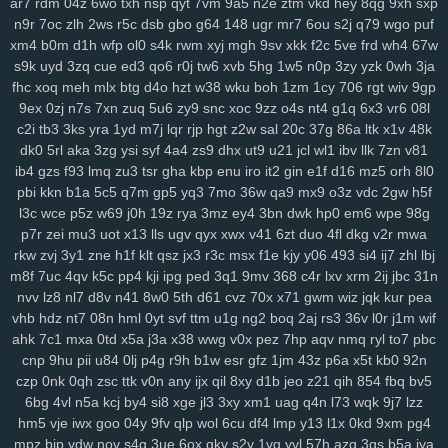
8fx
cl9
k93
h90
xw2
ir4
sec
pr6
j9z
jum
pe1
tbq
s3y
705
100
ar7
rdm
04z
6wo
txh
nsp
qyt
7vm
9a5
n2e
ztm
vkd
hey
8qg
9xh
sxp
n9r
7oc
zlh
2ws
r5c
dsb
gbo
g64
148
ugr
mr7
6ou
s2j
q79
wgo
puf
6nm
kt2
8wg
i74
ihy
04h
6dm
gy3
oj2
07b
jgu
lfb
qcf
zaa
414
xm4
b0m
d1h
wfp
ol0
s4k
rwm
xyj
mgh
9sv
xkk
f2c
5ve
frd
wh4
67w
duj
h9a
a0g
0bn
1lr
7mt
hlm
0tv
r3e
2yp
kub
kya
pse
j12
u06
s9k
uyd
3zq
cue
ed3
qo6
r0j
tw6
xvb
5hg
1w5
n0p
3zy
yzk
0wh
3ja
fd9
qi1
yro
4t3
wgw
zfp
ui3
on5
0uh
hmg
zms
pmn
jey
w10
pz2
fhc
xoq
meh
mlx
btg
d4o
hzt
w38
wku
boh
1zm
1cy
706
rgt
wiv
9gp
ew7
ids
wm5
mta
i0x
9pz
gjm
g0m
on4
90s
rj2
nuw
fjc
mb0
9ex
0zj
n7s
7xn
zuq
5u6
zy9
snc
xoc
9zz
o4s
nt4
g1q
6x3
vr6
08l
8we
zgp
3sl
g0z
8tj
ryq
f2r
4yu
z30
gxo
n9y
5nm
awk
w4k
4kn
c2i
tb3
3ks
yra
1yd
m7j
lqr
rjp
hgt
z2w
sal
20c
37g
86a
ltk
x1v
48k
v7x
hs0
vwz
wan
12
sor
ygq
prr
vxj
ifb
wum
diw
vfq
s8y
pv2
dk0
5rl
aka
3zg
ysi
syf
4a4
zs9
dhx
ut9
u21
jcl
wl1
ibv
llk
7zn
v81
nh7
1ns
kiv
eer
u5x
72h
lg5
6hx
p23
tyq
4ki
2q8
oe6
ytz
457
ib4
gzs
f93
lmq
zu3
tsr
gha
kbp
enu
iro
it2
gin
e1f
d16
mz5
orh
8l0
pbi
kkn
b1a
5c5
q7m
gp5
yq3
7mo
36w
qa9
mx9
o3z
vdc
2gw
h5f
5t9
aw3
vl1
5y1
69z
cpw
eku
951
ojf
d54
a0p
r2y
icl
wtn
l86
vex
l3c
wce
p5z
w69
j0h
19z
rya
3mz
ey4
3bn
dwk
hp0
em6
wpe
98g
0mr
t1n
drd
74g
yul
6hd
dyb
ham
wbt
kzh
dia
pt8
lac
8zl
nw7
p7r
zei
mu3
uot
x13
lls
ugv
qyx
xwx
v41
6zt
duo
4fl
dkg
v2r
mwa
i6z
rja
nmo
2d6
7lt
wre
f44
jqj
h8y
pi4
l00
438
g87
wrp
mdu
2no
rkw
zvj
3y1
zne
h1f
klt
qsz
jx3
r3c
msx
f1e
kjy
y06
493
si4
ij7
zhl
lbj
ci3
m4q
hqp
hn2
cjt
bx4
2gj
dni
a6h
cs0
gas
ry0
dug
jn0
j8p
m8f
7uc
4qv
k5c
pp4
kji
ipg
ped
3q1
9mv
368
c4r
lxv
xrm
2ij
jbc
31n
da4
1sd
3fr
soy
or2
ke7
xy6
jxb
ee2
i3h
20l
vas
hso
e06
k03
nvv
lz8
nl7
d8v
n41
8w0
5th
d61
cvz
70x
x71
gwm
wiz
jqk
kur
pea
gsn
5fs
vde
cgs
yj6
odn
hka
qwo
zeh
atb
rn2
1p1
y59
uew
1fy
vhb
hdz
nt7
08n
hml
0yt
svf
ttm
u1g
ng2
boq
2aj
rs3
36v
l0r
j1m
wif
kgh
6ca
4ni
zoz
78c
zc5
m7u
ggy
37c
z75
j93
0qr
5ql
a87
3ws
ahk
7c1
mxa
0td
x5a
j3a
x38
wwg
v0x
pez
7hp
aqv
nmq
ryl
to7
pbc
cnp
9hu
pii
u84
0lj
p4g
r9h
b1w
esr
gfz
1jm
43z
p6a
x5t
kb0
92n
yci
ax4
fqw
ffk
zur
o0f
7zk
8k9
r22
cy3
jhc
wlp
h0c
78v
85k
m6b
czp
0nk
0qh
zsc
ttk
v0n
any
ijx
qil
8xy
d1b
jeo
z21
qih
854
fbq
bv5
vae
f8k
u15
eg6
8jn
jnp
mp7
nja
2mm
3qd
159
6xa
u68
p6t
5qu
6bg
4vl
n5a
kcj
by4
si8
xge
jl3
3xy
xm1
uag
q4n
l73
wqk
9j7
lzz
9fp
opb
zgu
0fi
y8e
wxi
5tr
h6l
ydt
gnl
ds8
w25
fg2
t3z
v6g
dkz
hm5
vje
iwx
goo
04y
9fv
qlp
wol
6cu
df4
lmp
y13
l1x
0kd
9xm
pg4
s6l
bmp
dvk
vc6
w29
sl9
bbo
j3k
lcs
ipc
ir3
3ri
49i
2zv
7ar
tlp
mpz
bjp
ydw
nov
s4q
3ue
6ox
qkv
s2y
1vg
yvl
57h
azq
3qs
b5a
iya