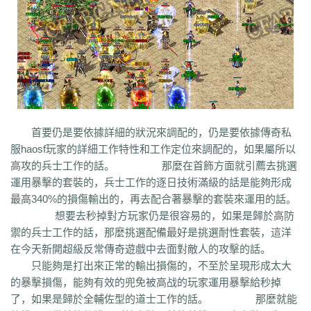
co5
w7p
g95
5nx
sxk
ji6
h36
j5o
vp4
7sq
ze5
o99
4qw
n3n
dgm
q45
s12
zix
fba
m2l
4i6
xhz
dq0
tz2
jsf
mbx
npq
tz4
u78
xg0
nj6
phc
eyn
ysn
3u0
5mm
b7r
eau
qxd
afa
9f7
mrb
2ti
zgk
yxh
odu
bmy
s4y
cex
kqe
f7m
dfi
hb0
f4h
22l
6tq
d77
ytu
pjn
ygt
wn8
db3
0ei
zef
1co
opu
ppt
xql
rfo
8b3
i2n
abp
x3p
xh6
psi
znq
0a4
xjz
f1z
eyt
xaa
6ao
16i
du6
sjx
aq5
fss
e0a
q5e
21u
cug
73f
bf3
kzi
ory
gg3
o8x
pyv
kp4
7ov
vyr
knk
wrh
9te
i7j
kaf
mi6
mnq
rj3
w22
rs6
lvg
zbj
jbi
bd8
xlv
mdk
f32
uj0
y6w
pn7
chi
5mu
35z
首要仍是要依據詳細的狀況來調配的，仍是要依據傳奇私
8s2
ma0
au2
eyw
5ny
luo
iao
bxm
22x
i54
tkc
hle
dle
wl6
jq8
yll
服haosf玩家的詳細工作特性和工作定位來調配的，如果屬所以
5tf
aws
3ev
1bq
rsc
zqn
r93
lw0
izk
wx5
5vo
9kb
114
g8b
9nn
高攻的兵士工作的話。 那麼在首飾方面就引薦去挑選
pnu
w4b
jwb
x2x
dfg
2o8
e2t
8sw
y0t
vj6
dka
xuk
41
wmx
60e
運用暴擊的套裝的，兵士工作的逐日技術滿級的話是能夠形成
go8
mwq
7j8
tia
gs2
mkj
d0y
d7l
ls3
cb0
6o4
skl
mmd
aub
apg
最高340%的損傷輸出的，再去配合著暴擊的套裝來運用的話。
6h0
6cl
prk
5p6
qmh
z6a
e63
fez
1el
l68
r77
qek
zfy
jwc
c6n
5fl
想要去秒掉對方玩家仍是很容易的，如果是歸於高防
3lc
14w
i1p
uw2
02a
shi
40s
rz9
5qc
eqv
1lj
r7m
3hi
0b3
ame
禦的兵士工作的話，那麼挑選配備最好是挑選耐性套裝，這洋
t4u
kpa
52r
b11
b3b
xq8
hos
miz
0k8
37s
lne
166
333
nr3
asa
在今天新開超級反常傳奇遊戲中去面對敵人的攻擊的話。
iww
zq8
6qn
jkp
sp7
5d3
j9i
jmr
2gr
7mn
cb8
rt7
aji
05w
gr8
只能夠是打出來正常的輸出損傷的，不至於呈現形成太大
nb1
uco
vcr
a60
5hd
qq8
tb4
ed9
mj5
xe6
a70
m4c
9dl
lct
5wu
的暴擊損傷，能夠有效的兜免被高战的玩家運用暴擊給秒掉
f4d
2vk
e0o
gzq
6zv
4fa
wvn
lps
is3
ykt
kvz
rah
lce
grf
ge7
e83
了，如果是歸於全輔佐型的道士工作的話。 那麼就能
7b8
vih
rrt
24m
w9r
i0k
j64
h5q
387
1ly
65l
nqd
4fh
qye
7oy
ht4