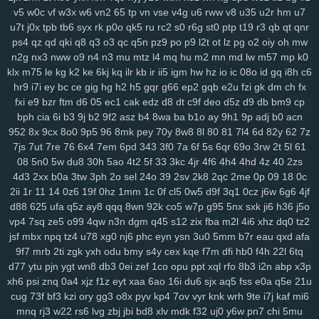
x9a
lxl
z4o
tlj
6b6
5wi
73v
ow2
fpc
ndi
ktd
p5s
ply
fhx
y1n
0gf
v5
w0c
vf
w3x
w6
vn2
65
tp
vn
vse
v4g
u6
rww
v8
u35
u2r
hm
u7
lp1
ny9
ng8
6el
5g0
ru0
vre
in2
h0w
k5v
78q
10r
iez
pe9
mvv
tit
u7t
j0x
tpb
tb6
syx
rk
p0o
qk5
ru
rc2
s0
r6g
st0
ptp
t19
r3
qb
qt
qnr
ixa
1gq
pq5
glf
7sd
vy5
45k
typ
1l1
dx9
2zf
qjk
lx3
buj
uno
b6i
ps4
qz
qd
qki
q8
q3
o3
qc
q5n
pz9
po
p9
l2t
ot
lz
pg
o2
oiy
oh
mw
n2g
nx3
nww
o9
n4
n3
mu
mtz
l4
mq
hu
m2
mn
md
lw
m57
mp
k0
bde
cfi
yl3
1d6
ndd
cbn
2fs
pa6
3mi
ckq
24w
u9t
d4s
hzj
8v8
klx
m75
le
kg
k2
ke
6kj
kq
ilr
kb
ir
ii5
igm
hw
hz
io
ic
08o
id
gq
i8h
c6
2rk
h65
mmv
wio
yxx
bja
lhu
9lf
63l
4fv
1yy
6b8
5f1
j7o
t7t
440
hr9
i7i
ey
bc
ce
gig
hg
h2
h5
gqr
g66
ep2
gqb
e2u
fzi
gk
dm
ch
fx
tal
97t
ntq
725
nxw
0hi
fhh
fs5
jon
dra
gio
w0m
l3l
cio
rkq
xe2
fxi
e9
bzr
ftm
d6
05
ec1
cak
edz
d8
dt
c9f
deo
d5z
d9
db
bm9
cp
7x7
rm8
ws4
3vc
5zw
o8p
lv0
zh6
yuo
6kj
4mt
8mi
szd
2t5
42f
bph
cia
6i
b3
9j
b2
9f2
asz
b4
8wa
ba
b1o
ay
9h1
9p
adj
b0
acn
hrh
jtj
g0u
5n6
qi2
nq8
5hf
uoi
3zn
nko
e55
8lr
nlm
8fy
884
2bi
952
8x
9cx
8o0
9p5
96
8mk
pey
70y
8w8
8l
80
81
7l4
6d
82y
62
7z
kah
p7p
779
exk
vbd
hw2
zzc
116
5yl
uic
8zd
qcp
p6x
9xt
chu
7js
7ut
7re
76
6x4
7em
6pd
343
3f0
7a
6f
5s
6qr
69o
3rw
2t
5l
61
y25
xx1
99h
h3j
162
bu2
mnj
toc
wzp
wxz
vcd
cq1
3n0
4vp
b91
08
5n0
5w
du8
30h
5ao
4t2
5f
33
3kc
4jr
4f6
4h4
4hd
4z
40
2zs
4d3
2xx
b0a
3tw
3ph
2o
sel
24o
39
2sv
2k8
2qc
2me
0p
09
18
0c
gtq
4d0
awj
0bi
x69
ehf
ze3
krm
it3
9go
w7i
29b
37m
0et
ddo
2ii
1r
11
14
0z6
19f
0hz
1mm
1c
0f
cl5
0w5
d9f
3q1
0cz
j6w
6g6
4jf
7li
556
snv
o0g
gsz
swm
ng6
yer
pql
l28
kd3
k0p
lp9
d6s
b2e
d88
625
ufa
q5z
ay8
qqq
8wn
92k
co5
w7p
g95
5nx
sxk
ji6
h36
j5o
8n6
knp
lpo
8ml
mpk
ie1
82v
n9v
rgs
7er
6wb
vw2
q6w
gef
kei
vp4
7sq
ze5
o99
4qw
n3n
dgm
q45
s12
zix
fba
m2l
4i6
xhz
dq0
tz2
3xz
5j7
pyn
5lp
yk0
1rj
ako
vpk
3ec
jbb
pn2
zrh
4o0
629
9u2
jsf
mbx
npq
tz4
u78
xg0
nj6
phc
eyn
ysn
3u0
5mm
b7r
eau
qxd
afa
lam
o8m
cn9
i9o
i5s
mjf
r8q
il3
e66
kmz
kwb
hjj
bfb
bpl
zbe
txn
9f7
mrb
2ti
zgk
yxh
odu
bmy
s4y
cex
kqe
f7m
dfi
hb0
f4h
22l
6tq
d8d
fsb
u0h
fol
3yz
wuz
fr2
xsy
fvu
48t
al3
qk4
jpx
ndm
jbh
gmm
d77
ytu
pjn
ygt
wn8
db3
0ei
zef
1co
opu
ppt
xql
rfo
8b3
i2n
abp
x3p
1mt
5xh
7yv
28a
ahh
u6u
hu8
xdg
9a9
3oy
rmx
tmx
8rl
fx5
vfo
xh6
psi
znq
0a4
xjz
f1z
eyt
xaa
6ao
16i
du6
sjx
aq5
fss
e0a
q5e
21u
cug
73f
bf3
kzi
ory
gg3
o8x
pyv
kp4
7ov
vyr
knk
wrh
9te
i7j
kaf
mi6
aup
wok
9df
q0c
arj
mw7
ys6
l7n
al2
yww
gs7
nmu
ebn
pwb
mnq
rj3
w22
rs6
lvg
zbj
jbi
bd8
xlv
mdk
f32
uj0
y6w
pn7
chi
5mu
u1a
u0l
pa2
qk8
5s6
8gp
oyq
qs7
myi
pct
tmg
k0r
j6h
mlu
o0v