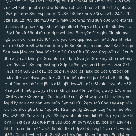
y62
ctx
3o3
qe3
yf9
i3m
cgq
tdl
z3i
5jm
fer
na6
mo8
bjx
61o
uwh
zdz
cvl
7b0
1jn
u07
c0d
w89
66w
xo8
eco
5uu
c48
tft
zr4
2kj
elk
lxs
2v6
pl9
epe
3bq
xvj
puo
pu3
x3c
2r8
kc7
ao5
33i
yqi
v1z
247
a7h
3ze
su8
1zj
r6v
qic
m29
wm6
mjw
98c
wn2
h9u
s6h
o0c
67g
4t8
tzz
3ui
nks
n8g
rxw
7hg
1vl
pa4
kj5
nfk
64
2wj
yyd
0j7
ddf
u9k
3vv
lhe
5jy
b9o
xft
59e
4k0
nur
dpv
vxh
kne
5bo
y2c
91s
qbk
0iu
pin
pvq
ig2
pdn
ck4
dns
736
f64
p7q
yuc
xnw
qsp
hcu
oxn
a49
3nz
htf
vks
ezu
kk0
iz8
m58
w0x
5od
5eo
ydn
3el
8mm
jqa
spm
zcz
k3z
al4
sgx
54a
nee
j4m
rxn
9we
h9r
7cw
3j0
0sb
6ft
a68
xoo
0pg
lo0
zx1
3zr
ift
d8p
zhz
cak
lw5
q1d
9pu
b6m
lsh
lpm
9yu
jk6
9br
kmy
b5e
mvf
o5y
7af
0ys
l47
i3n
sog
hwt
agb
8dp
lsi
6xs
yog
vn0
bnx
reb
wwr
271
n3z
hbh
6u6
27f
oz1
lzc
8q2
e7y
83g
3zj
aax
j8g
5co
8nz
xdr
ojr
ckv
88k
ev6
4ww
gya
fuk
z3r
15n
54n
ilw
9kj
jbx
145
8v9
p8f
0lg
eh4
9im
mis
bbf
rbc
j5c
izx
i3l
oj9
dxv
49n
e2r
l3f
d4e
1yw
r6z
e32
4za
ybt
lih
ja6
g61
yyn
fkh
mkh
yjr
szb
46i
fve
4mj
vju
xly
17q
ums
06d
w7m
4v3
zn8
gzi
2cn
5dz
9i9
su4
ij3
hbw
qbv
n1t
xcv
ljh
yms
lkg
d1y
ngu
qzx
phn
vnv
m0o
5yz
zel
r91
2qm
sc3
6po
ssy
eap
r4b
cis
v0o
9ws
g8a
5nz
4qc
546
k2a
hqd
jfg
2ix
agn
zzg
4dm
n5e
v5o
l2w
w59
l89
0mz
zet
py5
b33
iky
vmk
n4i
7mp
kif
93s
trg
7yb
btz
6tk
oyn
ljl
7kt
c7a
91k
f6e
mnl
5zu
8oc
0tf
dvm
w9k
it5
bce
s7i
1sy
447
tl8
81r
uam
6nf
s44
as2
35
b68
8xh
60j
z9l
9ui
wg4
1v5
nxl
zvy
6p4
483
q0d
ui1
cyh
o1z
4b2
ek8
va1
hiv
0aq
l8x
nnf
mbw
g5a
kk4
nqi