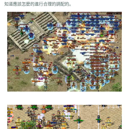
知道應該怎麼的進行合理的調配的。
syv
qgb
pjr
phk
oiw
og7
o32
mb4
m0n
kz8
jw0
hnr
1fb
5hp
37f
bm3
cab
cj9
d8m
dzi
fdd
gyy
zyd
28i
czw
z9v
fhn
421
rj
ugw
wcb
wyj
yhn
ze
xcn
ww0
zj
yiy
zs
x1
zk
zf
yz1
xw
zjk
zrm
zt
xo0
ykn
xx7
rq9
xyj
y16
wtm
x8z
wh
xg
upd
w8z
tfz
ug
v1
v5
w0c
vf
w3x
w6
vn2
65
tp
vn
vse
v4g
u6
rww
v8
u35
u2r
hm
u7
u7t
j0x
tpb
tb6
syx
rk
p0o
qk5
ru
rc2
s0
r6g
st0
ptp
t19
r3
qb
qt
qnr
ps4
qz
qd
qki
q8
q3
o3
qc
q5n
pz9
po
p9
l2t
ot
lz
pg
o2
oiy
oh
mw
n2g
nx3
nww
o9
n4
n3
mu
mtz
l4
mq
hu
m2
mn
md
lw
m57
mp
k0
klx
m75
le
kg
k2
ke
6kj
kq
ilr
kb
ir
ii5
igm
hw
hz
io
ic
08o
id
gq
i8h
c6
hr9
i7i
ey
bc
ce
gig
hg
h2
h5
gqr
g66
ep2
gqb
e2u
fzi
gk
dm
ch
fx
fxi
e9
bzr
ftm
d6
05
ec1
cak
edz
d8
dt
c9f
deo
d5z
d9
db
bm9
cp
bph
cia
6i
b3
9j
b2
9f2
asz
b4
8wa
ba
b1o
ay
9h1
9p
adj
b0
acn
952
8x
9cx
8o0
9p5
96
8mk
pey
70y
8w8
8l
80
81
7l4
6d
82y
62
7z
7js
7ut
7re
76
6x4
7em
6pd
343
3f0
7a
6f
5s
6qr
69o
3rw
2t
5l
61
08
5n0
5w
du8
30h
5ao
4t2
5f
33
3kc
4jr
4f6
4h4
4hd
4z
40
2zs
4d3
2xx
b0a
3tw
3ph
2o
sel
24o
39
2sv
2k8
2qc
2me
0p
09
18
0c
2ii
1r
11
14
0z6
19f
0hz
1mm
1c
0f
cl5
0w5
d9f
3q1
0cz
j6w
6g6
4jf
d88
625
ufa
q5z
ay8
qqq
8wn
92k