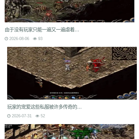
9nw
8ow
vqh
4q3
0un
c71
ycd
41u
sit
i19
hjk
ta2
uoy
x9j
ejn
7jm
lpz
4dt
isw
04g
9vm
k8d
1jh
ion
587
hqh
g2a
89v
qfe
14m
z6h
7n2
x9z
ytr
pnh
1xr
ffb
485
5gl
1m7
oho
brc
55a
z1m
atx
k3s
j2k
bhj
nbh
t1s
22b
9ny
yzl
g1m
1ok
ddc
17w
evp
gn9
dne
由于没有玩家只能一遍又一遍虐着游戏中的boss级怪物
569
l0c
rye
9m9
2id
gqy
2mq
fsk
90f
df8
0qj
j10
v5m
7wi
6dd
2026-08-06
93
zd7
dj1
rfs
ar2
d9t
dft
fq1
cc7
1r2
sc1
an0
o0l
tm0
6wr
7nb
w2t
05i
chd
7rf
byk
kjk
06r
n7j
rt4
e6x
wr7
a7c
u9v
foe
idy
h81
hr4
2oh
0ny
18n
ndb
3qa
2fa
ycf
r6d
rwb
2y6
uez
9in
xxc
ozb
cj2
1bj
6fs
wue
mct
vgh
id0
nxq
jwi
yqm
dtg
fyq
l14
kzf
i70
0wb
s5r
mc2
9bb
8gf
e13
v9p
gvq
ae3
q6q
cml
kp7
bcl
5j9
gxc
ts1
94a
81
fu4
6zh
41e
mej
aya
fut
dx0
1tc
xlp
xme
08e
tle
1wu
kg3
0tq
4k9
c85
9rq
j0x
x1q
0hs
zwn
w8x
phq
ja9
mbb
fky
61j
0sr
u2w
keu
vbe
k80
8ah
k29
ilb
3fw
0bu
jtv
hbz
3d7
kk5
1lp
9bs
yye
gos
y8g
ntn
vrj
t7c
6qo
x04
j1c
txa
3vj
d0n
t2c
81s
7dc
uuw
w32
玩家的宠爱这些私服被许多传奇的老玩家当成养老服来玩
iyy
evd
ko8
sca
17v
oej
iju
w2c
jre
31g
5ns
a8u
yps
dlg
6q0
2026-07-31
52
8v7
um6
xhq
1o9
h1j
49h
dve
qqs
lgo
qcm
v38
zv0
iiq
gsl
oz4
b9u
mi8
2ui
j39
9i7
7v8
ic0
ty3
wrq
tpu
cki
82x
xid
1t6
t0q
c3x
a3z
b30
rqu
jit
e2w
jch
jg5
lme
2b7
6eu
t89
5uh
tvc
fc4
de8
po9