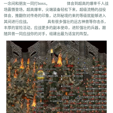
一念间和朋友一同打boss。 体会到超高的爆率千人战
场震慑登场，超高爆率，尖端装备轻松下来，超级流畅的战役
体会，推翻你对传奇的印象，达到秘境约束的等级就能够进入
其间进行应战。 具有很多强壮的远古神兽等你击杀，
丰厚的冒险活动，应战更多的副本使命，进阶强壮的兵器，跟
随异兽一同应战你的对手，组建出最为适宜的阵型。