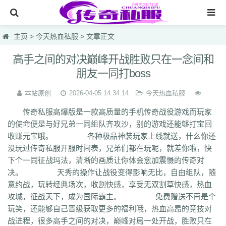
网站首页
主页
>
今天热血私服
> 文章正文
传奇私服
高手之间的对决巅峰开战胜败只在一念间和
朋友一同打boss
传奇sf
今天新开传奇
本站原创
2026-04-05 14:34:14
今天热血私服
传奇私服高爆版是一款高质量的手机传奇战役游戏而玩家
今天热血私服
的使命便是与好兄弟一同组队齐攻沙，别的游戏还能够打宝回
每日首区
收赚元宝哦。 各种极品神装玩家上线就送，什么你还
没玩过传奇私服开服时间表，兄弟们都在玩呢，就差你啦，快
今天新开发布网
下个一同征战玛法，清晰的画质让你体会愈加震慑的传奇对
决。 天秀的操作让战役变得影响无比，自由组队，随
意约战，玩转经典场次，收割快感，享受无双割草快感，热血
攻城，征战天下，成为国际霸主。 免费赠送不再是个
玩笑，还能够自己晋级获取更多的福利哦，热血高昂的竞技对
战进程，很多高手之间的对决，巅峰对局一处开战，胜败只在