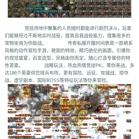
竞技场地中聚集的人员随时都能进行剧烈决斗，玩家
们能够经过不断地实时战役，提高自我战役能力，搜集很多的
宠物坐骑为你助战。 传奇私服开服时间表是一款萌系
风格的动作冒险手游，艳丽的特效，精巧绝伦的画面，引爆你
的视觉盛宴，百变造型，风格由你而定，随心打造专属你的特
性英豪。 战略玩法，热血热情竞技PK，等你来战，多
达186个英豪供您排兵布阵，更有探险、远征、攻城战、掠夺
战、虚空副本、国际BOSS等特征玩法等你来冒险。