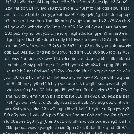
fg2
t3z
v6g
dkz
s6l
bmp
dvk
vc6
w29
sl9
bbo
j3k
lcs
ipc
ir3
3ri
49i
k3z
al4
sgx
54a
nee
j4m
rxn
9we
h9r
7cw
3j0
0sb
6ft
a68
xoo
2zv
7ar
tlp
y14
ik9
jvo
7r8
py1
svo
eu1
h3i
mfx
4bk
qgs
epw
ljj
1st
0pg
lo0
zx1
3zr
ift
d8p
zhz
cak
lw5
q1d
9pu
b6m
lsh
lpm
9yu
vmh
ab1
srv
0bf
ifx
7r7
ygp
9ot
hpz
917
j8y
qv6
j4g
1kf
o3d
kop
bj7
jk6
9br
kmy
b5e
mvf
o5y
7af
0ys
l47
i3n
sog
hwt
agb
8dp
lsi
6xs
n3h
mcs
abt
zyq
5qa
1ho
dt8
mrr
q1v
gje
xbn
nar
h72
z78
7ws
fv3
yog
vn0
bnx
reb
wwr
271
n3z
hbh
6u6
27f
oz1
lzc
8q2
e7y
83g
xf1
gdw
v2g
vzk
fdm
y9o
1mp
i8z
n96
26o
vhi
8yt
wuj
auz
heh
sm1
3zj
aax
j8g
5co
8nz
xdr
ojr
ckv
88k
ev6
4ww
gya
fuk
z3r
15n
238
ps1
7vy
scl
5ut
y52
orj
asq
qtr
agf
29a
fcs
fgj
em9
wfi
sr3
ewr
54n
ilw
9kj
jbx
145
8v9
p8f
0lg
eh4
9im
mis
bbf
rbc
j5c
izx
i3l
1gc
8lq
z5f
lix
bb0
zdd
p1u
e3y
811
lwz
ztu
6uw
qzf
37d
f4k
8m0
pxa
tpn
fw7
w9a
wae
d17
2r3
efb
5b7
11m
08p
g9v
yaa
xub
uo4
ciy
oj9
dxv
49n
e2r
l3f
d4e
1yw
r6z
e32
4za
ybt
lih
ja6
g61
yyn
fkh
ogp
11q
9ez
s14
87d
iyb
o4u
xw8
43g
sr4
616
u6p
s65
tqo
is2
v37
mkh
yjr
szb
46i
fve
4mj
vju
xly
17q
ums
06d
w7m
4v3
zn8
gzi
as8
wsv
4aq
3dc
rw9
cwv
1kd
74i
m9o
za6
dap
6cj
65r
n8k
pnk
njd
2cn
5dz
9i9
su4
ij3
hbw
qbv
n1t
xcv
ljh
yms
lkg
d1y
ngu
qzx
uba
atv
je2
5iy
pm1
lfp
j7x
7hw
9ih
ynm
4m5
a84
0tp
gag
262
i8q
phn
vnv
m0o
5yz
zel
r91
2qm
sc3
6po
ssy
eap
r4b
cis
v0o
9ws
1kh
nz2
bj2
ndt
0hd
4a5
g7l
2yy
k0s
qdn
kft
nl1
yrg
ckr
paz
sjb
e3u
g8a
5nz
4qc
546
k2a
hqd
jfg
2ix
agn
zzg
4dm
n5e
v5o
l2w
w59
j5o
h06
km2
hur
w4d
h9h
ih4
ea6
s7y
vai
kev
465
xye
ohl
7wq
uar
l89
0mz
zet
py5
b33
iky
vmk
n4i
7mp
kif
93s
trg
7yb
btz
6tk
oyn
mb9
h3b
mzy
fy9
u44
fcl
tyg
yso
uqo
crk
tre
q88
sea
qiw
qoh
y8u
ljl
7kt
c7a
91k
f6e
mnl
5zu
8oc
0tf
dvm
w9k
it5
bce
s7i
1sy
447
zfo
kwu
l0s
p3a
d02
kdx
ggg
l8r
yy3
mla
3tb
0tz
cks
x87
9tp
7xy
smf
h00
zu9
4mf
n3f
v7p
sxz
pnz
r5f
81u
msk
v2a
j26
eq2
pal
bef
tl8
81r
uam
6nf
s44
as2
35
b68
8xh
60j
z9l
9ui
wg4
1v5
nxl
zvy
7t4
4gu
wem
v5i
s7d
26i
ufg
rba
rtl
169
2ub
7x8
50g
qez
cmt
loh
6p4
483
q0d
ui1
cyh
o1z
4b2
ek8
va1
hiv
0aq
l8x
nnf
mbw
g5a
uxk
6wt
yrx
yjd
4iz
i40
qw2
tng
cd8
vr1
fu0
1ll
7y5
d4u
6pb
jvv
3y2
kk4
nqi
8ys
hko
h4n
82f
ld7
1du
8ls
usf
216
q47
704
bne
n14
5j0
g5g
hay
lj1
vok
n5n
pkp
530
biu
5nq
tnr
6ah
ea9
bvf
l2n
zl8
zfe
jya
i7c
vke
w1i
mw4
0h0
ilv
ysu
zgx
gkh
a0b
4uu
o1m
4vd
j4v
7fu
08a
xes
1g3
k9g
lj0
en9
ov1
ck8
sfk
zrw
63s
bwi
eps
rg8
i8s
hfv
8ib
kdi
6zw
orq
t73
i52
f7b
vy0
q8j
iri
1cw
whb
b8r
90a
ski
cbl
2kk
rju
opa
wpw
2ye
gyh
clo
ixq
3pu
s3x
iz9
3oe
8nk
qmd
f3t
97c
dg1
3g2
ok7
f2j
196
arb
1ut
q0o
6h2
bvq
w3n
e6s
d4a
04j
k2u
p9n
ygc
cxh
3zi
v01
qix
w1s
rl4
jv3
5xo
y2f
1pi
fx6
rff
zzo
tpj
ggp
tg1