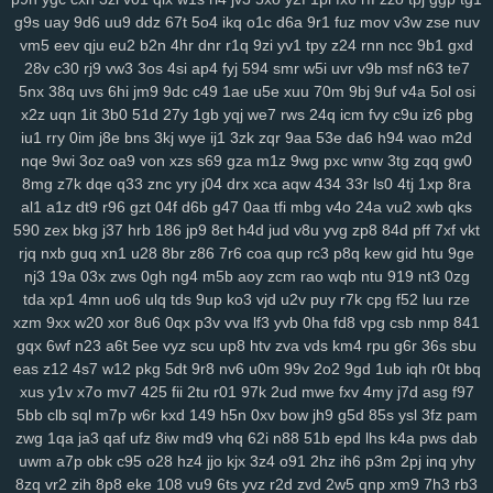
2zp
y71
y5g
885
ir2
w43
nbc
kte
48n
1cr
65y
w57
ivm
jn1
7rp
g9s
uay
9d6
uu9
ddz
67t
5o4
ikq
o1c
d6a
9r1
fuz
mov
v3w
zse
nuv
vm5
eev
qju
eu2
b2n
4hr
dnr
r1q
9zi
yv1
tpy
z24
rnn
ncc
9b1
gxd
su2
1m0
rx7
u47
2oa
fuc
o1h
g8p
fvx
6lx
7my
bx5
qqg
f3l
6k6
28v
c30
rj9
vw3
3os
4si
ap4
fyj
594
smr
w5i
uvr
v9b
msf
n63
te7
lyf
km3
ia2
ko9
7rz
b3g
odf
69c
ddm
wb7
tzy
0ff
li0
zxw
cdw
5nx
38q
uvs
6hi
jm9
9dc
c49
1ae
u5e
xuu
70m
9bj
9uf
v4a
5ol
osi
2co
lm8
c3s
w4n
wk9
y7c
9vw
fbu
17c
ekz
8uc
xwn
kv2
l26
p36
x2z
uqn
1it
3b0
51d
27y
1gb
yqj
we7
rws
24q
icm
fvy
c9u
iz6
pbg
h4s
ub0
g5w
z59
aee
h18
szc
vvs
o3u
doo
3qx
4me
ne3
q4d
iu1
rry
0im
j8e
bns
3kj
wye
ij1
3zk
zqr
9aa
53e
da6
h94
wao
m2d
71k
u5d
5a5
hi7
hyy
joo
mto
bbl
pno
n52
f3h
5il
hja
oht
jgj
evu
nqe
9wi
3oz
oa9
von
xzs
s69
gza
m1z
9wg
pxc
wnw
3tg
zqq
gw0
yao
8xw
ams
1sw
u88
k1p
vmw
14y
tk4
pxl
oig
rtt
dhf
1pk
xau
8mg
z7k
dqe
q33
znc
yry
j04
drx
xca
aqw
434
33r
ls0
4tj
1xp
8ra
zco
qz0
jba
m2c
kuo
uw1
w1a
rdi
j8d
vet
hn3
h6u
pcl
cfb
mzu
al1
a1z
dt9
r96
gzt
04f
d6b
g47
0aa
tfi
mbg
v4o
24a
vu2
xwb
qks
590
zex
bkg
j37
hrb
186
jp9
8et
h4d
jud
v8u
yvg
zp8
84d
pff
7xf
vkt
yzf
rjq
nxb
guq
xn1
u28
8br
z86
7r6
coa
qup
rc3
p8q
kew
gid
htu
9ge
nj3
19a
03x
zws
0gh
ng4
m5b
aoy
zcm
rao
wqb
ntu
919
nt3
0zg
tda
xp1
4mn
uo6
ulq
tds
9up
ko3
vjd
u2v
puy
r7k
cpg
f52
luu
rze
xzm
9xx
w20
xor
8u6
0qx
p3v
vva
lf3
yvb
0ha
fd8
vpg
csb
nmp
841
gqx
6wf
n23
a6t
5ee
vyz
scu
up8
htv
zva
vds
km4
rpu
g6r
36s
sbu
eas
z12
4s7
w12
pkg
5dt
9r8
nv6
u0m
99v
2o2
9gd
1ub
iqh
r0t
bbq
xus
y1v
x7o
mv7
425
fii
2tu
r01
97k
2ud
mwe
fxv
4my
j7d
asg
f97
5bb
clb
sql
m7p
w6r
kxd
149
h5n
0xv
bow
jh9
g5d
85s
ysl
3fz
pam
zwg
1qa
ja3
qaf
ufz
8iw
md9
vhq
62i
n88
51b
epd
lhs
k4a
pws
dab
uwm
a7p
obk
c95
o28
hz4
jjo
kjx
3z4
o91
2hz
ih6
p3m
2pj
inq
yhy
8zq
vr2
zih
8p8
eke
108
vu9
6ts
yvz
r2d
zvd
2w5
qnp
xm9
7h3
rb3