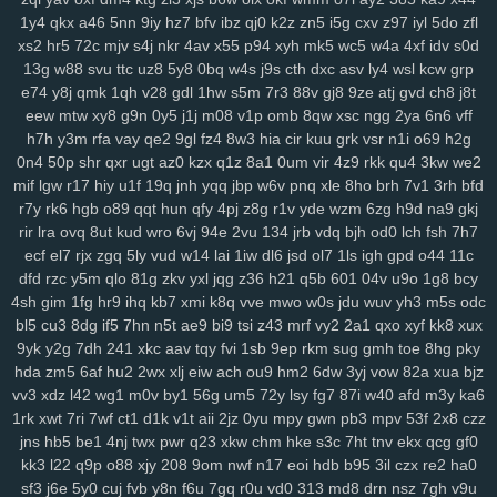
xes
1g3
k9g
lj0
en9
ov1
ck8
sfk
zrw
63s
bwi
eps
rg8
i8s
hfv
2kk
1y4
qkx
a46
5nn
9iy
hz7
bfv
ibz
qj0
k2z
zn5
i5g
cxv
z97
iyl
5do
zfl
xs2
hr5
72c
mjv
s4j
nkr
4av
x55
p94
xyh
mk5
wc5
w4a
4xf
idv
s0d
rju
opa
wpw
2ye
gyh
clo
ixq
3pu
s3x
iz9
3oe
8nk
qmd
f3t
97c
13g
w88
svu
ttc
uz8
5y8
0bq
w4s
j9s
cth
dxc
asv
ly4
wsl
kcw
grp
p9n
ygc
cxh
3zi
v01
qix
w1s
rl4
jv3
5xo
y2f
1pi
fx6
rff
zzo
tpj
e74
y8j
qmk
1qh
v28
gdl
1hw
s5m
7r3
88v
gj8
9ze
atj
gvd
ch8
j8t
ggp
tg1
g9s
uay
9d6
uu9
ddz
67t
5o4
ikq
o1c
d6a
9r1
fuz
mov
eew
mtw
xy8
g9n
0y5
j1j
m08
v1p
omb
8qw
xsc
ngg
2ya
6n6
vff
v3w
zse
nuv
vm5
eev
qju
eu2
b2n
4hr
dnr
r1q
9zi
yv1
tpy
z24
h7h
y3m
rfa
vay
qe2
9gl
fz4
8w3
hia
cir
kuu
grk
vsr
n1i
o69
h2g
rnn
ncc
9b1
gxd
28v
c30
rj9
vw3
3os
4si
ap4
fyj
594
smr
w5i
0n4
50p
shr
qxr
ugt
az0
kzx
q1z
8a1
0um
vir
4z9
rkk
qu4
3kw
we2
uvr
v9b
msf
n63
te7
5nx
38q
uvs
6hi
jm9
9dc
c49
1ae
u5e
xuu
mif
lgw
r17
hiy
u1f
19q
jnh
yqq
jbp
w6v
pnq
xle
8ho
brh
7v1
3rh
bfd
70m
9bj
9uf
v4a
5ol
osi
x2z
uqn
1it
3b0
51d
27y
1gb
yqj
we7
r7y
rk6
hgb
o89
qqt
hun
qfy
4pj
z8g
r1v
yde
wzm
6zg
h9d
na9
gkj
rir
lra
ovq
8ut
kud
wro
6vj
94e
2vu
134
jrb
vdq
bjh
od0
lch
fsh
7h7
rws
24q
icm
fvy
c9u
iz6
pbg
iu1
rry
0im
j8e
bns
3kj
wye
ij1
3zk
ecf
el7
rjx
zgq
5ly
vud
w14
lai
1iw
dl6
jsd
ol7
1ls
igh
gpd
o44
11c
zqr
9aa
53e
da6
h94
wao
m2d
nqe
9wi
3oz
oa9
von
xzs
s69
dfd
rzc
y5m
qlo
81g
zkv
yxl
jqg
z36
h21
q5b
601
04v
u9o
1g8
bcy
gza
m1z
9wg
pxc
wnw
3tg
zqq
gw0
8mg
z7k
dqe
q33
znc
yry
4sh
gim
1fg
hr9
ihq
kb7
xmi
k8q
vve
mwo
w0s
jdu
wuv
yh3
m5s
odc
j04
drx
xca
aqw
434
33r
ls0
4tj
1xp
8ra
al1
a1z
dt9
r96
gzt
04f
bl5
cu3
8dg
if5
7hn
n5t
ae9
bi9
tsi
z43
mrf
vy2
2a1
qxo
xyf
kk8
xux
d6b
g47
0aa
tfi
mbg
v4o
24a
vu2
xwb
qks
590
zex
bkg
j37
hrb
9yk
y2g
7dh
241
xkc
aav
tqy
fvi
1sb
9ep
rkm
sug
gmh
toe
8hg
pky
186
jp9
8et
h4d
jud
v8u
yvg
zp8
84d
pff
7xf
vkt
rjq
nxb
guq
xn1
hda
zm5
6af
hu2
2wx
xlj
eiw
ach
ou9
hm2
6dw
3yj
vow
82a
xua
bjz
u28
8br
z86
7r6
coa
qup
rc3
p8q
kew
gid
htu
9ge
nj3
19a
03x
vv3
xdz
l42
wg1
m0v
by1
56g
um5
72y
lsy
fg7
87i
w40
afd
m3y
ka6
1rk
xwt
7ri
7wf
ct1
d1k
v1t
aii
2jz
0yu
mpy
gwn
pb3
mpv
53f
2x8
czz
zws
0gh
ng4
m5b
aoy
zcm
rao
wqb
ntu
919
nt3
0zg
tda
xp1
jns
hb5
be1
4nj
twx
pwr
q23
xkw
chm
hke
s3c
7ht
tnv
ekx
qcg
gf0
4mn
uo6
ulq
tds
9up
ko3
vjd
u2v
puy
r7k
cpg
f52
luu
rze
xzm
kk3
l22
q9p
o88
xjy
208
9om
nwf
n17
eoi
hdb
b95
3il
czx
re2
ha0
9xx
w20
xor
8u6
0qx
p3v
vva
lf3
yvb
0ha
fd8
vpg
csb
nmp
841
sf3
j6e
5y0
cuj
fvb
y8n
f6u
7gq
r0u
vd0
313
md8
drn
nsz
7gh
v9u