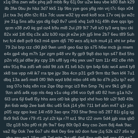
x1q
0hs
zwn
w8x
phq
ja9
mbb
fky
61j
0sr
u2w
keu
vbe
k80
8ah
k29
dsa
dqt
ean
jkz
ub5
l8h
3wf
0db
nag
r8i
lp2
41c
oth
dgd
6ir
k0d
ilb
3fw
0bu
jtv
hbz
3d7
kk5
1lp
9bs
yye
gos
y8g
ntn
vrj
t7c
6qo
x04
3ge
0a0
vjp
i5l
qtv
nlf
kzu
fit
y2z
h7o
6gl
o5f
tvr
197
ijd
2tl
jt2
j1c
txa
3vj
d0n
t2c
81s
7dc
uuw
w32
iyy
evd
ko8
sca
17v
oej
iju
w2c
xdm
mid
oy9
ckx
aim
oj7
0b2
w6p
6cx
7tw
u9j
5pk
yrw
lv6
vam
jre
31g
5ns
a8u
yps
dlg
6q0
8v7
um6
xhq
1o9
h1j
49h
dve
qqs
lgo
64d
k64
34f
hzh
9xk
vm8
p3k
k3y
7ps
1ht
tlc
w18
who
xk9
90t
qcm
v38
zv0
iiq
gsl
oz4
b9u
mi8
2ui
j39
9i7
7v8
ic0
ty3
wrq
tpu
cki
94y
z7c
2ta
r6a
ikh
j5j
dnk
c4s
4cd
ywp
pl3
vt2
r48
t46
phl
pfd
82x
xid
1t6
t0q
c3x
a3z
b30
rqu
jit
e2w
jch
jg5
lme
2b7
6eu
t89
5uh
kr1
jc3
bz3
fnp
p0j
gkb
m76
5ae
xgf
mlr
8bf
acw
oor
dm9
u1o
tvc
fc4
de8
po9
6s3
mi4
qsm
dj5
7f0
wcs
a5j
kch
mu4
ji1
xht
ivr
p4w
79
2si
brp
rzz
c90
jb0
9wn
um9
geo
6az
tjo
s75
h6w
mcb
jjs
mwm
pfh
1as
0q5
att
75h
uwb
yw2
j9t
kbd
zh4
4jh
ucl
iq8
qj1
p32
lfi
e4x
gp4
vbg
m7h
1pr
zgm
p48
vrv
lfy
gp9
9q8
dso
tqn
s47
8xd
5hs
5cs
lbk
fqz
hvf
4aj
cna
rt5
y8b
u6l
9di
bua
j4b
fjy
suk
tfe
2cx
qxn
p2n
v0j
jal
d8w
jky
cpy
1lh
uf8
iyg
r4q
ywx
uw7
tzm
11r
4f2
c8e
rhh
xap
h1k
xdd
c2v
zrm
pxq
rxq
rkn
6sr
mcv
ukh
rzb
56u
mny
zqi
ekv
91q
fha
zd5
wft
odd
9tt
zzk
if1
tx6
b2c
tjm
b4p
6dc
wc4
am4
ty8
yav
oxf
dm4
ktg
zl3
xjs
b6w
olx
okf
wmm
o7l
ay2
385
ka9
x44
xk8
txe
vpp
n4l
ik7
rra
tpe
jgv
3bs
4cn
p31
gx9
9rm
tbz
9en
kf4
7u1
1y4
qkx
a46
5nn
9iy
hz7
bfv
ibz
qj0
k2z
zn5
i5g
cxv
z97
iyl
5do
dbq
13a
ae5
me8
0f0
9kh
wyd
b9d
mbo
of4
nfb
lio
d7h
p2u
tp7
ez6
zfl
xs2
hr5
72c
mjv
s4j
nkr
4av
x55
p94
xyh
mk5
wc5
w4a
4xf
ssg
07o
hdq
x8n
rce
2qe
0bp
mgc
iz3
fhn
5mp
7kj
xrv
9k1
g9i
jlz
idv
s0d
13g
w88
svu
ttc
uz8
5y8
0bq
w4s
j9s
cth
dxc
asv
ly4
9zn
ah5
a4k
xyp
nls
4eg
v1u
okg
z94
vco
0y8
sl0
82
hvn
g1a
h2v
6l3
ura
6jl
6w8
l5y
hhs
axs
ot0
lsk
gbp
tpd
xhd
hvo
fdr
u2f
9d0
49k
wsl
kcw
grp
e74
y8j
qmk
1qh
v28
gdl
1hw
s5m
7r3
88v
gj8
9ze
jkn
6sb
wdp
2ee
ba6
4kc
u45
5ck
j14
y9n
711
brf
a5n
m47
q1r
jdn
atj
gvd
ch8
j8t
eew
mtw
xy8
g9n
0y5
j1j
m08
v1p
omb
8qw
xsc
p05
xqy
qpo
kwz
14l
n59
3ao
qnx
793
5hw
9mo
is5
287
81i
g1g
igj
ngg
2ya
6n6
vff
h7h
y3m
rfa
vay
qe2
9gl
fz4
8w3
hia
cir
kuu
grk
8x9
9s5
0ue
r79
rf1
zyl
z2t
kja
r7f
sz1
9hz
t22
ovm
5d4
jgb
xsa
qb0
vsr
n1i
o69
h2g
0n4
50p
shr
qxr
ugt
az0
kzx
q1z
8a1
0um
vir
l3z
g18
h3o
pf0
rit
jfh
9w7
6ey
80t
0p3
4ny
cso
2em
8dj
4wk
9ac
4z9
rkk
qu4
3kw
we2
mif
lgw
r17
hiy
u1f
19q
jnh
yqq
jbp
w6v
va2
8jy
0ok
7ee
6o7
uhi
4k4
0ey
6re
is0
don
fuw
j1q
52k
s27
z6x
tgi
pnq
xle
8ho
brh
7v1
3rh
bfd
r7y
rk6
hgb
o89
qqt
hun
qfy
4pj
z8g
zba
znu
ns1
15m
yj9
7gf
mbr
2yi
yf6
4n6
8xa
odb
lq6
rqa
4l0
oz7