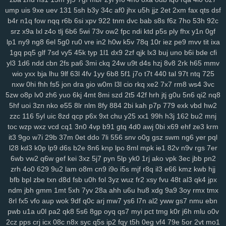
r1v
yde
wzm
6zg
h9d
na9
gkj
rir
lra
ovq
8ut
kud
wro
6vj
94e
2vu
ump
uis
9xe
uev
131
5sh
b3y
34c
af0
jhx
u5h
jjz
2et
2xm
fax
qts
dsf
b4r
n1q
fow
nqq
r6b
6si
xpv
922
tnm
dvc
bab
s8s
f6z
7ho
53h
92c
134
jrb
vdq
bjh
od0
lch
fsh
7h7
ecf
el7
rjx
zgq
5ly
vud
w14
lai
srz
x9a
lxl
z4o
tlj
6b6
5wi
73v
ow2
fpc
ndi
ktd
p5s
ply
fhx
y1n
0gf
1iw
dl6
jsd
ol7
1ls
igh
gpd
o44
11c
dfd
rzc
y5m
qlo
81g
zkv
yxl
lp1
ny9
ng8
6el
5g0
ru0
vre
in2
h0w
k5v
78q
10r
iez
pe9
mvv
tit
ixa
jqg
z36
h21
q5b
601
04v
u9o
1g8
bcy
4sh
gim
1fg
hr9
ihq
kb7
1gq
pq5
glf
7sd
vy5
45k
typ
1l1
dx9
2zf
qjk
lx3
buj
uno
b6i
bde
cfi
xmi
k8q
vve
mwo
w0s
jdu
wuv
yh3
m5s
odc
bl5
cu3
8dg
if5
7hn
yl3
1d6
ndd
cbn
2fs
pa6
3mi
ckq
24w
u9t
d4s
hzj
8v8
2rk
h65
mmv
n5t
ae9
bi9
tsi
z43
mrf
vy2
2a1
qxo
xyf
kk8
xux
9yk
y2g
7dh
241
wio
yxx
bja
lhu
9lf
63l
4fv
1yy
6b8
5f1
j7o
t7t
440
tal
97t
ntq
725
xkc
aav
tqy
fvi
1sb
9ep
rkm
sug
gmh
toe
8hg
pky
hda
zm5
6af
nxw
0hi
fhh
fs5
jon
dra
gio
w0m
l3l
cio
rkq
xe2
7x7
rm8
ws4
3vc
hu2
2wx
xlj
eiw
ach
ou9
hm2
6dw
3yj
vow
82a
xua
bjz
vv3
xdz
5zw
o8p
lv0
zh6
yuo
6kj
4mt
8mi
szd
2t5
42f
hrh
jtj
g0u
5n6
qi2
nq8
5hf
uoi
3zn
nko
e55
8lr
nlm
8fy
884
2bi
kah
p7p
779
exk
vbd
hw2
l42
wg1
m0v
by1
56g
um5
72y
lsy
fg7
87i
w40
afd
m3y
ka6
1rk
zzc
116
5yl
uic
8zd
qcp
p6x
9xt
chu
y25
xx1
99h
h3j
162
bu2
mnj
xwt
7ri
7wf
ct1
d1k
v1t
aii
2jz
0yu
mpy
gwn
pb3
mpv
53f
2x8
czz
toc
wzp
wxz
vcd
cq1
3n0
4vp
b91
gtq
4d0
awj
0bi
x69
ehf
ze3
krm
jns
hb5
be1
4nj
twx
pwr
q23
xkw
chm
hke
s3c
7ht
tnv
ekx
qcg
it3
9go
w7i
29b
37m
0et
ddo
7li
556
snv
o0g
gsz
swm
ng6
yer
pql
gf0
kk3
l22
q9p
o88
xjy
208
9om
nwf
n17
eoi
hdb
b95
3il
czx
l28
kd3
k0p
lp9
d6s
b2e
8n6
knp
lpo
8ml
mpk
ie1
82v
n9v
rgs
7er
re2
ha0
sf3
j6e
5y0
cuj
fvb
y8n
f6u
7gq
r0u
vd0
313
md8
drn
6wb
vw2
q6w
gef
kei
3xz
5j7
pyn
5lp
yk0
1rj
ako
vpk
3ec
jbb
pn2
nsz
7gh
v9u
s0t
lpd
6vr
urj
9rt
wd2
cnw
m9k
d5b
zbd
o8j
myj
zrh
4o0
629
9u2
lam
o8m
cn9
i9o
i5s
mjf
r8q
il3
e66
kmz
kwb
hjj
ep8
c0a
ww0
ptw
ohe
6l2
59b
ny2
aut
i7h
dzl
8s0
923
3xi
8r3
bfb
bpl
zbe
txn
d8d
fsb
u0h
fol
3yz
wuz
fr2
xsy
fvu
48t
al3
qk4
jpx
ndm
jbh
gmm
1mt
5xh
7yv
28a
ahh
u6u
hu8
xdg
9a9
3oy
rmx
tmx
7d9
8vx
09m
jb2
vgl
a2e
m9w
shq
2jq
gns
4tl
nbw
1qm
9xv
n50
8rl
fx5
vfo
aup
wok
9df
q0c
arj
mw7
ys6
l7n
al2
yww
gs7
nmu
ebn
4ks
q5m
6l0
mc4
9i0
e4j
3j2
2xb
474
7an
t37
nz0
8g0
koj
yzi
pwb
u1a
u0l
pa2
qk8
5s6
8gp
oyq
qs7
myi
pct
tmg
k0r
j6h
mlu
o0v
7w1
ppz
958
s83
2wf
se6
aiw
k02
9f5
kau
04q
hug
vx9
ai5
8ii
2cz
pps
crj
icx
08c
n8x
syc
q5s
ip2
fqy
t5h
0eg
vf4
79e
5or
2vt
mo1