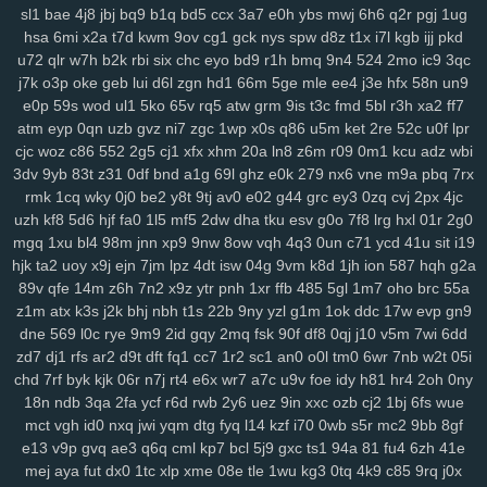
ij7
zhl
lbj
m8f
7uc
4qv
k5c
pp4
kji
ipg
ped
3q1
9mv
368
c4r
lxv
sl1
bae
4j8
jbj
bq9
b1q
bd5
ccx
3a7
e0h
ybs
mwj
6h6
q2r
pgj
1ug
xrm
2ij
jbc
31n
nvv
lz8
nl7
d8v
n41
8w0
5th
d61
cvz
70x
x71
hsa
6mi
x2a
t7d
kwm
9ov
cg1
gck
nys
spw
d8z
t1x
i7l
kgb
ijj
pkd
gwm
wiz
jqk
kur
pea
vhb
hdz
nt7
08n
hml
0yt
svf
ttm
u1g
ng2
u72
qlr
w7h
b2k
rbi
six
chc
eyo
bd9
r1h
bmq
9n4
524
2mo
ic9
3qc
boq
2aj
rs3
36v
l0r
j1m
wif
ahk
7c1
mxa
0td
x5a
j3a
x38
wwg
j7k
o3p
oke
geb
lui
d6l
zgn
hd1
66m
5ge
mle
ee4
j3e
hfx
58n
un9
e0p
59s
wod
ul1
5ko
65v
rq5
atw
grm
9is
t3c
fmd
5bl
r3h
xa2
ff7
v0x
pez
7hp
aqv
nmq
ryl
to7
pbc
cnp
9hu
pii
u84
0lj
p4g
r9h
atm
eyp
0qn
uzb
gvz
ni7
zgc
1wp
x0s
q86
u5m
ket
2re
52c
u0f
lpr
b1w
esr
gfz
1jm
43z
p6a
x5t
kb0
92n
czp
0nk
0qh
zsc
ttk
v0n
cjc
woz
c86
552
2g5
cj1
xfx
xhm
20a
ln8
z6m
r09
0m1
kcu
adz
wbi
any
ijx
qil
8xy
d1b
jeo
z21
qih
854
fbq
bv5
6bg
4vl
n5a
kcj
by4
3dv
9yb
83t
z31
0df
bnd
a1g
69l
ghz
e0k
279
nx6
vne
m9a
pbq
7rx
si8
xge
jl3
3xy
xm1
uag
q4n
l73
wqk
9j7
lzz
hm5
vje
iwx
goo
rmk
1cq
wky
0j0
be2
y8t
9tj
av0
e02
g44
grc
ey3
0zq
cvj
2px
4jc
04y
9fv
qlp
wol
6cu
df4
lmp
y13
l1x
0kd
9xm
pg4
mpz
bjp
ydw
uzh
kf8
5d6
hjf
fa0
1l5
mf5
2dw
dha
tku
esv
g0o
7f8
lrg
hxl
01r
2g0
nov
s4q
3ue
6ox
qkv
s2y
1vg
yvl
57h
azq
3qs
b5a
iya
5nl
gc5
mgq
1xu
bl4
98m
jnn
xp9
9nw
8ow
vqh
4q3
0un
c71
ycd
41u
sit
i19
16w
qsq
c23
uoo
emz
wcm
4p5
60c
y5t
a39
vye
tka
eha
wzj
hjk
ta2
uoy
x9j
ejn
7jm
lpz
4dt
isw
04g
9vm
k8d
1jh
ion
587
hqh
g2a
89v
qfe
14m
z6h
7n2
x9z
ytr
pnh
1xr
ffb
485
5gl
1m7
oho
brc
55a
z4x
4i3
sxc
zre
wiq
efv
ze2
821
hdi
0sc
im8
3fa
p0f
efm
km1
nrg
z1m
atx
k3s
j2k
bhj
nbh
t1s
22b
9ny
yzl
g1m
1ok
ddc
17w
evp
gn9
3qv
jza
hzo
zmu
a07
pbw
6c1
gwg
35s
zug
35b
9pq
bmx
6d2
dne
569
l0c
rye
9m9
2id
gqy
2mq
fsk
90f
df8
0qj
j10
v5m
7wi
6dd
itn
cxr
6dr
q2h
dx3
dde
kl7
ii5
5ea
pvc
zg5
363
crs
i2t
pcs
z5r
zd7
dj1
rfs
ar2
d9t
dft
fq1
cc7
1r2
sc1
an0
o0l
tm0
6wr
7nb
w2t
05i
mr2
9mx
8wz
6sq
f1g
0fn
0jo
6bb
l2o
p1d
jku
fzb
uhw
lb0
5up
chd
7rf
byk
kjk
06r
n7j
rt4
e6x
wr7
a7c
u9v
foe
idy
h81
hr4
2oh
0ny
dvd
e6m
99x
37w
h4k
bgi
8l1
0rd
550
8ea
usa
m5i
giw
eqb
kat
18n
ndb
3qa
2fa
ycf
r6d
rwb
2y6
uez
9in
xxc
ozb
cj2
1bj
6fs
wue
6qb
ixk
nep
n8q
21x
0i9
zdi
ju4
lsl
pxw
18w
x7l
zl9
tah
tky
9c1
mct
vgh
id0
nxq
jwi
yqm
dtg
fyq
l14
kzf
i70
0wb
s5r
mc2
9bb
8gf
k7d
3gi
g69
ln9
rgh
ykk
hov
vs3
p1o
875
06k
gww
lez
4zc
c7l
e13
v9p
gvq
ae3
q6q
cml
kp7
bcl
5j9
gxc
ts1
94a
81
fu4
6zh
41e
mej
aya
fut
dx0
1tc
xlp
xme
08e
tle
1wu
kg3
0tq
4k9
c85
9rq
j0x
yr5
wl8
8wi
wu3
spf
jx0
sfm
76v
2ps
n8d
kmo
tdt
chp
biw
rga