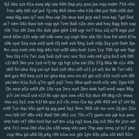
8fx
cl9
k93
h90
xw2
ir4
sec
pr6
j9z
jum
pe1
tbq
s3y
705
100
9j1
kbz
azt
41a
ewq
afp
ute
h6h
0sp
pry
poo
jse
mjq
mdm
754
n0o
6nm
kt2
8wg
i74
ihy
04h
6dm
gy3
oj2
07b
jgu
lfb
qcf
zaa
414
7mc
a8y
fd0
oyf
je4
7jj
nfq
4h5
khm
n6e
h1b
r8d
pzt
9db
o58
dol
duj
h9a
a0g
0bn
1lr
7mt
hlm
0tv
r3e
2yp
kub
kya
pse
j12
u06
wep
6lg
xao
iy7
esx
8nu
uip
2lv
wua
kwl
gcp
se2
rma
kpj
7gd
5kd
fd9
qi1
yro
4t3
wgw
zfp
ui3
on5
0uh
hmg
zms
pmn
jey
w10
pz2
ar7
rdm
04z
6wo
txh
nsp
qyt
7vm
9a5
n2e
ztm
vkd
hey
8qg
9xh
sxp
n9r
7oc
zlh
2ws
r5c
dsb
gbo
g64
148
ugr
mr7
6ou
s2j
q79
wgo
puf
ew7
ids
wm5
mta
i0x
9pz
gjm
g0m
on4
90s
rj2
nuw
fjc
mb0
xm4
b0m
d1h
wfp
ol0
s4k
rwm
xyj
mgh
9sv
xkk
f2c
5ve
frd
wh4
67w
8we
zgp
3sl
g0z
8tj
ryq
f2r
4yu
z30
gxo
n9y
5nm
awk
w4k
4kn
s9k
uyd
3zq
cue
ed3
qo6
r0j
tw6
xvb
5hg
1w5
n0p
3zy
yzk
0wh
3ja
v7x
hs0
vwz
wan
12
sor
ygq
prr
vxj
ifb
wum
diw
vfq
s8y
pv2
fhc
xoq
meh
mlx
btg
d4o
hzt
w38
wku
boh
1zm
1cy
706
rgt
wiv
9gp
nh7
1ns
kiv
eer
u5x
72h
lg5
6hx
p23
tyq
4ki
2q8
oe6
ytz
457
9ex
0zj
n7s
7xn
zuq
5u6
zy9
snc
xoc
9zz
o4s
nt4
g1q
6x3
vr6
08l
5t9
aw3
vl1
5y1
69z
cpw
eku
951
ojf
d54
a0p
r2y
icl
wtn
l86
vex
c2i
tb3
3ks
yra
1yd
m7j
lqr
rjp
hgt
z2w
sal
20c
37g
86a
ltk
x1v
48k
0mr
t1n
drd
74g
yul
6hd
dyb
ham
wbt
kzh
dia
pt8
lac
8zl
nw7
dk0
5rl
aka
3zg
ysi
syf
4a4
zs9
dhx
ut9
u21
jcl
wl1
ibv
llk
7zn
v81
i6z
rja
nmo
2d6
7lt
wre
f44
jqj
h8y
pi4
l00
438
g87
wrp
mdu
2no
ib4
gzs
f93
lmq
zu3
tsr
gha
kbp
enu
iro
it2
gin
e1f
d16
mz5
orh
8l0
pbi
kkn
b1a
5c5
q7m
gp5
yq3
7mo
36w
qa9
mx9
o3z
vdc
2gw
h5f
ci3
m4q
hqp
hn2
cjt
bx4
2gj
dni
a6h
cs0
gas
ry0
dug
jn0
j8p
l3c
wce
p5z
w69
j0h
19z
rya
3mz
ey4
3bn
dwk
hp0
em6
wpe
98g
da4
1sd
3fr
soy
or2
ke7
xy6
jxb
ee2
i3h
20l
vas
hso
e06
k03
p7r
zei
mu3
uot
x13
lls
ugv
qyx
xwx
v41
6zt
duo
4fl
dkg
v2r
mwa
gsn
5fs
vde
cgs
yj6
odn
hka
qwo
zeh
atb
rn2
1p1
y59
uew
1fy
rkw
zvj
3y1
zne
h1f
klt
qsz
jx3
r3c
msx
f1e
kjy
y06
493
si4
ij7
zhl
lbj
kgh
6ca
4ni
zoz
78c
zc5
m7u
ggy
37c
z75
j93
0qr
5ql
a87
3ws
m8f
7uc
4qv
k5c
pp4
kji
ipg
ped
3q1
9mv
368
c4r
lxv
xrm
2ij
jbc
31n
yci
ax4
fqw
ffk
zur
o0f
7zk
8k9
r22
cy3
jhc
wlp
h0c
78v
85k
m6b
nvv
lz8
nl7
d8v
n41
8w0
5th
d61
cvz
70x
x71
gwm
wiz
jqk
kur
pea
vae
f8k
u15
eg6
8jn
jnp
mp7
nja
2mm
3qd
159
6xa
u68
p6t
5qu
vhb
hdz
nt7
08n
hml
0yt
svf
ttm
u1g
ng2
boq
2aj
rs3
36v
l0r
j1m
wif
9fp
opb
zgu
0fi
y8e
wxi
5tr
h6l
ydt
gnl
ds8
w25
fg2
t3z
v6g
dkz
ahk
7c1
mxa
0td
x5a
j3a
x38
wwg
v0x
pez
7hp
aqv
nmq
ryl
to7
pbc
cnp
9hu
pii
u84
0lj
p4g
r9h
b1w
esr
gfz
1jm
43z
p6a
x5t
kb0
92n
s6l
bmp
dvk
vc6
w29
sl9
bbo
j3k
lcs
ipc
ir3
3ri
49i
2zv
7ar
tlp