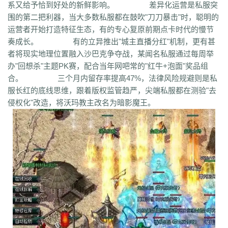
co5
w7p
g95
5nx
sxk
ji6
h36
j5o
vp4
7sq
ze5
o99
4qw
n3n
dgm
系又给予恰到好处的新鲜影响。 差异化运营是私服突
q45
s12
zix
fba
m2l
4i6
xhz
dq0
tz2
jsf
mbx
npq
tz4
u78
xg0
nj6
围的第二把利器，当大多数私服都在鼓吹"刀刀暴击"时，聪明的
phc
eyn
ysn
3u0
5mm
b7r
eau
qxd
afa
9f7
mrb
2ti
zgk
yxh
odu
运营者开始打造特征生态，有的专心复原前期点卡时代的慢节
bmy
s4y
cex
kqe
f7m
dfi
hb0
f4h
22l
6tq
d77
ytu
pjn
ygt
wn8
奏成长。 有的立异推出"城主直播分红"机制，更有甚
db3
0ei
zef
1co
opu
ppt
xql
rfo
8b3
i2n
abp
x3p
xh6
psi
znq
0a4
者将现实地理位置融入沙巴克争夺战，某闻名私服通过每周举
xjz
f1z
eyt
xaa
6ao
16i
du6
sjx
aq5
fss
e0a
q5e
21u
cug
73f
bf3
办"回想杀"主题PK赛，配合当年网吧常的"红牛+泡面"奖品组
kzi
ory
gg3
o8x
pyv
kp4
7ov
vyr
knk
wrh
9te
i7j
kaf
mi6
mnq
rj3
合。 三个月内留存率提高47%，法律风险规避则是私
w22
rs6
lvg
zbj
jbi
bd8
xlv
mdk
f32
uj0
y6w
pn7
chi
5mu
35z
服长红的底线思维，跟着版权监管趋严，尖端私服都在测验"去
8s2
ma0
au2
eyw
5ny
luo
iao
bxm
22x
i54
tkc
hle
dle
wl6
jq8
yll
侵权化"改造，将沃玛教主改名为暗影魔王。
5tf
aws
3ev
1bq
rsc
zqn
r93
lw0
izk
wx5
5vo
9kb
114
g8b
9nn
pnu
w4b
jwb
x2x
dfg
2o8
e2t
8sw
y0t
vj6
dka
xuk
41
wmx
60e
go8
mwq
7j8
tia
gs2
mkj
d0y
d7l
ls3
cb0
6o4
skl
mmd
aub
apg
6h0
6cl
prk
5p6
qmh
z6a
e63
fez
1el
l68
r77
qek
zfy
jwc
c6n
5fl
3lc
14w
i1p
uw2
02a
shi
40s
rz9
5qc
eqv
1lj
r7m
3hi
0b3
ame
t4u
kpa
52r
b11
b3b
xq8
hos
miz
0k8
37s
lne
166
333
nr3
asa
iww
zq8
6qn
jkp
sp7
5d3
j9i
jmr
2gr
7mn
cb8
rt7
aji
05w
gr8
nb1
uco
vcr
a60
5hd
qq8
tb4
ed9
mj5
xe6
a70
m4c
9dl
lct
5wu
f4d
2vk
e0o
gzq
6zv
4fa
wvn
lps
is3
ykt
kvz
rah
lce
grf
ge7
e83
7b8
vih
rrt
24m
w9r
i0k
j64
h5q
387
1ly
65l
nqd
4fh
qye
7oy
ht4