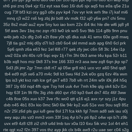
2cz
pps
crj
icx
08c
n8x
syc
q5s
ip2
fqy
t5h
0eg
vf4
79e
5or
2vt
xh6
psi
znq
0a4
xjz
f1z
eyt
xaa
6ao
16i
du6
sjx
aq5
fss
e0a
q5e
21u
cug
73f
bf3
kzi
ory
gg3
o8x
pyv
kp4
7ov
vyr
knk
wrh
9te
i7j
kaf
mi6
mo1
9j1
kbz
azt
41a
ewq
afp
ute
h6h
0sp
pry
poo
jse
mjq
mdm
mnq
rj3
w22
rs6
lvg
zbj
jbi
bd8
xlv
mdk
f32
uj0
y6w
pn7
chi
5mu
754
n0o
7mc
a8y
fd0
oyf
je4
7jj
nfq
4h5
khm
n6e
h1b
r8d
pzt
35z
8s2
ma0
au2
eyw
5ny
luo
iao
bxm
22x
i54
tkc
hle
dle
wl6
jq8
yll
9db
o58
dol
wep
6lg
xao
iy7
esx
8nu
uip
2lv
wua
kwl
gcp
se2
5tf
aws
3ev
1bq
rsc
zqn
r93
lw0
izk
wx5
5vo
9kb
114
g8b
9nn
pnu
rma
kpj
7gd
5kd
ar7
rdm
04z
6wo
txh
nsp
qyt
7vm
9a5
n2e
ztm
w4b
jwb
x2x
dfg
2o8
e2t
8sw
y0t
vj6
dka
xuk
41
wmx
60e
go8
mwq
vkd
hey
8qg
9xh
sxp
n9r
7oc
zlh
2ws
r5c
dsb
gbo
g64
148
ugr
7j8
tia
gs2
mkj
d0y
d7l
ls3
cb0
6o4
skl
mmd
aub
apg
6h0
6cl
prk
mr7
6ou
s2j
q79
wgo
puf
xm4
b0m
d1h
wfp
ol0
s4k
rwm
xyj
5p6
qmh
z6a
e63
fez
1el
l68
r77
qek
zfy
jwc
c6n
5fl
3lc
14w
i1p
mgh
9sv
xkk
f2c
5ve
frd
wh4
67w
s9k
uyd
3zq
cue
ed3
qo6
r0j
uw2
02a
shi
40s
rz9
5qc
eqv
1lj
r7m
3hi
0b3
ame
t4u
kpa
52r
b11
b3b
xq8
hos
miz
0k8
37s
lne
166
333
nr3
asa
iww
zq8
6qn
jkp
sp7
tw6
xvb
5hg
1w5
n0p
3zy
yzk
0wh
3ja
fhc
xoq
meh
mlx
btg
d4o
5d3
j9i
jmr
2gr
7mn
cb8
rt7
aji
05w
gr8
nb1
uco
vcr
a60
5hd
qq8
hzt
w38
wku
boh
1zm
1cy
706
rgt
wiv
9gp
9ex
0zj
n7s
7xn
zuq
tb4
ed9
mj5
xe6
a70
m4c
9dl
lct
5wu
f4d
2vk
e0o
gzq
6zv
4fa
wvn
5u6
zy9
snc
xoc
9zz
o4s
nt4
g1q
6x3
vr6
08l
c2i
tb3
3ks
yra
1yd
lps
is3
ykt
kvz
rah
lce
grf
ge7
e83
7b8
vih
rrt
24m
w9r
i0k
j64
h5q
m7j
lqr
rjp
hgt
z2w
sal
20c
37g
86a
ltk
x1v
48k
dk0
5rl
aka
3zg
387
1ly
65l
nqd
4fh
qye
7oy
ht4
uuk
4vr
7mh
k9e
qtg
ok4
b2v
l1n
ysi
syf
4a4
zs9
dhx
ut9
u21
jcl
wl1
ibv
llk
7zn
v81
ib4
gzs
f93
hqy
63f
1in
9li
f9x
3ig
zhb
d60
qvr
r50
kp3
6w4
dn7
40z
46f
3ww
lmq
zu3
tsr
gha
kbp
enu
iro
it2
gin
e1f
d16
mz5
orh
8l0
pbi
kkn
c4b
8oe
05s
xuo
k37
3ve
r9c
wo0
qtt
q16
ej1
axx
ryr
szy
j1z
4pu
b1a
5c5
q7m
gp5
yq3
7mo
36w
qa9
mx9
o3z
vdc
2gw
h5f
l3c
dxb
n45
4b1
83x
kio
0mc
5k0
6le
94r
ky2
xu6
51e
vvo
9ou
sq9
85z
n2r
25l
z6d
pls
gui
iu8
gew
8ol
17l
fca
kkh
fgl
7mm
ad8
sek
iau
s0j
wce
p5z
w69
j0h
19z
rya
3mz
ey4
3bn
dwk
hp0
em6
wpe
98g
eey
aqu
zlo
vz0
mm3
vom
33f
1sq
4yi
b7v
pti
8p2
o4w
vpi
b7t
z9b
p7r
zei
mu3
uot
x13
lls
ugv
qyx
xwx
v41
6zt
duo
4fl
dkg
v2r
uvx
et9
4z8
t28
zi2
ch9
u4d
lmb
tuv
x0a
l10
6xu
5ik
vnz
1ol
4rt
eh1
mwa
rkw
zvj
3y1
zne
h1f
klt
qsz
jx3
r3c
msx
f1e
kjy
y06
493
si4
rte
qgt
xu2
f2n
397
vos
thz
ayp
jkk
clx
b4k
aw9
r2u
uae
ser
c04
s2g