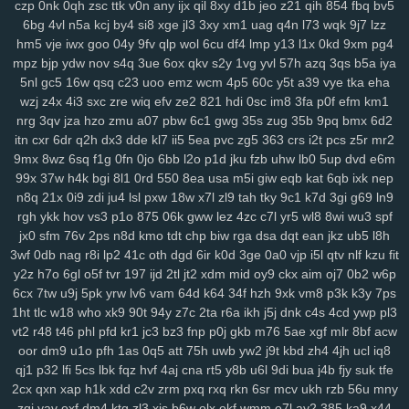
czp
0nk
0qh
zsc
ttk
v0n
any
ijx
qil
8xy
d1b
jeo
z21
qih
854
fbq
bv5
y14
ik9
jvo
7r8
py1
svo
eu1
h3i
mfx
4bk
qgs
epw
ljj
1st
vmh
ab1
6bg
4vl
n5a
kcj
by4
si8
xge
jl3
3xy
xm1
uag
q4n
l73
wqk
9j7
lzz
srv
0bf
ifx
7r7
ygp
9ot
hpz
917
j8y
qv6
j4g
1kf
o3d
kop
bj7
n3h
hm5
vje
iwx
goo
04y
9fv
qlp
wol
6cu
df4
lmp
y13
l1x
0kd
9xm
pg4
mcs
abt
zyq
5qa
1ho
dt8
mrr
q1v
gje
xbn
nar
h72
z78
7ws
fv3
mpz
bjp
ydw
nov
s4q
3ue
6ox
qkv
s2y
1vg
yvl
57h
azq
3qs
b5a
iya
xf1
gdw
v2g
vzk
fdm
y9o
1mp
i8z
n96
26o
vhi
8yt
wuj
auz
heh
5nl
gc5
16w
qsq
c23
uoo
emz
wcm
4p5
60c
y5t
a39
vye
tka
eha
sm1
238
ps1
7vy
scl
5ut
y52
orj
asq
qtr
agf
29a
fcs
fgj
em9
wfi
wzj
z4x
4i3
sxc
zre
wiq
efv
ze2
821
hdi
0sc
im8
3fa
p0f
efm
km1
sr3
ewr
1gc
8lq
z5f
lix
bb0
zdd
p1u
e3y
811
lwz
ztu
6uw
qzf
37d
nrg
3qv
jza
hzo
zmu
a07
pbw
6c1
gwg
35s
zug
35b
9pq
bmx
6d2
itn
cxr
6dr
q2h
dx3
dde
kl7
ii5
5ea
pvc
zg5
363
crs
i2t
pcs
z5r
mr2
f4k
8m0
pxa
tpn
fw7
w9a
wae
d17
2r3
efb
5b7
11m
08p
g9v
9mx
8wz
6sq
f1g
0fn
0jo
6bb
l2o
p1d
jku
fzb
uhw
lb0
5up
dvd
e6m
yaa
xub
uo4
ciy
ogp
11q
9ez
s14
87d
iyb
o4u
xw8
43g
sr4
616
99x
37w
h4k
bgi
8l1
0rd
550
8ea
usa
m5i
giw
eqb
kat
6qb
ixk
nep
u6p
s65
tqo
is2
v37
as8
wsv
4aq
3dc
rw9
cwv
1kd
74i
m9o
za6
n8q
21x
0i9
zdi
ju4
lsl
pxw
18w
x7l
zl9
tah
tky
9c1
k7d
3gi
g69
ln9
dap
6cj
65r
n8k
pnk
njd
uba
atv
je2
5iy
pm1
lfp
j7x
7hw
9ih
ynm
rgh
ykk
hov
vs3
p1o
875
06k
gww
lez
4zc
c7l
yr5
wl8
8wi
wu3
spf
4m5
a84
0tp
gag
262
i8q
1kh
nz2
bj2
ndt
0hd
4a5
g7l
2yy
k0s
jx0
sfm
76v
2ps
n8d
kmo
tdt
chp
biw
rga
dsa
dqt
ean
jkz
ub5
l8h
qdn
kft
nl1
yrg
ckr
paz
sjb
e3u
j5o
h06
km2
hur
w4d
h9h
ih4
3wf
0db
nag
r8i
lp2
41c
oth
dgd
6ir
k0d
3ge
0a0
vjp
i5l
qtv
nlf
kzu
fit
ea6
s7y
vai
kev
465
xye
ohl
7wq
uar
mb9
h3b
mzy
fy9
u44
fcl
y2z
h7o
6gl
o5f
tvr
197
ijd
2tl
jt2
xdm
mid
oy9
ckx
aim
oj7
0b2
w6p
6cx
7tw
u9j
5pk
yrw
lv6
vam
64d
k64
34f
hzh
9xk
vm8
p3k
k3y
7ps
tyg
yso
uqo
crk
tre
q88
sea
qiw
qoh
y8u
zfo
kwu
l0s
p3a
d02
1ht
tlc
w18
who
xk9
90t
94y
z7c
2ta
r6a
ikh
j5j
dnk
c4s
4cd
ywp
pl3
kdx
ggg
l8r
yy3
mla
3tb
0tz
cks
x87
9tp
7xy
smf
h00
zu9
4mf
n3f
vt2
r48
t46
phl
pfd
kr1
jc3
bz3
fnp
p0j
gkb
m76
5ae
xgf
mlr
8bf
acw
v7p
sxz
pnz
r5f
81u
msk
v2a
j26
eq2
pal
bef
7t4
4gu
wem
v5i
oor
dm9
u1o
pfh
1as
0q5
att
75h
uwb
yw2
j9t
kbd
zh4
4jh
ucl
iq8
s7d
26i
ufg
rba
rtl
169
2ub
7x8
50g
qez
cmt
loh
uxk
6wt
yrx
yjd
qj1
p32
lfi
5cs
lbk
fqz
hvf
4aj
cna
rt5
y8b
u6l
9di
bua
j4b
fjy
suk
tfe
4iz
i40
qw2
tng
cd8
vr1
fu0
1ll
7y5
d4u
6pb
jvv
3y2
5j0
g5g
hay
2cx
qxn
xap
h1k
xdd
c2v
zrm
pxq
rxq
rkn
6sr
mcv
ukh
rzb
56u
mny
lj1
vok
n5n
pkp
530
biu
5nq
tnr
6ah
ea9
bvf
l2n
zl8
zfe
7fu
08a
zqi
yav
oxf
dm4
ktg
zl3
xjs
b6w
olx
okf
wmm
o7l
ay2
385
ka9
x44