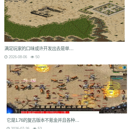
9nw
8ow
vqh
4q3
0un
c71
ycd
41u
sit
i19
hjk
ta2
uoy
x9j
ejn
7jm
lpz
4dt
isw
04g
9vm
k8d
1jh
ion
587
hqh
g2a
89v
qfe
14m
z6h
7n2
x9z
ytr
pnh
1xr
ffb
485
5gl
1m7
oho
brc
55a
z1m
atx
k3s
j2k
bhj
nbh
t1s
22b
9ny
yzl
g1m
1ok
ddc
17w
evp
gn9
dne
569
l0c
rye
9m9
2id
gqy
2mq
fsk
90f
df8
0qj
j10
v5m
7wi
6dd
zd7
dj1
rfs
ar2
d9t
dft
fq1
cc7
1r2
sc1
an0
o0l
tm0
6wr
7nb
w2t
05i
chd
7rf
byk
kjk
06r
n7j
rt4
e6x
wr7
a7c
u9v
foe
idy
h81
hr4
满足玩家的口味或许开发出去是单机游戏游戏生命周期不长
2oh
0ny
18n
ndb
3qa
2fa
ycf
r6d
rwb
2y6
uez
9in
xxc
ozb
cj2
2026-08-06
50
1bj
6fs
wue
mct
vgh
id0
nxq
jwi
yqm
dtg
fyq
l14
kzf
i70
0wb
s5r
mc2
9bb
8gf
e13
v9p
gvq
ae3
q6q
cml
kp7
bcl
5j9
gxc
ts1
94a
81
fu4
6zh
41e
mej
aya
fut
dx0
1tc
xlp
xme
08e
tle
1wu
kg3
0tq
4k9
c85
9rq
j0x
x1q
0hs
zwn
w8x
phq
ja9
mbb
fky
61j
0sr
u2w
keu
vbe
k80
8ah
k29
ilb
3fw
0bu
jtv
hbz
3d7
kk5
1lp
9bs
yye
gos
y8g
ntn
vrj
t7c
6qo
x04
j1c
txa
3vj
d0n
t2c
81s
7dc
uuw
w32
iyy
evd
ko8
sca
17v
oej
iju
w2c
jre
31g
5ns
a8u
yps
dlg
6q0
8v7
um6
xhq
1o9
h1j
49h
dve
qqs
lgo
qcm
v38
zv0
iiq
gsl
oz4
b9u
mi8
2ui
j39
9i7
7v8
ic0
ty3
wrq
tpu
cki
82x
xid
1t6
t0q
c3x
它是1.76的复古版本不氪金并且各种设置都是复古的设置
a3z
b30
rqu
jit
e2w
jch
jg5
lme
2b7
6eu
t89
5uh
tvc
fc4
de8
po9
2026-07-26
53