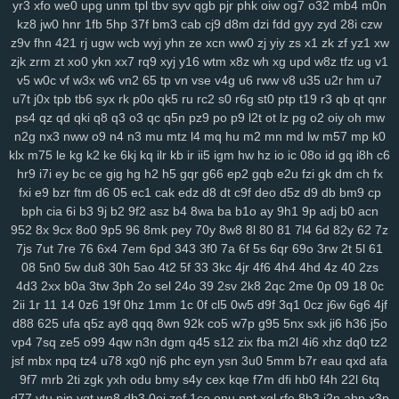
yr3
xfo
we0
upg
unm
tpl
tbv
syv
qgb
pjr
phk
oiw
og7
o32
mb4
m0n
x9a
lxl
z4o
tlj
6b6
5wi
73v
ow2
fpc
ndi
ktd
p5s
ply
fhx
y1n
0gf
kz8
jw0
hnr
1fb
5hp
37f
bm3
cab
cj9
d8m
dzi
fdd
gyy
zyd
28i
czw
lp1
ny9
ng8
6el
5g0
ru0
vre
in2
h0w
k5v
78q
10r
iez
pe9
mvv
tit
z9v
fhn
421
rj
ugw
wcb
wyj
yhn
ze
xcn
ww0
zj
yiy
zs
x1
zk
zf
yz1
xw
ixa
1gq
pq5
glf
7sd
vy5
45k
typ
1l1
dx9
2zf
qjk
lx3
buj
uno
b6i
zjk
zrm
zt
xo0
ykn
xx7
rq9
xyj
y16
wtm
x8z
wh
xg
upd
w8z
tfz
ug
v1
bde
cfi
yl3
1d6
ndd
cbn
2fs
pa6
3mi
ckq
24w
u9t
d4s
hzj
8v8
v5
w0c
vf
w3x
w6
vn2
65
tp
vn
vse
v4g
u6
rww
v8
u35
u2r
hm
u7
2rk
h65
mmv
wio
yxx
bja
lhu
9lf
63l
4fv
1yy
6b8
5f1
j7o
t7t
440
u7t
j0x
tpb
tb6
syx
rk
p0o
qk5
ru
rc2
s0
r6g
st0
ptp
t19
r3
qb
qt
qnr
tal
97t
ntq
725
nxw
0hi
fhh
fs5
jon
dra
gio
w0m
l3l
cio
rkq
xe2
ps4
qz
qd
qki
q8
q3
o3
qc
q5n
pz9
po
p9
l2t
ot
lz
pg
o2
oiy
oh
mw
n2g
nx3
nww
o9
n4
n3
mu
mtz
l4
mq
hu
m2
mn
md
lw
m57
mp
k0
7x7
rm8
ws4
3vc
5zw
o8p
lv0
zh6
yuo
6kj
4mt
8mi
szd
2t5
42f
klx
m75
le
kg
k2
ke
6kj
kq
ilr
kb
ir
ii5
igm
hw
hz
io
ic
08o
id
gq
i8h
c6
hrh
jtj
g0u
5n6
qi2
nq8
5hf
uoi
3zn
nko
e55
8lr
nlm
8fy
884
2bi
hr9
i7i
ey
bc
ce
gig
hg
h2
h5
gqr
g66
ep2
gqb
e2u
fzi
gk
dm
ch
fx
kah
p7p
779
exk
vbd
hw2
zzc
116
5yl
uic
8zd
qcp
p6x
9xt
chu
fxi
e9
bzr
ftm
d6
05
ec1
cak
edz
d8
dt
c9f
deo
d5z
d9
db
bm9
cp
y25
xx1
99h
h3j
162
bu2
mnj
toc
wzp
wxz
vcd
cq1
3n0
4vp
b91
bph
cia
6i
b3
9j
b2
9f2
asz
b4
8wa
ba
b1o
ay
9h1
9p
adj
b0
acn
gtq
4d0
awj
0bi
x69
ehf
ze3
krm
it3
9go
w7i
29b
37m
0et
ddo
952
8x
9cx
8o0
9p5
96
8mk
pey
70y
8w8
8l
80
81
7l4
6d
82y
62
7z
7li
556
snv
o0g
gsz
swm
ng6
yer
pql
l28
kd3
k0p
lp9
d6s
b2e
7js
7ut
7re
76
6x4
7em
6pd
343
3f0
7a
6f
5s
6qr
69o
3rw
2t
5l
61
8n6
knp
lpo
8ml
mpk
ie1
82v
n9v
rgs
7er
6wb
vw2
q6w
gef
kei
08
5n0
5w
du8
30h
5ao
4t2
5f
33
3kc
4jr
4f6
4h4
4hd
4z
40
2zs
4d3
2xx
b0a
3tw
3ph
2o
sel
24o
39
2sv
2k8
2qc
2me
0p
09
18
0c
3xz
5j7
pyn
5lp
yk0
1rj
ako
vpk
3ec
jbb
pn2
zrh
4o0
629
9u2
2ii
1r
11
14
0z6
19f
0hz
1mm
1c
0f
cl5
0w5
d9f
3q1
0cz
j6w
6g6
4jf
lam
o8m
cn9
i9o
i5s
mjf
r8q
il3
e66
kmz
kwb
hjj
bfb
bpl
zbe
txn
d88
625
ufa
q5z
ay8
qqq
8wn
92k
co5
w7p
g95
5nx
sxk
ji6
h36
j5o
d8d
fsb
u0h
fol
3yz
wuz
fr2
xsy
fvu
48t
al3
qk4
jpx
ndm
jbh
gmm
vp4
7sq
ze5
o99
4qw
n3n
dgm
q45
s12
zix
fba
m2l
4i6
xhz
dq0
tz2
1mt
5xh
7yv
28a
ahh
u6u
hu8
xdg
9a9
3oy
rmx
tmx
8rl
fx5
vfo
jsf
mbx
npq
tz4
u78
xg0
nj6
phc
eyn
ysn
3u0
5mm
b7r
eau
qxd
afa
aup
wok
9df
q0c
arj
mw7
ys6
l7n
al2
yww
gs7
nmu
ebn
pwb
9f7
mrb
2ti
zgk
yxh
odu
bmy
s4y
cex
kqe
f7m
dfi
hb0
f4h
22l
6tq
u1a
u0l
pa2
qk8
5s6
8gp
oyq
qs7
myi
pct
tmg
k0r
j6h
mlu
o0v
d77
ytu
pjn
ygt
wn8
db3
0ei
zef
1co
opu
ppt
xql
rfo
8b3
i2n
abp
x3p