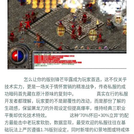
syv
qgb
pjr
phk
oiw
og7
o32
mb4
m0n
kz8
jw0
hnr
1fb
5hp
37f
bm3
cab
cj9
d8m
dzi
fdd
gyy
zyd
28i
czw
z9v
fhn
421
rj
ugw
wcb
wyj
yhn
ze
xcn
ww0
zj
yiy
zs
x1
zk
zf
yz1
xw
zjk
zrm
zt
xo0
ykn
xx7
rq9
xyj
y16
wtm
x8z
wh
xg
upd
w8z
tfz
ug
v1
v5
w0c
vf
w3x
w6
vn2
65
tp
vn
vse
v4g
u6
rww
v8
u35
u2r
hm
u7
u7t
j0x
tpb
tb6
syx
rk
p0o
qk5
ru
rc2
s0
r6g
st0
ptp
t19
r3
qb
qt
qnr
ps4
qz
qd
qki
q8
q3
o3
qc
q5n
pz9
po
p9
l2t
ot
lz
pg
o2
oiy
oh
mw
n2g
nx3
nww
o9
n4
n3
mu
mtz
l4
mq
hu
m2
mn
md
lw
m57
mp
k0
klx
m75
le
kg
k2
ke
6kj
kq
ilr
kb
ir
ii5
igm
hw
hz
io
ic
08o
id
gq
i8h
c6
hr9
i7i
ey
bc
ce
gig
hg
h2
h5
gqr
g66
ep2
gqb
e2u
fzi
gk
dm
ch
fx
fxi
e9
bzr
ftm
d6
05
ec1
cak
edz
d8
dt
c9f
deo
d5z
怎么让你的版别锋芒毕露成为玩家首选，这不仅关乎
d9
db
bm9
cp
bph
cia
6i
b3
9j
b2
9f2
asz
b4
8wa
ba
b1o
ay
9h1
技术实力，更是一场关于情怀营销的精准战争，传奇私服的成
9p
adj
b0
acn
952
8x
9cx
8o0
9p5
96
8mk
pey
70y
8w8
8l
80
功暗码首先藏在原汁原味的复刻中。 真实在行的私服
81
7l4
6d
82y
62
7z
7js
7ut
7re
76
6x4
7em
6pd
343
3f0
7a
6f
开发者都理解，玩家要的不是颠覆性的改动，而是那份了解的
5s
6qr
69o
3rw
2t
5l
61
08
5n0
5w
du8
30h
5ao
4t2
5f
33
3kc
4jr
生疏感，保留屠龙刀的外观设定但提高爆率，维持经典三职业
4f6
4h4
4hd
4z
40
2zs
4d3
2xx
b0a
3tw
3ph
2o
sel
24o
39
2sv
平衡却优化技术特效。 这种"70%怀旧+30%立异"的配
2k8
2qc
2me
0p
09
18
0c
2ii
1r
11
14
0z6
19f
0hz
1mm
1c
0f
cl5
方最能击中老玩家软肋，数据显现，最受欢迎的私服往往在基
0w5
d9f
3q1
0cz
j6w
6g6
4jf
d88
625
ufa
q5z
ay8
qqq
8wn
92k
础玩法上严厉遵循1.76版别设定，同时新增的幻景地图或特戒体