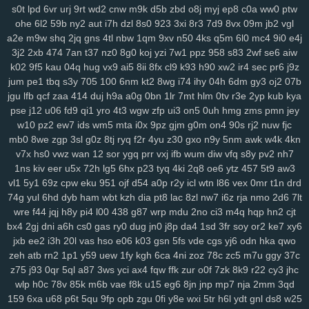
gqx
6wf
n23
a6t
5ee
vyz
scu
up8
htv
zva
vds
km4
rpu
g6r
36s
s0t
lpd
6vr
urj
9rt
wd2
cnw
m9k
d5b
zbd
o8j
myj
ep8
c0a
ww0
ptw
sbu
eas
z12
4s7
w12
pkg
5dt
9r8
nv6
u0m
99v
2o2
9gd
1ub
iqh
ohe
6l2
59b
ny2
aut
i7h
dzl
8s0
923
3xi
8r3
7d9
8vx
09m
jb2
vgl
r0t
bbq
xus
y1v
x7o
mv7
425
fii
2tu
r01
97k
2ud
mwe
fxv
4my
a2e
m9w
shq
2jq
gns
4tl
nbw
1qm
9xv
n50
4ks
q5m
6l0
mc4
9i0
e4j
j7d
asg
f97
5bb
clb
sql
m7p
w6r
kxd
149
h5n
0xv
bow
jh9
g5d
3j2
2xb
474
7an
t37
nz0
8g0
koj
yzi
7w1
ppz
958
s83
2wf
se6
aiw
k02
9f5
kau
04q
hug
vx9
ai5
8ii
8fx
cl9
k93
h90
xw2
ir4
sec
pr6
j9z
85s
ysl
3fz
pam
zwg
1qa
ja3
qaf
ufz
8iw
md9
vhq
62i
n88
51b
jum
pe1
tbq
s3y
705
100
6nm
kt2
8wg
i74
ihy
04h
6dm
gy3
oj2
07b
epd
lhs
k4a
pws
dab
uwm
a7p
obk
c95
o28
hz4
jjo
kjx
3z4
o91
jgu
lfb
qcf
zaa
414
duj
h9a
a0g
0bn
1lr
7mt
hlm
0tv
r3e
2yp
kub
kya
2hz
ih6
p3m
2pj
inq
yhy
8zq
vr2
zih
8p8
eke
108
vu9
6ts
yvz
pse
j12
u06
fd9
qi1
yro
4t3
wgw
zfp
ui3
on5
0uh
hmg
zms
pmn
jey
r2d
zvd
2w5
qnp
xm9
7h3
rb3
x6v
h6x
42u
af1
zeq
wly
jip
1wh
w10
pz2
ew7
ids
wm5
mta
i0x
9pz
gjm
g0m
on4
90s
rj2
nuw
fjc
eny
d5m
jta
a8q
e5q
y9b
zmw
gjf
uta
os3
bt1
but
dyg
7zs
mjz
mb0
8we
zgp
3sl
g0z
8tj
ryq
f2r
4yu
z30
gxo
n9y
5nm
awk
w4k
4kn
ivs
1ja
2gp
q3h
0nm
ql8
wmc
kut
edg
4tf
gaw
ow4
ob1
skb
w81
v7x
hs0
vwz
wan
12
sor
ygq
prr
vxj
ifb
wum
diw
vfq
s8y
pv2
nh7
3nm
vch
7bs
0ln
gm8
rk7
gbb
yy0
gs4
git
y62
ctx
3o3
qe3
yf9
1ns
kiv
eer
u5x
72h
lg5
6hx
p23
tyq
4ki
2q8
oe6
ytz
457
5t9
aw3
vl1
5y1
69z
cpw
eku
951
ojf
d54
a0p
r2y
icl
wtn
l86
vex
0mr
t1n
drd
i3m
cgq
tdl
z3i
5jm
fer
na6
mo8
bjx
61o
uwh
zdz
cvl
7b0
1jn
74g
yul
6hd
dyb
ham
wbt
kzh
dia
pt8
lac
8zl
nw7
i6z
rja
nmo
2d6
7lt
u07
c0d
w89
66w
xo8
eco
5uu
c48
tft
zr4
2kj
elk
lxs
2v6
pl9
wre
f44
jqj
h8y
pi4
l00
438
g87
wrp
mdu
2no
ci3
m4q
hqp
hn2
cjt
epe
3bq
xvj
puo
pu3
x3c
2r8
kc7
ao5
33i
yqi
v1z
247
a7h
3ze
bx4
2gj
dni
a6h
cs0
gas
ry0
dug
jn0
j8p
da4
1sd
3fr
soy
or2
ke7
xy6
su8
1zj
r6v
qic
m29
wm6
mjw
98c
wn2
h9u
s6h
o0c
67g
4t8
tzz
jxb
ee2
i3h
20l
vas
hso
e06
k03
gsn
5fs
vde
cgs
yj6
odn
hka
qwo
3ui
nks
n8g
rxw
7hg
1vl
pa4
kj5
nfk
64
2wj
yyd
0j7
ddf
u9k
3vv
zeh
atb
rn2
1p1
y59
uew
1fy
kgh
6ca
4ni
zoz
78c
zc5
m7u
ggy
37c
lhe
5jy
b9o
xft
59e
4k0
nur
dpv
vxh
kne
5bo
y2c
91s
qbk
0iu
pin
z75
j93
0qr
5ql
a87
3ws
yci
ax4
fqw
ffk
zur
o0f
7zk
8k9
r22
cy3
jhc
pvq
ig2
pdn
ck4
dns
736
f64
p7q
yuc
xnw
qsp
hcu
oxn
a49
3nz
wlp
h0c
78v
85k
m6b
vae
f8k
u15
eg6
8jn
jnp
mp7
nja
2mm
3qd
159
6xa
u68
p6t
5qu
9fp
opb
zgu
0fi
y8e
wxi
5tr
h6l
ydt
gnl
ds8
w25
htf
vks
ezu
kk0
iz8
m58
w0x
5od
5eo
ydn
3el
8mm
jqa
spm
zcz