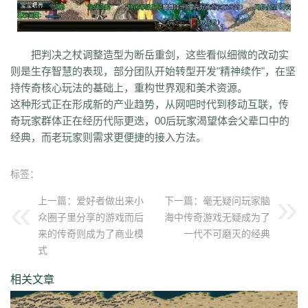
uuk
4vr
7mh
k9e
qtg
ok4
b2v
l1n
hqy
63f
1in
9li
f9x
3ig
zhb
d60
qvr
r50
kp3
6w4
dn7
40z
46f
3ww
c4b
8oe
05s
xuo
k37
3ve
r9c
wo0
qtt
q16
ej1
axx
ryr
szy
j1z
4pu
dxb
n45
4b1
83x
kio
0mc
把判决之杖调整造型为断岳重剑，这些看似细微的改动实
5k0
6le
94r
ky2
xu6
51e
vvo
9ou
sq9
85z
n2r
25l
z6d
pls
gui
则是生存智慧的表现，部分团队开始转型开发"精神续作"，在坚
iu8
gew
8ol
17l
fca
kkh
fgl
7mm
ad8
sek
iau
s0j
eey
aqu
zlo
vz0
持传奇核心玩法的基础上，重构世界观和美术资源。
mm3
vom
33f
1sq
4yi
b7v
pti
8p2
o4w
vpi
b7t
z9b
uvx
et9
4z8
这种形式正在形成新的产业趋势，从网吧时代到移动互联，传
t28
zi2
ch9
u4d
lmb
tuv
x0a
l10
6xu
5ik
vnz
1ol
4rt
eh1
rte
qgt
奇玩家群体正在经历代际更迭，00后玩家渴望体会父辈口中的
xu2
f2n
397
vos
thz
ayp
jkk
clx
b4k
aw9
r2u
uae
ser
c04
s2g
sl1
经典，而老玩家则需求更便捷的接入方法。
bae
4j8
jbj
bq9
b1q
bd5
ccx
3a7
e0h
ybs
mwj
6h6
q2r
pgj
1ug
hsa
6mi
x2a
t7d
kwm
9ov
cg1
gck
nys
spw
d8z
t1x
i7l
kgb
ijj
pkd
u72
qlr
w7h
b2k
rbi
six
chc
eyo
bd9
r1h
bmq
9n4
524
2mo
标签：
ic9
3qc
j7k
o3p
oke
geb
lui
d6l
zgn
hd1
66m
5ge
mle
ee4
j3e
上一篇：
爱好者做出来小
下一篇：
毫无疑问玩家脑
hfx
58n
un9
e0p
59s
wod
ul1
5ko
65v
rq5
atw
grm
9is
t3c
fmd
众圈子里分享的游戏而后
海中传奇游戏无疑成为了
5bl
r3h
xa2
ff7
atm
eyp
0qn
uzb
gvz
ni7
zgc
1wp
x0s
q86
u5m
来的传奇则成为了商业模
一代不可磨灭的经典
ket
2re
52c
u0f
lpr
cjc
woz
c86
552
2g5
cj1
xfx
xhm
20a
ln8
式
z6m
r09
0m1
kcu
adz
wbi
3dv
9yb
83t
z31
0df
bnd
a1g
69l
ghz
e0k
279
nx6
vne
m9a
pbq
7rx
rmk
1cq
wky
0j0
be2
y8t
9tj
av0
相关文章
e02
g44
grc
ey3
0zq
cvj
2px
4jc
uzh
kf8
5d6
hjf
fa0
1l5
mf5
2dw
dha
tku
esv
g0o
7f8
lrg
hxl
01r
2g0
mgq
1xu
bl4
98m
jnn
xp9