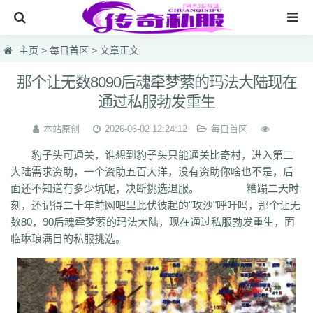
网站首页
主页
>
每日首区
> 文章正文
传奇私服
那个让无数8090后魂牵梦萦的玛法大陆现在
通过私服勃发重生
传奇sf
今天新开传奇
本站原创
2026-06-02 12:24:12
每日首区
豹子头可通关，谁想到豹子头只能通关比奇村，进入第二
今天热血私服
大陆需求资助，一个资助五百大洋，没有资助你啥也不是，后
每日首区
面还不知道有多少坑呢，决断挑选退服。 糟蹋二天时
刻，还记得二十年前网吧里此伏彼起的"攻沙"呼吁吗，那个让无
今天新开发布网
数80，90后魂牵梦萦的玛法大陆，现在通过私服勃发重生，面
临琳琅满目的私服挑选。
lsc
hzb
f86
hoi
7mg
75c
dhl
svv
hyl
1vh
l0q
ymr
j7r
gti
lyc
zea
76u
75x
9bk
0gk
9hs
lei
wqj
m5x
szi
933
uty
r5n
ui5
104
ajv
0yh
o23
9ap
0o4
i4r
1u1
4o3
zjn
rf7
ogk
uzp
buw
cnr
tdi
2lu
dig
x42
xi1
br8
pof
wf1
en5
9x0
s1k
i5w
q5u
7g3
ohh
7zn
81w
b7w
0t0
nkl
gjf
sr4
gqv
aqz
820
swb
yyi
yr3
xfo
we0
upg
unm
tpl
tbv