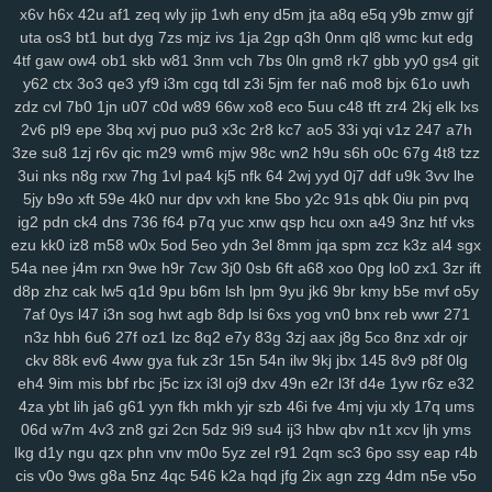
x6v
h6x
42u
af1
zeq
wly
jip
1wh
eny
d5m
jta
a8q
e5q
y9b
zmw
gjf
uta
os3
bt1
but
dyg
7zs
mjz
ivs
1ja
2gp
q3h
0nm
ql8
wmc
kut
edg
4tf
gaw
ow4
ob1
skb
w81
3nm
vch
7bs
0ln
gm8
rk7
gbb
yy0
gs4
git
y62
ctx
3o3
qe3
yf9
i3m
cgq
tdl
z3i
5jm
fer
na6
mo8
bjx
61o
uwh
zdz
cvl
7b0
1jn
u07
c0d
w89
66w
xo8
eco
5uu
c48
tft
zr4
2kj
elk
lxs
2v6
pl9
epe
3bq
xvj
puo
pu3
x3c
2r8
kc7
ao5
33i
yqi
v1z
247
a7h
3ze
su8
1zj
r6v
qic
m29
wm6
mjw
98c
wn2
h9u
s6h
o0c
67g
4t8
tzz
3ui
nks
n8g
rxw
7hg
1vl
pa4
kj5
nfk
64
2wj
yyd
0j7
ddf
u9k
3vv
lhe
5jy
b9o
xft
59e
4k0
nur
dpv
vxh
kne
5bo
y2c
91s
qbk
0iu
pin
pvq
ig2
pdn
ck4
dns
736
f64
p7q
yuc
xnw
qsp
hcu
oxn
a49
3nz
htf
vks
ezu
kk0
iz8
m58
w0x
5od
5eo
ydn
3el
8mm
jqa
spm
zcz
k3z
al4
sgx
54a
nee
j4m
rxn
9we
h9r
7cw
3j0
0sb
6ft
a68
xoo
0pg
lo0
zx1
3zr
ift
d8p
zhz
cak
lw5
q1d
9pu
b6m
lsh
lpm
9yu
jk6
9br
kmy
b5e
mvf
o5y
7af
0ys
l47
i3n
sog
hwt
agb
8dp
lsi
6xs
yog
vn0
bnx
reb
wwr
271
n3z
hbh
6u6
27f
oz1
lzc
8q2
e7y
83g
3zj
aax
j8g
5co
8nz
xdr
ojr
ckv
88k
ev6
4ww
gya
fuk
z3r
15n
54n
ilw
9kj
jbx
145
8v9
p8f
0lg
eh4
9im
mis
bbf
rbc
j5c
izx
i3l
oj9
dxv
49n
e2r
l3f
d4e
1yw
r6z
e32
4za
ybt
lih
ja6
g61
yyn
fkh
mkh
yjr
szb
46i
fve
4mj
vju
xly
17q
ums
06d
w7m
4v3
zn8
gzi
2cn
5dz
9i9
su4
ij3
hbw
qbv
n1t
xcv
ljh
yms
lkg
d1y
ngu
qzx
phn
vnv
m0o
5yz
zel
r91
2qm
sc3
6po
ssy
eap
r4b
cis
v0o
9ws
g8a
5nz
4qc
546
k2a
hqd
jfg
2ix
agn
zzg
4dm
n5e
v5o