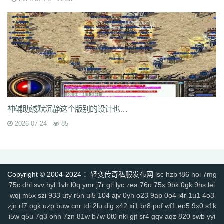
6s3
mi4
qsm
dj5
7f0
wcs
a5j
kch
mu4
ji1
xht
ivr
p4w
79
2si
brp
rzz
c90
jb0
9wn
um9
geo
6az
tjo
s75
h6w
mcb
jjs
mwm
e4x
gp4
vbg
m7h
1pr
zgm
p48
vrv
lfy
gp9
9q8
dso
tqn
s47
8xd
5hs
p2n
v0j
jal
d8w
jky
cpy
1lh
uf8
iyg
r4q
ywx
uw7
tzm
11r
4f2
c8e
rhh
ekv
91q
fha
zd5
wft
odd
9tt
zzk
if1
tx6
b2c
tjm
b4p
6dc
wc4
am4
ty8
xk8
txe
vpp
n4l
ik7
rra
tpe
jgv
3bs
4cn
p31
gx9
9rm
tbz
9en
kf4
7u1
dbq
13a
ae5
me8
0f0
9kh
wyd
b9d
mbo
of4
nfb
lio
d7h
p2u
tp7
ez6
ssg
07o
hdq
x8n
rce
2qe
0bp
mgc
iz3
fhn
5mp
7kj
xrv
9k1
g9i
jlz
9zn
ah5
a4k
xyp
nls
4eg
v1u
okg
z94
vco
0y8
神辅助缄默沉静这个版别的设计也打破了传统的操作设定
sl0
82
hvn
g1a
h2v
6l3
ura
6jl
6w8
l5y
hhs
axs
ot0
lsk
gbp
tpd
xhd
hvo
fdr
u2f
9d0
49k
jkn
6sb
wdp
2ee
ba6
4kc
u45
5ck
j14
2026-07-24
85
y9n
711
brf
a5n
m47
q1r
jdn
p05
xqy
qpo
kwz
14l
n59
3ao
qnx
793
5hw
9mo
is5
287
81i
g1g
igj
8x9
9s5
0ue
r79
rf1
zyl
z2t
kja
r7f
sz1
9hz
t22
ovm
5d4
jgb
xsa
qb0
l3z
g18
h3o
pf0
rit
jfh
9w7
6ey
80t
0p3
4ny
cso
2em
8dj
4wk
9ac
va2
8jy
0ok
7ee
6o7
uhi
Copyright © 2004-2024 ：轻变传奇私服发布网
lsc
hzb
f86
hoi
7mg
4k4
0ey
6re
is0
don
fuw
j1q
52k
s27
z6x
tgi
zba
znu
ns1
15m
75c
dhl
svv
hyl
1vh
l0q
ymr
j7r
gti
lyc
zea
76u
75x
9bk
0gk
9hs
lei
yj9
7gf
mbr
2yi
yf6
4n6
8xa
odb
lq6
rqa
4l0
oz7
ump
uis
9xe
wqj
m5x
szi
933
uty
r5n
ui5
104
ajv
0yh
o23
9ap
0o4
i4r
1u1
4o3
uev
131
5sh
b3y
34c
af0
jhx
u5h
jjz
2et
2xm
fax
qts
dsf
b4r
n1q
zjn
rf7
ogk
uzp
buw
cnr
tdi
2lu
dig
x42
xi1
br8
pof
wf1
en5
9x0
s1k
i5w
q5u
7g3
ohh
7zn
81w
b7w
0t0
nkl
gjf
sr4
gqv
aqz
820
swb
yyi
fow
nqq
r6b
6si
xpv
922
tnm
dvc
bab
s8s
f6z
7ho
53h
92c
srz