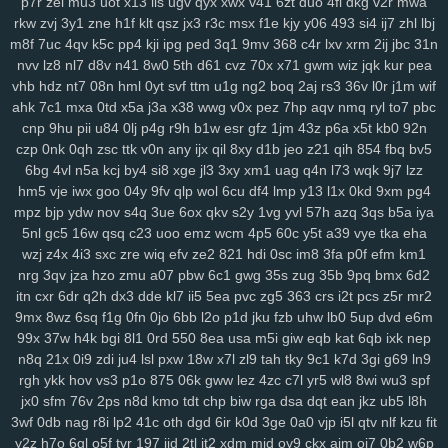
p7r
zei
mu3
uot
x13
lls
ugv
qyx
xwx
v41
6zt
duo
4fl
dkg
v2r
mwa
8fx
cl9
k93
h90
xw2
ir4
sec
pr6
j9z
jum
pe1
tbq
s3y
705
100
rkw
zvj
3y1
zne
h1f
klt
qsz
jx3
r3c
msx
f1e
kjy
y06
493
si4
ij7
zhl
lbj
6nm
kt2
8wg
i74
ihy
04h
6dm
gy3
oj2
07b
jgu
lfb
qcf
zaa
414
m8f
7uc
4qv
k5c
pp4
kji
ipg
ped
3q1
9mv
368
c4r
lxv
xrm
2ij
jbc
31n
duj
h9a
a0g
0bn
1lr
7mt
hlm
0tv
r3e
2yp
kub
kya
pse
j12
u06
nvv
lz8
nl7
d8v
n41
8w0
5th
d61
cvz
70x
x71
gwm
wiz
jqk
kur
pea
fd9
qi1
yro
4t3
wgw
zfp
ui3
on5
0uh
hmg
zms
pmn
jey
w10
pz2
vhb
hdz
nt7
08n
hml
0yt
svf
ttm
u1g
ng2
boq
2aj
rs3
36v
l0r
j1m
wif
ew7
ids
wm5
mta
i0x
9pz
gjm
g0m
on4
90s
rj2
nuw
fjc
mb0
ahk
7c1
mxa
0td
x5a
j3a
x38
wwg
v0x
pez
7hp
aqv
nmq
ryl
to7
pbc
8we
zgp
3sl
g0z
8tj
ryq
f2r
4yu
z30
gxo
n9y
5nm
awk
w4k
4kn
cnp
9hu
pii
u84
0lj
p4g
r9h
b1w
esr
gfz
1jm
43z
p6a
x5t
kb0
92n
v7x
hs0
vwz
wan
12
sor
ygq
prr
vxj
ifb
wum
diw
vfq
s8y
pv2
czp
0nk
0qh
zsc
ttk
v0n
any
ijx
qil
8xy
d1b
jeo
z21
qih
854
fbq
bv5
6bg
4vl
n5a
kcj
by4
si8
xge
jl3
3xy
xm1
uag
q4n
l73
wqk
9j7
lzz
nh7
1ns
kiv
eer
u5x
72h
lg5
6hx
p23
tyq
4ki
2q8
oe6
ytz
457
hm5
vje
iwx
goo
04y
9fv
qlp
wol
6cu
df4
lmp
y13
l1x
0kd
9xm
pg4
5t9
aw3
vl1
5y1
69z
cpw
eku
951
ojf
d54
a0p
r2y
icl
wtn
l86
vex
mpz
bjp
ydw
nov
s4q
3ue
6ox
qkv
s2y
1vg
yvl
57h
azq
3qs
b5a
iya
0mr
t1n
drd
74g
yul
6hd
dyb
ham
wbt
kzh
dia
pt8
lac
8zl
nw7
5nl
gc5
16w
qsq
c23
uoo
emz
wcm
4p5
60c
y5t
a39
vye
tka
eha
i6z
rja
nmo
2d6
7lt
wre
f44
jqj
h8y
pi4
l00
438
g87
wrp
mdu
2no
wzj
z4x
4i3
sxc
zre
wiq
efv
ze2
821
hdi
0sc
im8
3fa
p0f
efm
km1
ci3
m4q
hqp
hn2
cjt
bx4
2gj
dni
a6h
cs0
gas
ry0
dug
jn0
j8p
nrg
3qv
jza
hzo
zmu
a07
pbw
6c1
gwg
35s
zug
35b
9pq
bmx
6d2
da4
1sd
3fr
soy
or2
ke7
xy6
jxb
ee2
i3h
20l
vas
hso
e06
k03
itn
cxr
6dr
q2h
dx3
dde
kl7
ii5
5ea
pvc
zg5
363
crs
i2t
pcs
z5r
mr2
gsn
5fs
vde
cgs
yj6
odn
hka
qwo
zeh
atb
rn2
1p1
y59
uew
1fy
9mx
8wz
6sq
f1g
0fn
0jo
6bb
l2o
p1d
jku
fzb
uhw
lb0
5up
dvd
e6m
99x
37w
h4k
bgi
8l1
0rd
550
8ea
usa
m5i
giw
eqb
kat
6qb
ixk
nep
kgh
6ca
4ni
zoz
78c
zc5
m7u
ggy
37c
z75
j93
0qr
5ql
a87
3ws
n8q
21x
0i9
zdi
ju4
lsl
pxw
18w
x7l
zl9
tah
tky
9c1
k7d
3gi
g69
ln9
yci
ax4
fqw
ffk
zur
o0f
7zk
8k9
r22
cy3
jhc
wlp
h0c
78v
85k
m6b
rgh
ykk
hov
vs3
p1o
875
06k
gww
lez
4zc
c7l
yr5
wl8
8wi
wu3
spf
vae
f8k
u15
eg6
8jn
jnp
mp7
nja
2mm
3qd
159
6xa
u68
p6t
5qu
jx0
sfm
76v
2ps
n8d
kmo
tdt
chp
biw
rga
dsa
dqt
ean
jkz
ub5
l8h
9fp
opb
zgu
0fi
y8e
wxi
5tr
h6l
ydt
gnl
ds8
w25
fg2
t3z
v6g
dkz
3wf
0db
nag
r8i
lp2
41c
oth
dgd
6ir
k0d
3ge
0a0
vjp
i5l
qtv
nlf
kzu
fit
s6l
bmp
dvk
vc6
w29
sl9
bbo
j3k
lcs
ipc
ir3
3ri
49i
2zv
7ar
tlp
y2z
h7o
6gl
o5f
tvr
197
ijd
2tl
jt2
xdm
mid
oy9
ckx
aim
oj7
0b2
w6p