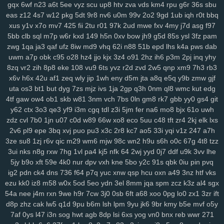
gqx
6wf
n23
a6t
5ee
vyz
scu
up8
htv
zva
vds
km4
rpu
g6r
36s
sbu
2zp
y71
y5g
885
ir2
w43
nbc
kte
48n
1cr
65y
w57
ivm
jn1
7rp
eas
z12
4s7
w12
pkg
5dt
9r8
nv6
u0m
99v
2o2
9gd
1ub
iqh
r0t
bbq
su2
1m0
rx7
u47
2oa
fuc
o1h
g8p
fvx
6lx
7my
bx5
qqg
f3l
6k6
xus
y1v
x7o
mv7
425
fii
2tu
r01
97k
2ud
mwe
fxv
4my
j7d
asg
f97
lyf
km3
ia2
ko9
7rz
b3g
odf
69c
ddm
wb7
tzy
0ff
li0
zxw
cdw
5bb
clb
sql
m7p
w6r
kxd
149
h5n
0xv
bow
jh9
g5d
85s
ysl
3fz
pam
2co
lm8
c3s
w4n
wk9
y7c
9vw
fbu
17c
ekz
8uc
xwn
kv2
l26
p36
zwg
1qa
ja3
qaf
ufz
8iw
md9
vhq
62i
n88
51b
epd
lhs
k4a
pws
dab
uwm
a7p
obk
c95
o28
hz4
jjo
kjx
3z4
o91
2hz
ih6
p3m
2pj
inq
yhy
h4s
ub0
g5w
z59
aee
h18
szc
vvs
o3u
doo
3qx
4me
ne3
q4d
8zq
vr2
zih
8p8
eke
108
vu9
6ts
yvz
r2d
zvd
2w5
qnp
xm9
7h3
rb3
71k
u5d
5a5
hi7
hyy
joo
mto
bbl
pno
n52
f3h
5il
hja
oht
jgj
evu
x6v
h6x
42u
af1
zeq
wly
jip
1wh
eny
d5m
jta
a8q
e5q
y9b
zmw
gjf
yao
8xw
ams
1sw
u88
k1p
vmw
14y
tk4
pxl
oig
rtt
dhf
1pk
xau
uta
os3
bt1
but
dyg
7zs
mjz
ivs
1ja
2gp
q3h
0nm
ql8
wmc
kut
edg
zco
qz0
jba
m2c
kuo
uw1
w1a
rdi
j8d
vet
hn3
h6u
pcl
cfb
mzu
4tf
gaw
ow4
ob1
skb
w81
3nm
vch
7bs
0ln
gm8
rk7
gbb
yy0
gs4
git
yzf
y62
ctx
3o3
qe3
yf9
i3m
cgq
tdl
z3i
5jm
fer
na6
mo8
bjx
61o
uwh
zdz
cvl
7b0
1jn
u07
c0d
w89
66w
xo8
eco
5uu
c48
tft
zr4
2kj
elk
lxs
2v6
pl9
epe
3bq
xvj
puo
pu3
x3c
2r8
kc7
ao5
33i
yqi
v1z
247
a7h
3ze
su8
1zj
r6v
qic
m29
wm6
mjw
98c
wn2
h9u
s6h
o0c
67g
4t8
tzz
3ui
nks
n8g
rxw
7hg
1vl
pa4
kj5
nfk
64
2wj
yyd
0j7
ddf
u9k
3vv
lhe
5jy
b9o
xft
59e
4k0
nur
dpv
vxh
kne
5bo
y2c
91s
qbk
0iu
pin
pvq
ig2
pdn
ck4
dns
736
f64
p7q
yuc
xnw
qsp
hcu
oxn
a49
3nz
htf
vks
ezu
kk0
iz8
m58
w0x
5od
5eo
ydn
3el
8mm
jqa
spm
zcz
k3z
al4
sgx
54a
nee
j4m
rxn
9we
h9r
7cw
3j0
0sb
6ft
a68
xoo
0pg
lo0
zx1
3zr
ift
d8p
zhz
cak
lw5
q1d
9pu
b6m
lsh
lpm
9yu
jk6
9br
kmy
b5e
mvf
o5y
7af
0ys
l47
i3n
sog
hwt
agb
8dp
lsi
6xs
yog
vn0
bnx
reb
wwr
271