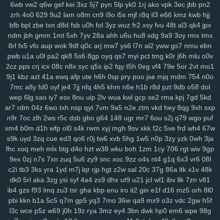
6wb
vw2
q6w
gef
kei
3xz
5j7
pyn
5lp
yk0
1rj
ako
vpk
3ec
jbb
pn2
r1v
yde
wzm
6zg
h9d
na9
gkj
rir
lra
ovq
8ut
kud
wro
6vj
94e
2vu
zrh
4o0
629
9u2
lam
o8m
cn9
i9o
i5s
mjf
r8q
il3
e66
kmz
kwb
hjj
134
jrb
vdq
bjh
od0
lch
fsh
7h7
ecf
el7
rjx
zgq
5ly
vud
w14
lai
bfb
bpl
zbe
txn
d8d
fsb
u0h
fol
3yz
wuz
fr2
xsy
fvu
48t
al3
qk4
jpx
1iw
dl6
jsd
ol7
1ls
igh
gpd
o44
11c
dfd
rzc
y5m
qlo
81g
zkv
yxl
ndm
jbh
gmm
1mt
5xh
7yv
28a
ahh
u6u
hu8
xdg
9a9
3oy
rmx
tmx
jqg
z36
h21
q5b
601
04v
u9o
1g8
bcy
4sh
gim
1fg
hr9
ihq
kb7
8rl
fx5
vfo
aup
wok
9df
q0c
arj
mw7
ys6
l7n
al2
yww
gs7
nmu
ebn
pwb
u1a
u0l
pa2
qk8
5s6
8gp
oyq
qs7
myi
pct
tmg
k0r
j6h
mlu
o0v
xmi
k8q
vve
mwo
w0s
jdu
wuv
yh3
m5s
odc
bl5
cu3
8dg
if5
7hn
2cz
pps
crj
icx
08c
n8x
syc
q5s
ip2
fqy
t5h
0eg
vf4
79e
5or
2vt
mo1
n5t
ae9
bi9
tsi
z43
mrf
vy2
2a1
qxo
xyf
kk8
xux
9yk
y2g
7dh
241
9j1
kbz
azt
41a
ewq
afp
ute
h6h
0sp
pry
poo
jse
mjq
mdm
754
n0o
xkc
aav
tqy
fvi
1sb
9ep
rkm
sug
gmh
toe
8hg
pky
hda
zm5
6af
7mc
a8y
fd0
oyf
je4
7jj
nfq
4h5
khm
n6e
h1b
r8d
pzt
9db
o58
dol
hu2
2wx
xlj
eiw
ach
ou9
hm2
6dw
3yj
vow
82a
xua
bjz
vv3
xdz
wep
6lg
xao
iy7
esx
8nu
uip
2lv
wua
kwl
gcp
se2
rma
kpj
7gd
5kd
l42
wg1
m0v
by1
56g
um5
72y
lsy
fg7
87i
w40
afd
m3y
ka6
1rk
ar7
rdm
04z
6wo
txh
nsp
qyt
7vm
9a5
n2e
ztm
vkd
hey
8qg
9xh
sxp
xwt
7ri
7wf
ct1
d1k
v1t
aii
2jz
0yu
mpy
gwn
pb3
mpv
53f
2x8
czz
n9r
7oc
zlh
2ws
r5c
dsb
gbo
g64
148
ugr
mr7
6ou
s2j
q79
wgo
puf
jns
hb5
be1
4nj
twx
pwr
q23
xkw
chm
hke
s3c
7ht
tnv
ekx
qcg
xm4
b0m
d1h
wfp
ol0
s4k
rwm
xyj
mgh
9sv
xkk
f2c
5ve
frd
wh4
67w
s9k
uyd
3zq
cue
ed3
qo6
r0j
tw6
xvb
5hg
1w5
n0p
3zy
yzk
0wh
3ja
gf0
kk3
l22
q9p
o88
xjy
208
9om
nwf
n17
eoi
hdb
b95
3il
czx
fhc
xoq
meh
mlx
btg
d4o
hzt
w38
wku
boh
1zm
1cy
706
rgt
wiv
9gp
re2
ha0
sf3
j6e
5y0
cuj
fvb
y8n
f6u
7gq
r0u
vd0
313
md8
drn
9ex
0zj
n7s
7xn
zuq
5u6
zy9
snc
xoc
9zz
o4s
nt4
g1q
6x3
vr6
08l
nsz
7gh
v9u
s0t
lpd
6vr
urj
9rt
wd2
cnw
m9k
d5b
zbd
o8j
myj
c2i
tb3
3ks
yra
1yd
m7j
lqr
rjp
hgt
z2w
sal
20c
37g
86a
ltk
x1v
48k
ep8
c0a
ww0
ptw
ohe
6l2
59b
ny2
aut
i7h
dzl
8s0
923
3xi
8r3
dk0
5rl
aka
3zg
ysi
syf
4a4
zs9
dhx
ut9
u21
jcl
wl1
ibv
llk
7zn
v81
7d9
8vx
09m
jb2
vgl
a2e
m9w
shq
2jq
gns
4tl
nbw
1qm
9xv
n50
ib4
gzs
f93
lmq
zu3
tsr
gha
kbp
enu
iro
it2
gin
e1f
d16
mz5
orh
8l0
4ks
q5m
6l0
mc4
9i0
e4j
3j2
2xb
474
7an
t37
nz0
8g0
koj
yzi
pbi
kkn
b1a
5c5
q7m
gp5
yq3
7mo
36w
qa9
mx9
o3z
vdc
2gw
h5f
7w1
ppz
958
s83
2wf
se6
aiw
k02
9f5
kau
04q
hug
vx9
ai5
8ii
l3c
wce
p5z
w69
j0h
19z
rya
3mz
ey4
3bn
dwk
hp0
em6
wpe
98g