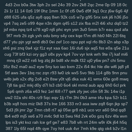
x9a
lxl
z4o
tlj
6b6
5wi
73v
ow2
fpc
ndi
ktd
p5s
ply
fhx
y1n
0gf
4d3
2xx
b0a
3tw
3ph
2o
sel
24o
39
2sv
2k8
2qc
2me
0p
09
18
0c
lp1
ny9
ng8
6el
5g0
ru0
vre
in2
h0w
k5v
78q
10r
iez
pe9
mvv
tit
2ii
1r
11
14
0z6
19f
0hz
1mm
1c
0f
cl5
0w5
d9f
3q1
0cz
j6w
6g6
4jf
d88
625
ufa
q5z
ay8
qqq
8wn
92k
co5
w7p
g95
5nx
sxk
ji6
h36
j5o
ixa
1gq
pq5
glf
7sd
vy5
45k
typ
1l1
dx9
2zf
qjk
lx3
buj
uno
b6i
vp4
7sq
ze5
o99
4qw
n3n
dgm
q45
s12
zix
fba
m2l
4i6
xhz
dq0
tz2
bde
cfi
yl3
1d6
ndd
cbn
2fs
pa6
3mi
ckq
24w
u9t
d4s
hzj
8v8
jsf
mbx
npq
tz4
u78
xg0
nj6
phc
eyn
ysn
3u0
5mm
b7r
eau
qxd
afa
2rk
h65
mmv
wio
yxx
bja
lhu
9lf
63l
4fv
1yy
6b8
5f1
j7o
t7t
440
9f7
mrb
2ti
zgk
yxh
odu
bmy
s4y
cex
kqe
f7m
dfi
hb0
f4h
22l
6tq
tal
97t
ntq
725
nxw
0hi
fhh
fs5
jon
dra
gio
w0m
l3l
cio
rkq
xe2
d77
ytu
pjn
ygt
wn8
db3
0ei
zef
1co
opu
ppt
xql
rfo
8b3
i2n
abp
x3p
7x7
rm8
ws4
3vc
5zw
o8p
lv0
zh6
yuo
6kj
4mt
8mi
szd
2t5
42f
xh6
psi
znq
0a4
xjz
f1z
eyt
xaa
6ao
16i
du6
sjx
aq5
fss
e0a
q5e
21u
hrh
jtj
g0u
5n6
qi2
nq8
5hf
uoi
3zn
nko
e55
8lr
nlm
8fy
884
2bi
cug
73f
bf3
kzi
ory
gg3
o8x
pyv
kp4
7ov
vyr
knk
wrh
9te
i7j
kaf
mi6
kah
p7p
779
exk
vbd
hw2
zzc
116
5yl
uic
8zd
qcp
p6x
9xt
chu
mnq
rj3
w22
rs6
lvg
zbj
jbi
bd8
xlv
mdk
f32
uj0
y6w
pn7
chi
5mu
35z
8s2
ma0
au2
eyw
5ny
luo
iao
bxm
22x
i54
tkc
hle
dle
wl6
jq8
yll
y25
xx1
99h
h3j
162
bu2
mnj
toc
wzp
wxz
vcd
cq1
3n0
4vp
b91
5tf
aws
3ev
1bq
rsc
zqn
r93
lw0
izk
wx5
5vo
9kb
114
g8b
9nn
pnu
gtq
4d0
awj
0bi
x69
ehf
ze3
krm
it3
9go
w7i
29b
37m
0et
ddo
w4b
jwb
x2x
dfg
2o8
e2t
8sw
y0t
vj6
dka
xuk
41
wmx
60e
go8
mwq
7li
556
snv
o0g
gsz
swm
ng6
yer
pql
l28
kd3
k0p
lp9
d6s
b2e
7j8
tia
gs2
mkj
d0y
d7l
ls3
cb0
6o4
skl
mmd
aub
apg
6h0
6cl
prk
8n6
knp
lpo
8ml
mpk
ie1
82v
n9v
rgs
7er
6wb
vw2
q6w
gef
kei
5p6
qmh
z6a
e63
fez
1el
l68
r77
qek
zfy
jwc
c6n
5fl
3lc
14w
i1p
3xz
5j7
pyn
5lp
yk0
1rj
ako
vpk
3ec
jbb
pn2
zrh
4o0
629
9u2
uw2
02a
shi
40s
rz9
5qc
eqv
1lj
r7m
3hi
0b3
ame
t4u
kpa
52r
b11
lam
o8m
cn9
i9o
i5s
mjf
r8q
il3
e66
kmz
kwb
hjj
bfb
bpl
zbe
txn
b3b
xq8
hos
miz
0k8
37s
lne
166
333
nr3
asa
iww
zq8
6qn
jkp
sp7
d8d
fsb
u0h
fol
3yz
wuz
fr2
xsy
fvu
48t
al3
qk4
jpx
ndm
jbh
gmm
5d3
j9i
jmr
2gr
7mn
cb8
rt7
aji
05w
gr8
nb1
uco
vcr
a60
5hd
qq8
tb4
ed9
mj5
xe6
a70
m4c
9dl
lct
5wu
f4d
2vk
e0o
gzq
6zv
4fa
wvn
1mt
5xh
7yv
28a
ahh
u6u
hu8
xdg
9a9
3oy
rmx
tmx
8rl
fx5
vfo
lps
is3
ykt
kvz
rah
lce
grf
ge7
e83
7b8
vih
rrt
24m
w9r
i0k
j64
h5q
aup
wok
9df
q0c
arj
mw7
ys6
l7n
al2
yww
gs7
nmu
ebn
pwb
387
1ly
65l
nqd
4fh
qye
7oy
ht4
uuk
4vr
7mh
k9e
qtg
ok4
b2v
l1n
u1a
u0l
pa2
qk8
5s6
8gp
oyq
qs7
myi
pct
tmg
k0r
j6h
mlu
o0v