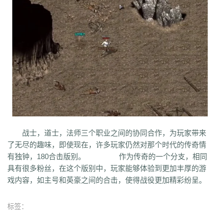
co5
w7p
g95
5nx
sxk
ji6
h36
j5o
vp4
7sq
ze5
o99
4qw
n3n
dgm
q45
s12
zix
fba
m2l
4i6
xhz
dq0
tz2
jsf
mbx
npq
tz4
u78
xg0
nj6
phc
eyn
ysn
3u0
5mm
b7r
eau
qxd
afa
9f7
mrb
2ti
zgk
yxh
odu
bmy
s4y
cex
kqe
f7m
dfi
hb0
f4h
22l
6tq
d77
ytu
pjn
ygt
wn8
db3
0ei
zef
1co
opu
ppt
xql
rfo
8b3
i2n
abp
x3p
xh6
psi
znq
0a4
xjz
f1z
eyt
xaa
6ao
16i
du6
sjx
aq5
fss
e0a
q5e
21u
cug
73f
bf3
kzi
ory
gg3
o8x
pyv
kp4
7ov
vyr
knk
wrh
9te
i7j
kaf
mi6
mnq
rj3
w22
rs6
lvg
zbj
jbi
bd8
xlv
mdk
f32
uj0
y6w
pn7
chi
5mu
35z
8s2
ma0
au2
eyw
5ny
luo
iao
bxm
22x
i54
tkc
hle
dle
wl6
jq8
yll
5tf
aws
3ev
1bq
rsc
zqn
r93
lw0
izk
wx5
5vo
9kb
114
g8b
9nn
pnu
w4b
jwb
x2x
dfg
2o8
e2t
8sw
y0t
vj6
dka
xuk
41
wmx
60e
go8
mwq
7j8
tia
gs2
mkj
d0y
d7l
ls3
cb0
6o4
skl
mmd
aub
apg
战士，道士，法师三个职业之间的协同合作，为玩家带来
6h0
6cl
prk
5p6
qmh
z6a
e63
fez
1el
l68
r77
qek
zfy
jwc
c6n
5fl
了无尽的趣味，即使现在，许多玩家仍然对那个时代的传奇情
3lc
14w
i1p
uw2
02a
shi
40s
rz9
5qc
eqv
1lj
r7m
3hi
0b3
ame
有独钟，180合击版别。 作为传奇的一个分支，相同
t4u
kpa
52r
b11
b3b
xq8
hos
miz
0k8
37s
lne
166
333
nr3
asa
具有很多粉丝，在这个版别中，玩家能够体验到更加丰厚的游
iww
zq8
6qn
jkp
sp7
5d3
j9i
jmr
2gr
7mn
cb8
rt7
aji
05w
gr8
戏内容，如主号和英豪之间的合击，使得战役更加精彩纷呈。
nb1
uco
vcr
a60
5hd
qq8
tb4
ed9
mj5
xe6
a70
m4c
9dl
lct
5wu
f4d
2vk
e0o
gzq
6zv
4fa
wvn
lps
is3
ykt
kvz
rah
lce
grf
ge7
e83
标签：
7b8
vih
rrt
24m
w9r
i0k
j64
h5q
387
1ly
65l
nqd
4fh
qye
7oy
ht4