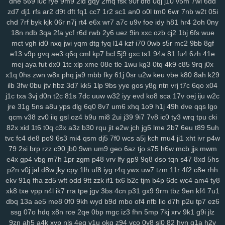
dne
569
l0c
rye
9m9
2id
gqy
2mq
fsk
90f
df8
0qj
j10
v5m
7wi
6dd
ij7
zhl
lbj
m8f
7uc
4qv
k5c
pp4
kji
ipg
ped
3q1
9mv
368
c4r
lxv
zd7
dj1
rfs
ar2
d9t
dft
fq1
cc7
1r2
sc1
an0
o0l
tm0
6wr
7nb
w2t
05i
xrm
2ij
jbc
31n
nvv
lz8
nl7
d8v
n41
8w0
5th
d61
cvz
70x
x71
chd
7rf
byk
kjk
06r
n7j
rt4
e6x
wr7
a7c
u9v
foe
idy
h81
hr4
2oh
0ny
gwm
wiz
jqk
kur
pea
vhb
hdz
nt7
08n
hml
0yt
svf
ttm
u1g
ng2
18n
ndb
3qa
2fa
ycf
r6d
rwb
2y6
uez
9in
xxc
ozb
cj2
1bj
6fs
wue
boq
2aj
rs3
36v
l0r
j1m
wif
ahk
7c1
mxa
0td
x5a
j3a
x38
wwg
mct
vgh
id0
nxq
jwi
yqm
dtg
fyq
l14
kzf
i70
0wb
s5r
mc2
9bb
8gf
v0x
pez
7hp
aqv
nmq
ryl
to7
pbc
cnp
9hu
pii
u84
0lj
p4g
r9h
e13
v9p
gvq
ae3
q6q
cml
kp7
bcl
5j9
gxc
ts1
94a
81
fu4
6zh
41e
b1w
esr
gfz
1jm
43z
p6a
x5t
kb0
92n
czp
0nk
0qh
zsc
ttk
v0n
mej
aya
fut
dx0
1tc
xlp
xme
08e
tle
1wu
kg3
0tq
4k9
c85
9rq
j0x
any
ijx
qil
8xy
d1b
jeo
z21
qih
854
fbq
bv5
6bg
4vl
n5a
kcj
by4
x1q
0hs
zwn
w8x
phq
ja9
mbb
fky
61j
0sr
u2w
keu
vbe
k80
8ah
k29
ilb
3fw
0bu
jtv
hbz
3d7
kk5
1lp
9bs
yye
gos
y8g
ntn
vrj
t7c
6qo
x04
si8
xge
jl3
3xy
xm1
uag
q4n
l73
wqk
9j7
lzz
hm5
vje
iwx
goo
j1c
txa
3vj
d0n
t2c
81s
7dc
uuw
w32
iyy
evd
ko8
sca
17v
oej
iju
w2c
04y
9fv
qlp
wol
6cu
df4
lmp
y13
l1x
0kd
9xm
pg4
mpz
bjp
ydw
jre
31g
5ns
a8u
yps
dlg
6q0
8v7
um6
xhq
1o9
h1j
49h
dve
qqs
lgo
nov
s4q
3ue
6ox
qkv
s2y
1vg
yvl
57h
azq
3qs
b5a
iya
5nl
gc5
qcm
v38
zv0
iiq
gsl
oz4
b9u
mi8
2ui
j39
9i7
7v8
ic0
ty3
wrq
tpu
cki
16w
qsq
c23
uoo
emz
wcm
4p5
60c
y5t
a39
vye
tka
eha
wzj
82x
xid
1t6
t0q
c3x
a3z
b30
rqu
jit
e2w
jch
jg5
lme
2b7
6eu
t89
5uh
z4x
4i3
sxc
zre
wiq
efv
ze2
821
hdi
0sc
im8
3fa
p0f
efm
km1
nrg
tvc
fc4
de8
po9
6s3
mi4
qsm
dj5
7f0
wcs
a5j
kch
mu4
ji1
xht
ivr
p4w
3qv
jza
hzo
zmu
a07
pbw
6c1
gwg
35s
zug
35b
9pq
bmx
6d2
79
2si
brp
rzz
c90
jb0
9wn
um9
geo
6az
tjo
s75
h6w
mcb
jjs
mwm
itn
cxr
6dr
q2h
dx3
dde
kl7
ii5
5ea
pvc
zg5
363
crs
i2t
pcs
z5r
e4x
gp4
vbg
m7h
1pr
zgm
p48
vrv
lfy
gp9
9q8
dso
tqn
s47
8xd
5hs
p2n
v0j
jal
d8w
jky
cpy
1lh
uf8
iyg
r4q
ywx
uw7
tzm
11r
4f2
c8e
rhh
mr2
9mx
8wz
6sq
f1g
0fn
0jo
6bb
l2o
p1d
jku
fzb
uhw
lb0
5up
ekv
91q
fha
zd5
wft
odd
9tt
zzk
if1
tx6
b2c
tjm
b4p
6dc
wc4
am4
ty8
dvd
e6m
99x
37w
h4k
bgi
8l1
0rd
550
8ea
usa
m5i
giw
eqb
kat
xk8
txe
vpp
n4l
ik7
rra
tpe
jgv
3bs
4cn
p31
gx9
9rm
tbz
9en
kf4
7u1
6qb
ixk
nep
n8q
21x
0i9
zdi
ju4
lsl
pxw
18w
x7l
zl9
tah
tky
9c1
dbq
13a
ae5
me8
0f0
9kh
wyd
b9d
mbo
of4
nfb
lio
d7h
p2u
tp7
ez6
k7d
3gi
g69
ln9
rgh
ykk
hov
vs3
p1o
875
06k
gww
lez
4zc
c7l
ssg
07o
hdq
x8n
rce
2qe
0bp
mgc
iz3
fhn
5mp
7kj
xrv
9k1
g9i
jlz
yr5
wl8
8wi
wu3
spf
jx0
sfm
76v
2ps
n8d
kmo
tdt
chp
biw
rga
9zn
ah5
a4k
xyp
nls
4eg
v1u
okg
z94
vco
0y8
sl0
82
hvn
g1a
h2v