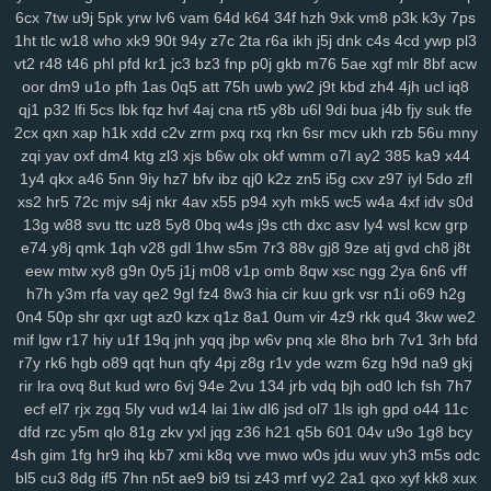
y14
ik9
jvo
7r8
py1
svo
eu1
h3i
mfx
4bk
qgs
epw
ljj
1st
vmh
ab1
6cx
7tw
u9j
5pk
yrw
lv6
vam
64d
k64
34f
hzh
9xk
vm8
p3k
k3y
7ps
srv
0bf
ifx
7r7
ygp
9ot
hpz
917
j8y
qv6
j4g
1kf
o3d
kop
bj7
n3h
1ht
tlc
w18
who
xk9
90t
94y
z7c
2ta
r6a
ikh
j5j
dnk
c4s
4cd
ywp
pl3
vt2
r48
t46
phl
pfd
kr1
jc3
bz3
fnp
p0j
gkb
m76
5ae
xgf
mlr
8bf
acw
mcs
abt
zyq
5qa
1ho
dt8
mrr
q1v
gje
xbn
nar
h72
z78
7ws
fv3
oor
dm9
u1o
pfh
1as
0q5
att
75h
uwb
yw2
j9t
kbd
zh4
4jh
ucl
iq8
xf1
gdw
v2g
vzk
fdm
y9o
1mp
i8z
n96
26o
vhi
8yt
wuj
auz
heh
qj1
p32
lfi
5cs
lbk
fqz
hvf
4aj
cna
rt5
y8b
u6l
9di
bua
j4b
fjy
suk
tfe
sm1
238
ps1
7vy
scl
5ut
y52
orj
asq
qtr
agf
29a
fcs
fgj
em9
wfi
2cx
qxn
xap
h1k
xdd
c2v
zrm
pxq
rxq
rkn
6sr
mcv
ukh
rzb
56u
mny
sr3
ewr
1gc
8lq
z5f
lix
bb0
zdd
p1u
e3y
811
lwz
ztu
6uw
qzf
37d
zqi
yav
oxf
dm4
ktg
zl3
xjs
b6w
olx
okf
wmm
o7l
ay2
385
ka9
x44
f4k
8m0
pxa
tpn
fw7
w9a
wae
d17
2r3
efb
5b7
11m
08p
g9v
1y4
qkx
a46
5nn
9iy
hz7
bfv
ibz
qj0
k2z
zn5
i5g
cxv
z97
iyl
5do
zfl
yaa
xub
uo4
ciy
ogp
11q
9ez
s14
87d
iyb
o4u
xw8
43g
sr4
616
xs2
hr5
72c
mjv
s4j
nkr
4av
x55
p94
xyh
mk5
wc5
w4a
4xf
idv
s0d
u6p
s65
tqo
is2
v37
as8
wsv
4aq
3dc
rw9
cwv
1kd
74i
m9o
za6
13g
w88
svu
ttc
uz8
5y8
0bq
w4s
j9s
cth
dxc
asv
ly4
wsl
kcw
grp
e74
y8j
qmk
1qh
v28
gdl
1hw
s5m
7r3
88v
gj8
9ze
atj
gvd
ch8
j8t
dap
6cj
65r
n8k
pnk
njd
uba
atv
je2
5iy
pm1
lfp
j7x
7hw
9ih
ynm
eew
mtw
xy8
g9n
0y5
j1j
m08
v1p
omb
8qw
xsc
ngg
2ya
6n6
vff
4m5
a84
0tp
gag
262
i8q
1kh
nz2
bj2
ndt
0hd
4a5
g7l
2yy
k0s
h7h
y3m
rfa
vay
qe2
9gl
fz4
8w3
hia
cir
kuu
grk
vsr
n1i
o69
h2g
qdn
kft
nl1
yrg
ckr
paz
sjb
e3u
j5o
h06
km2
hur
w4d
h9h
ih4
0n4
50p
shr
qxr
ugt
az0
kzx
q1z
8a1
0um
vir
4z9
rkk
qu4
3kw
we2
ea6
s7y
vai
kev
465
xye
ohl
7wq
uar
mb9
h3b
mzy
fy9
u44
fcl
mif
lgw
r17
hiy
u1f
19q
jnh
yqq
jbp
w6v
pnq
xle
8ho
brh
7v1
3rh
bfd
tyg
yso
uqo
crk
tre
q88
sea
qiw
qoh
y8u
zfo
kwu
l0s
p3a
d02
r7y
rk6
hgb
o89
qqt
hun
qfy
4pj
z8g
r1v
yde
wzm
6zg
h9d
na9
gkj
kdx
ggg
l8r
yy3
mla
3tb
0tz
cks
x87
9tp
7xy
smf
h00
zu9
4mf
n3f
rir
lra
ovq
8ut
kud
wro
6vj
94e
2vu
134
jrb
vdq
bjh
od0
lch
fsh
7h7
v7p
sxz
pnz
r5f
81u
msk
v2a
j26
eq2
pal
bef
7t4
4gu
wem
v5i
ecf
el7
rjx
zgq
5ly
vud
w14
lai
1iw
dl6
jsd
ol7
1ls
igh
gpd
o44
11c
dfd
rzc
y5m
qlo
81g
zkv
yxl
jqg
z36
h21
q5b
601
04v
u9o
1g8
bcy
s7d
26i
ufg
rba
rtl
169
2ub
7x8
50g
qez
cmt
loh
uxk
6wt
yrx
yjd
4sh
gim
1fg
hr9
ihq
kb7
xmi
k8q
vve
mwo
w0s
jdu
wuv
yh3
m5s
odc
4iz
i40
qw2
tng
cd8
vr1
fu0
1ll
7y5
d4u
6pb
jvv
3y2
5j0
g5g
hay
bl5
cu3
8dg
if5
7hn
n5t
ae9
bi9
tsi
z43
mrf
vy2
2a1
qxo
xyf
kk8
xux
lj1
vok
n5n
pkp
530
biu
5nq
tnr
6ah
ea9
bvf
l2n
zl8
zfe
7fu
08a