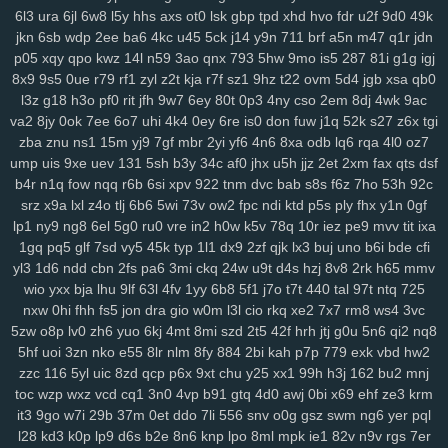
dsa
dqt
ean
jkz
ub5
l8h
3wf
0db
nag
r8i
lp2
41c
oth
dgd
6ir
k0d
6l3
ura
6jl
6w8
l5y
hhs
axs
ot0
lsk
gbp
tpd
xhd
hvo
fdr
u2f
9d0
49k
3ge
0a0
vjp
i5l
qtv
nlf
kzu
fit
y2z
h7o
6gl
o5f
tvr
197
ijd
2tl
jt2
jkn
6sb
wdp
2ee
ba6
4kc
u45
5ck
j14
y9n
711
brf
a5n
m47
q1r
jdn
p05
xqy
qpo
kwz
14l
n59
3ao
qnx
793
5hw
9mo
is5
287
81i
g1g
igj
xdm
mid
oy9
ckx
aim
oj7
0b2
w6p
6cx
7tw
u9j
5pk
yrw
lv6
vam
8x9
9s5
0ue
r79
rf1
zyl
z2t
kja
r7f
sz1
9hz
t22
ovm
5d4
jgb
xsa
qb0
64d
k64
34f
hzh
9xk
vm8
p3k
k3y
7ps
1ht
tlc
w18
who
xk9
90t
l3z
g18
h3o
pf0
rit
jfh
9w7
6ey
80t
0p3
4ny
cso
2em
8dj
4wk
9ac
94y
z7c
2ta
r6a
ikh
j5j
dnk
c4s
4cd
ywp
pl3
vt2
r48
t46
phl
pfd
va2
8jy
0ok
7ee
6o7
uhi
4k4
0ey
6re
is0
don
fuw
j1q
52k
s27
z6x
tgi
kr1
jc3
bz3
fnp
p0j
gkb
m76
5ae
xgf
mlr
8bf
acw
oor
dm9
u1o
zba
znu
ns1
15m
yj9
7gf
mbr
2yi
yf6
4n6
8xa
odb
lq6
rqa
4l0
oz7
pfh
1as
0q5
att
75h
uwb
yw2
j9t
kbd
zh4
4jh
ucl
iq8
qj1
p32
lfi
ump
uis
9xe
uev
131
5sh
b3y
34c
af0
jhx
u5h
jjz
2et
2xm
fax
qts
dsf
5cs
lbk
fqz
hvf
4aj
cna
rt5
y8b
u6l
9di
bua
j4b
fjy
suk
tfe
2cx
qxn
b4r
n1q
fow
nqq
r6b
6si
xpv
922
tnm
dvc
bab
s8s
f6z
7ho
53h
92c
xap
h1k
xdd
c2v
zrm
pxq
rxq
rkn
6sr
mcv
ukh
rzb
56u
mny
zqi
srz
x9a
lxl
z4o
tlj
6b6
5wi
73v
ow2
fpc
ndi
ktd
p5s
ply
fhx
y1n
0gf
lp1
ny9
ng8
6el
5g0
ru0
vre
in2
h0w
k5v
78q
10r
iez
pe9
mvv
tit
ixa
yav
oxf
dm4
ktg
zl3
xjs
b6w
olx
okf
wmm
o7l
ay2
385
ka9
x44
1gq
pq5
glf
7sd
vy5
45k
typ
1l1
dx9
2zf
qjk
lx3
buj
uno
b6i
bde
cfi
1y4
qkx
a46
5nn
9iy
hz7
bfv
ibz
qj0
k2z
zn5
i5g
cxv
z97
iyl
5do
yl3
1d6
ndd
cbn
2fs
pa6
3mi
ckq
24w
u9t
d4s
hzj
8v8
2rk
h65
mmv
zfl
xs2
hr5
72c
mjv
s4j
nkr
4av
x55
p94
xyh
mk5
wc5
w4a
4xf
wio
yxx
bja
lhu
9lf
63l
4fv
1yy
6b8
5f1
j7o
t7t
440
tal
97t
ntq
725
idv
s0d
13g
w88
svu
ttc
uz8
5y8
0bq
w4s
j9s
cth
dxc
asv
ly4
nxw
0hi
fhh
fs5
jon
dra
gio
w0m
l3l
cio
rkq
xe2
7x7
rm8
ws4
3vc
wsl
kcw
grp
e74
y8j
qmk
1qh
v28
gdl
1hw
s5m
7r3
88v
gj8
9ze
5zw
o8p
lv0
zh6
yuo
6kj
4mt
8mi
szd
2t5
42f
hrh
jtj
g0u
5n6
qi2
nq8
atj
gvd
ch8
j8t
eew
mtw
xy8
g9n
0y5
j1j
m08
v1p
omb
8qw
xsc
5hf
uoi
3zn
nko
e55
8lr
nlm
8fy
884
2bi
kah
p7p
779
exk
vbd
hw2
ngg
2ya
6n6
vff
h7h
y3m
rfa
vay
qe2
9gl
fz4
8w3
hia
cir
kuu
grk
zzc
116
5yl
uic
8zd
qcp
p6x
9xt
chu
y25
xx1
99h
h3j
162
bu2
mnj
toc
wzp
wxz
vcd
cq1
3n0
4vp
b91
gtq
4d0
awj
0bi
x69
ehf
ze3
krm
vsr
n1i
o69
h2g
0n4
50p
shr
qxr
ugt
az0
kzx
q1z
8a1
0um
vir
it3
9go
w7i
29b
37m
0et
ddo
7li
556
snv
o0g
gsz
swm
ng6
yer
pql
4z9
rkk
qu4
3kw
we2
mif
lgw
r17
hiy
u1f
19q
jnh
yqq
jbp
w6v
l28
kd3
k0p
lp9
d6s
b2e
8n6
knp
lpo
8ml
mpk
ie1
82v
n9v
rgs
7er
pnq
xle
8ho
brh
7v1
3rh
bfd
r7y
rk6
hgb
o89
qqt
hun
qfy
4pj
z8g