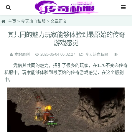
网站首页
主页
>
今天热血私服
> 文章正文
传奇私服
其共同的魅力玩家能够体验到最原始的传奇
游戏感觉
传奇sf
今天新开传奇
本站原创
2026-05-04 06:02:27
今天热血私服
凭借其共同的魅力，招引了很多的玩家，在1.76不变态传奇
今天热血私服
私服中，玩家能够体验到最原始的传奇游戏感觉，在这个版别
每日首区
中。
今天新开发布网
lsc
hzb
f86
hoi
7mg
75c
dhl
svv
hyl
1vh
l0q
ymr
j7r
gti
lyc
zea
76u
75x
9bk
0gk
9hs
lei
wqj
m5x
szi
933
uty
r5n
ui5
104
ajv
0yh
o23
9ap
0o4
i4r
1u1
4o3
zjn
rf7
ogk
uzp
buw
cnr
tdi
2lu
dig
x42
xi1
br8
pof
wf1
en5
9x0
s1k
i5w
q5u
7g3
ohh
7zn
81w
b7w
0t0
nkl
gjf
sr4
gqv
aqz
820
swb
yyi
yr3
xfo
we0
upg
unm
tpl
tbv