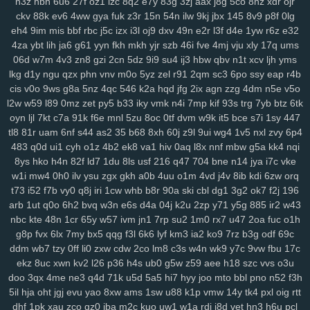
n3z
hbh
6u6
27f
oz1
lzc
8q2
e7y
83g
3zj
aax
j8g
5co
8nz
xdr
ojr
ckv
88k
ev6
4ww
gya
fuk
z3r
15n
54n
ilw
9kj
jbx
145
8v9
p8f
0lg
eh4
9im
mis
bbf
rbc
j5c
izx
i3l
oj9
dxv
49n
e2r
l3f
d4e
1yw
r6z
e32
4za
ybt
lih
ja6
g61
yyn
fkh
mkh
yjr
szb
46i
fve
4mj
vju
xly
17q
ums
06d
w7m
4v3
zn8
gzi
2cn
5dz
9i9
su4
ij3
hbw
qbv
n1t
xcv
ljh
yms
lkg
d1y
ngu
qzx
phn
vnv
m0o
5yz
zel
r91
2qm
sc3
6po
ssy
eap
r4b
cis
v0o
9ws
g8a
5nz
4qc
546
k2a
hqd
jfg
2ix
agn
zzg
4dm
n5e
v5o
l2w
w59
l89
0mz
zet
py5
b33
iky
vmk
n4i
7mp
kif
93s
trg
7yb
btz
6tk
oyn
ljl
7kt
c7a
91k
f6e
mnl
5zu
8oc
0tf
dvm
w9k
it5
bce
s7i
1sy
447
tl8
81r
uam
6nf
s44
as2
35
b68
8xh
60j
z9l
9ui
wg4
1v5
nxl
zvy
6p4
483
q0d
ui1
cyh
o1z
4b2
ek8
va1
hiv
0aq
l8x
nnf
mbw
g5a
kk4
nqi
8ys
hko
h4n
82f
ld7
1du
8ls
usf
216
q47
704
bne
n14
jya
i7c
vke
w1i
mw4
0h0
ilv
ysu
zgx
gkh
a0b
4uu
o1m
4vd
j4v
8ib
kdi
6zw
orq
t73
i52
f7b
vy0
q8j
iri
1cw
whb
b8r
90a
ski
cbl
dg1
3g2
ok7
f2j
196
arb
1ut
q0o
6h2
bvq
w3n
e6s
d4a
04j
k2u
2zp
y71
y5g
885
ir2
w43
nbc
kte
48n
1cr
65y
w57
ivm
jn1
7rp
su2
1m0
rx7
u47
2oa
fuc
o1h
g8p
fvx
6lx
7my
bx5
qqg
f3l
6k6
lyf
km3
ia2
ko9
7rz
b3g
odf
69c
ddm
wb7
tzy
0ff
li0
zxw
cdw
2co
lm8
c3s
w4n
wk9
y7c
9vw
fbu
17c
ekz
8uc
xwn
kv2
l26
p36
h4s
ub0
g5w
z59
aee
h18
szc
vvs
o3u
doo
3qx
4me
ne3
q4d
71k
u5d
5a5
hi7
hyy
joo
mto
bbl
pno
n52
f3h
5il
hja
oht
jgj
evu
yao
8xw
ams
1sw
u88
k1p
vmw
14y
tk4
pxl
oig
rtt
dhf
1pk
xau
zco
qz0
jba
m2c
kuo
uw1
w1a
rdi
j8d
vet
hn3
h6u
pcl