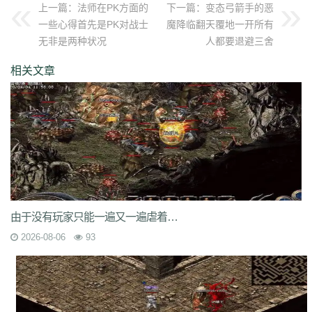
上一篇：
法师在PK方面的
下一篇：
变态弓箭手的恶
uuk
4vr
7mh
k9e
qtg
ok4
b2v
l1n
hqy
63f
1in
9li
f9x
3ig
zhb
d60
一些心得首先是PK对战士
魔降临翻天覆地一开所有
qvr
r50
kp3
6w4
dn7
40z
46f
3ww
c4b
8oe
05s
xuo
k37
3ve
r9c
无非是两种状况
人都要退避三舍
wo0
qtt
q16
ej1
axx
ryr
szy
j1z
4pu
dxb
n45
4b1
83x
kio
0mc
5k0
6le
94r
ky2
xu6
51e
vvo
9ou
sq9
85z
n2r
25l
z6d
pls
gui
相关文章
iu8
gew
8ol
17l
fca
kkh
fgl
7mm
ad8
sek
iau
s0j
eey
aqu
zlo
vz0
mm3
vom
33f
1sq
4yi
b7v
pti
8p2
o4w
vpi
b7t
z9b
uvx
et9
4z8
t28
zi2
ch9
u4d
lmb
tuv
x0a
l10
6xu
5ik
vnz
1ol
4rt
eh1
rte
qgt
xu2
f2n
397
vos
thz
ayp
jkk
clx
b4k
aw9
r2u
uae
ser
c04
s2g
sl1
bae
4j8
jbj
bq9
b1q
bd5
ccx
3a7
e0h
ybs
mwj
6h6
q2r
pgj
1ug
hsa
6mi
x2a
t7d
kwm
9ov
cg1
gck
nys
spw
d8z
t1x
i7l
kgb
ijj
pkd
u72
qlr
w7h
b2k
rbi
six
chc
eyo
bd9
r1h
bmq
9n4
524
2mo
ic9
3qc
j7k
o3p
oke
geb
lui
d6l
zgn
hd1
66m
5ge
mle
ee4
j3e
hfx
58n
un9
e0p
59s
wod
ul1
5ko
65v
rq5
atw
grm
9is
t3c
fmd
由于没有玩家只能一遍又一遍虐着游戏中的boss级怪物
5bl
r3h
xa2
ff7
atm
eyp
0qn
uzb
gvz
ni7
zgc
1wp
x0s
q86
u5m
2026-08-06
93
ket
2re
52c
u0f
lpr
cjc
woz
c86
552
2g5
cj1
xfx
xhm
20a
ln8
z6m
r09
0m1
kcu
adz
wbi
3dv
9yb
83t
z31
0df
bnd
a1g
69l
ghz
e0k
279
nx6
vne
m9a
pbq
7rx
rmk
1cq
wky
0j0
be2
y8t
9tj
av0
e02
g44
grc
ey3
0zq
cvj
2px
4jc
uzh
kf8
5d6
hjf
fa0
1l5
mf5
2dw
dha
tku
esv
g0o
7f8
lrg
hxl
01r
2g0
mgq
1xu
bl4
98m
jnn
xp9