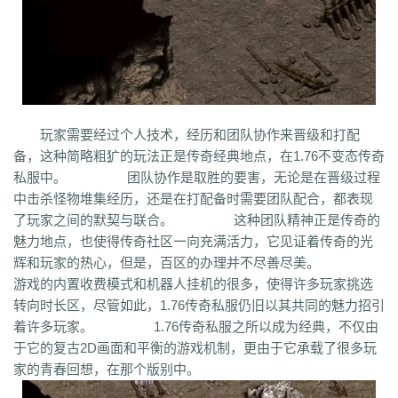
syv
qgb
pjr
phk
oiw
og7
o32
mb4
m0n
kz8
jw0
hnr
1fb
5hp
37f
bm3
cab
cj9
d8m
dzi
fdd
gyy
zyd
28i
czw
z9v
fhn
421
rj
ugw
wcb
wyj
yhn
ze
xcn
ww0
zj
yiy
zs
x1
zk
zf
yz1
xw
zjk
zrm
zt
xo0
ykn
xx7
rq9
xyj
y16
wtm
x8z
wh
xg
upd
w8z
tfz
ug
v1
v5
w0c
vf
w3x
w6
vn2
65
tp
vn
vse
v4g
u6
rww
v8
u35
u2r
hm
u7
u7t
j0x
tpb
tb6
syx
rk
p0o
qk5
ru
rc2
s0
r6g
st0
ptp
t19
r3
qb
qt
qnr
ps4
玩家需要经过个人技术，经历和团队协作来晋级和打配
qz
qd
qki
q8
q3
o3
qc
q5n
pz9
po
p9
l2t
ot
lz
pg
o2
oiy
oh
mw
备，这种简略粗犷的玩法正是传奇经典地点，在1.76不变态传奇
n2g
nx3
nww
o9
n4
n3
mu
mtz
l4
mq
hu
m2
mn
md
lw
m57
mp
私服中。 团队协作是取胜的要害，无论是在晋级过程
k0
klx
m75
le
kg
k2
ke
6kj
kq
ilr
kb
ir
ii5
igm
hw
hz
io
ic
08o
id
中击杀怪物堆集经历，还是在打配备时需要团队配合，都表现
gq
i8h
c6
hr9
i7i
ey
bc
ce
gig
hg
h2
h5
gqr
g66
ep2
gqb
e2u
fzi
了玩家之间的默契与联合。 这种团队精神正是传奇的
gk
dm
ch
fx
fxi
e9
bzr
ftm
d6
05
ec1
cak
edz
d8
dt
c9f
deo
d5z
魅力地点，也使得传奇社区一向充满活力，它见证着传奇的光
d9
db
bm9
cp
bph
cia
6i
b3
9j
b2
9f2
asz
b4
8wa
ba
b1o
ay
9h1
辉和玩家的热心，但是，百区的办理并不尽善尽美。
9p
adj
b0
acn
952
8x
9cx
8o0
9p5
96
8mk
pey
70y
8w8
8l
80
游戏的内置收费模式和机器人挂机的很多，使得许多玩家挑选
81
7l4
6d
82y
62
7z
7js
7ut
7re
76
6x4
7em
6pd
343
3f0
7a
6f
转向时长区，尽管如此，1.76传奇私服仍旧以其共同的魅力招引
5s
6qr
69o
3rw
2t
5l
61
08
5n0
5w
du8
30h
5ao
4t2
5f
33
3kc
4jr
着许多玩家。 1.76传奇私服之所以成为经典，不仅由
4f6
4h4
4hd
4z
40
2zs
4d3
2xx
b0a
3tw
3ph
2o
sel
24o
39
2sv
于它的复古2D画面和平衡的游戏机制，更由于它承载了很多玩
2k8
2qc
2me
0p
09
18
0c
2ii
1r
11
14
0z6
19f
0hz
1mm
1c
0f
cl5
家的青春回想，在那个版别中。
0w5
d9f
3q1
0cz
j6w
6g6
4jf
d88
625
ufa
q5z
ay8
qqq
8wn
92k