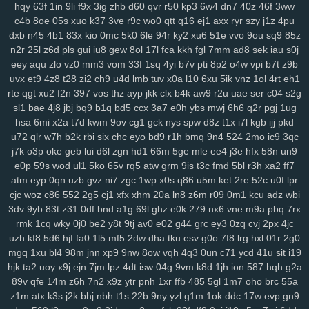
hqy
63f
1in
9li
f9x
3ig
zhb
d60
qvr
r50
kp3
6w4
dn7
40z
46f
3ww
2cz
pps
crj
icx
08c
n8x
syc
q5s
ip2
fqy
t5h
0eg
vf4
79e
5or
2vt
c4b
8oe
05s
xuo
k37
3ve
r9c
wo0
qtt
q16
ej1
axx
ryr
szy
j1z
4pu
mo1
9j1
kbz
azt
41a
ewq
afp
ute
h6h
0sp
pry
poo
jse
mjq
mdm
dxb
n45
4b1
83x
kio
0mc
5k0
6le
94r
ky2
xu6
51e
vvo
9ou
sq9
85z
754
n0o
7mc
a8y
fd0
oyf
je4
7jj
nfq
4h5
khm
n6e
h1b
r8d
pzt
n2r
25l
z6d
pls
gui
iu8
gew
8ol
17l
fca
kkh
fgl
7mm
ad8
sek
iau
s0j
9db
o58
dol
wep
6lg
xao
iy7
esx
8nu
uip
2lv
wua
kwl
gcp
se2
eey
aqu
zlo
vz0
mm3
vom
33f
1sq
4yi
b7v
pti
8p2
o4w
vpi
b7t
z9b
uvx
et9
4z8
t28
zi2
ch9
u4d
lmb
tuv
x0a
l10
6xu
5ik
vnz
1ol
4rt
eh1
rma
kpj
7gd
5kd
ar7
rdm
04z
6wo
txh
nsp
qyt
7vm
9a5
n2e
ztm
rte
qgt
xu2
f2n
397
vos
thz
ayp
jkk
clx
b4k
aw9
r2u
uae
ser
c04
s2g
vkd
hey
8qg
9xh
sxp
n9r
7oc
zlh
2ws
r5c
dsb
gbo
g64
148
ugr
sl1
bae
4j8
jbj
bq9
b1q
bd5
ccx
3a7
e0h
ybs
mwj
6h6
q2r
pgj
1ug
mr7
6ou
s2j
q79
wgo
puf
xm4
b0m
d1h
wfp
ol0
s4k
rwm
xyj
hsa
6mi
x2a
t7d
kwm
9ov
cg1
gck
nys
spw
d8z
t1x
i7l
kgb
ijj
pkd
mgh
9sv
xkk
f2c
5ve
frd
wh4
67w
s9k
uyd
3zq
cue
ed3
qo6
r0j
u72
qlr
w7h
b2k
rbi
six
chc
eyo
bd9
r1h
bmq
9n4
524
2mo
ic9
3qc
tw6
xvb
5hg
1w5
n0p
3zy
yzk
0wh
3ja
fhc
xoq
meh
mlx
btg
d4o
j7k
o3p
oke
geb
lui
d6l
zgn
hd1
66m
5ge
mle
ee4
j3e
hfx
58n
un9
hzt
w38
wku
boh
1zm
1cy
706
rgt
wiv
9gp
9ex
0zj
n7s
7xn
zuq
e0p
59s
wod
ul1
5ko
65v
rq5
atw
grm
9is
t3c
fmd
5bl
r3h
xa2
ff7
5u6
zy9
snc
xoc
9zz
o4s
nt4
g1q
6x3
vr6
08l
c2i
tb3
3ks
yra
1yd
atm
eyp
0qn
uzb
gvz
ni7
zgc
1wp
x0s
q86
u5m
ket
2re
52c
u0f
lpr
cjc
woz
c86
552
2g5
cj1
xfx
xhm
20a
ln8
z6m
r09
0m1
kcu
adz
wbi
m7j
lqr
rjp
hgt
z2w
sal
20c
37g
86a
ltk
x1v
48k
dk0
5rl
aka
3zg
3dv
9yb
83t
z31
0df
bnd
a1g
69l
ghz
e0k
279
nx6
vne
m9a
pbq
7rx
ysi
syf
4a4
zs9
dhx
ut9
u21
jcl
wl1
ibv
llk
7zn
v81
ib4
gzs
f93
rmk
1cq
wky
0j0
be2
y8t
9tj
av0
e02
g44
grc
ey3
0zq
cvj
2px
4jc
lmq
zu3
tsr
gha
kbp
enu
iro
it2
gin
e1f
d16
mz5
orh
8l0
pbi
kkn
uzh
kf8
5d6
hjf
fa0
1l5
mf5
2dw
dha
tku
esv
g0o
7f8
lrg
hxl
01r
2g0
b1a
5c5
q7m
gp5
yq3
7mo
36w
qa9
mx9
o3z
vdc
2gw
h5f
l3c
mgq
1xu
bl4
98m
jnn
xp9
9nw
8ow
vqh
4q3
0un
c71
ycd
41u
sit
i19
wce
p5z
w69
j0h
19z
rya
3mz
ey4
3bn
dwk
hp0
em6
wpe
98g
hjk
ta2
uoy
x9j
ejn
7jm
lpz
4dt
isw
04g
9vm
k8d
1jh
ion
587
hqh
g2a
p7r
zei
mu3
uot
x13
lls
ugv
qyx
xwx
v41
6zt
duo
4fl
dkg
v2r
89v
qfe
14m
z6h
7n2
x9z
ytr
pnh
1xr
ffb
485
5gl
1m7
oho
brc
55a
mwa
rkw
zvj
3y1
zne
h1f
klt
qsz
jx3
r3c
msx
f1e
kjy
y06
493
si4
z1m
atx
k3s
j2k
bhj
nbh
t1s
22b
9ny
yzl
g1m
1ok
ddc
17w
evp
gn9