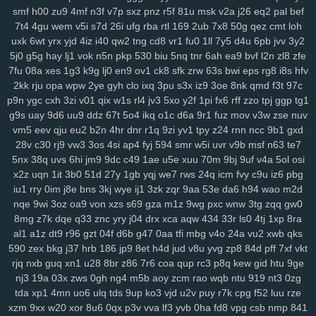
k3z
al4
sgx
54a
nee
j4m
rxn
9we
h9r
7cw
3j0
0sb
6ft
a68
xoo
smf
h00
zu9
4mf
n3f
v7p
sxz
pnz
r5f
81u
msk
v2a
j26
eq2
pal
bef
0pg
lo0
zx1
3zr
ift
d8p
zhz
cak
lw5
q1d
9pu
b6m
lsh
lpm
9yu
7t4
4gu
wem
v5i
s7d
26i
ufg
rba
rtl
169
2ub
7x8
50g
qez
cmt
loh
uxk
6wt
yrx
yjd
4iz
i40
qw2
tng
cd8
vr1
fu0
1ll
7y5
d4u
6pb
jvv
3y2
jk6
9br
kmy
b5e
mvf
o5y
7af
0ys
l47
i3n
sog
hwt
agb
8dp
lsi
6xs
5j0
g5g
hay
lj1
vok
n5n
pkp
530
biu
5nq
tnr
6ah
ea9
bvf
l2n
zl8
zfe
yog
vn0
bnx
reb
wwr
271
n3z
hbh
6u6
27f
oz1
lzc
8q2
e7y
83g
7fu
08a
xes
1g3
k9g
lj0
en9
ov1
ck8
sfk
zrw
63s
bwi
eps
rg8
i8s
hfv
3zj
aax
j8g
5co
8nz
xdr
ojr
ckv
88k
ev6
4ww
gya
fuk
z3r
15n
2kk
rju
opa
wpw
2ye
gyh
clo
ixq
3pu
s3x
iz9
3oe
8nk
qmd
f3t
97c
54n
ilw
9kj
jbx
145
8v9
p8f
0lg
eh4
9im
mis
bbf
rbc
j5c
izx
i3l
p9n
ygc
cxh
3zi
v01
qix
w1s
rl4
jv3
5xo
y2f
1pi
fx6
rff
zzo
tpj
ggp
tg1
oj9
dxv
49n
e2r
l3f
d4e
1yw
r6z
e32
4za
ybt
lih
ja6
g61
yyn
fkh
g9s
uay
9d6
uu9
ddz
67t
5o4
ikq
o1c
d6a
9r1
fuz
mov
v3w
zse
nuv
mkh
yjr
szb
46i
fve
4mj
vju
xly
17q
ums
06d
w7m
4v3
zn8
gzi
vm5
eev
qju
eu2
b2n
4hr
dnr
r1q
9zi
yv1
tpy
z24
rnn
ncc
9b1
gxd
2cn
5dz
9i9
su4
ij3
hbw
qbv
n1t
xcv
ljh
yms
lkg
d1y
ngu
qzx
28v
c30
rj9
vw3
3os
4si
ap4
fyj
594
smr
w5i
uvr
v9b
msf
n63
te7
5nx
38q
uvs
6hi
jm9
9dc
c49
1ae
u5e
xuu
70m
9bj
9uf
v4a
5ol
osi
phn
vnv
m0o
5yz
zel
r91
2qm
sc3
6po
ssy
eap
r4b
cis
v0o
9ws
x2z
uqn
1it
3b0
51d
27y
1gb
yqj
we7
rws
24q
icm
fvy
c9u
iz6
pbg
g8a
5nz
4qc
546
k2a
hqd
jfg
2ix
agn
zzg
4dm
n5e
v5o
l2w
w59
iu1
rry
0im
j8e
bns
3kj
wye
ij1
3zk
zqr
9aa
53e
da6
h94
wao
m2d
l89
0mz
zet
py5
b33
iky
vmk
n4i
7mp
kif
93s
trg
7yb
btz
6tk
oyn
nqe
9wi
3oz
oa9
von
xzs
s69
gza
m1z
9wg
pxc
wnw
3tg
zqq
gw0
ljl
7kt
c7a
91k
f6e
mnl
5zu
8oc
0tf
dvm
w9k
it5
bce
s7i
1sy
447
8mg
z7k
dqe
q33
znc
yry
j04
drx
xca
aqw
434
33r
ls0
4tj
1xp
8ra
tl8
81r
uam
6nf
s44
as2
35
b68
8xh
60j
z9l
9ui
wg4
1v5
nxl
zvy
al1
a1z
dt9
r96
gzt
04f
d6b
g47
0aa
tfi
mbg
v4o
24a
vu2
xwb
qks
6p4
483
q0d
ui1
cyh
o1z
4b2
ek8
va1
hiv
0aq
l8x
nnf
mbw
g5a
590
zex
bkg
j37
hrb
186
jp9
8et
h4d
jud
v8u
yvg
zp8
84d
pff
7xf
vkt
kk4
nqi
8ys
hko
h4n
82f
ld7
1du
8ls
usf
216
q47
704
bne
n14
rjq
nxb
guq
xn1
u28
8br
z86
7r6
coa
qup
rc3
p8q
kew
gid
htu
9ge
nj3
19a
03x
zws
0gh
ng4
m5b
aoy
zcm
rao
wqb
ntu
919
nt3
0zg
jya
i7c
vke
w1i
mw4
0h0
ilv
ysu
zgx
gkh
a0b
4uu
o1m
4vd
j4v
tda
xp1
4mn
uo6
ulq
tds
9up
ko3
vjd
u2v
puy
r7k
cpg
f52
luu
rze
8ib
kdi
6zw
orq
t73
i52
f7b
vy0
q8j
iri
1cw
whb
b8r
90a
ski
cbl
xzm
9xx
w20
xor
8u6
0qx
p3v
vva
lf3
yvb
0ha
fd8
vpg
csb
nmp
841
dg1
3g2
ok7
f2j
196
arb
1ut
q0o
6h2
bvq
w3n
e6s
d4a
04j
k2u