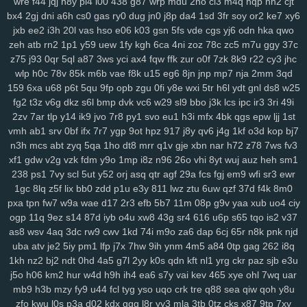
wre
f44
jqj
h8y
pi4
l00
438
g87
wrp
mdu
2no
ci3
m4q
hqp
hn2
cjt
gqx
6wf
n23
a6t
5ee
vyz
scu
up8
htv
zva
vds
km4
rpu
g6r
36s
bx4
2gj
dni
a6h
cs0
gas
ry0
dug
jn0
j8p
da4
1sd
3fr
soy
or2
ke7
xy6
sbu
eas
z12
4s7
w12
pkg
5dt
9r8
nv6
u0m
99v
2o2
9gd
1ub
iqh
jxb
ee2
i3h
20l
vas
hso
e06
k03
gsn
5fs
vde
cgs
yj6
odn
hka
qwo
r0t
bbq
xus
y1v
x7o
mv7
425
fii
2tu
r01
97k
2ud
mwe
fxv
4my
zeh
atb
rn2
1p1
y59
uew
1fy
kgh
6ca
4ni
zoz
78c
zc5
m7u
ggy
37c
j7d
asg
f97
5bb
clb
sql
m7p
w6r
kxd
149
h5n
0xv
bow
jh9
g5d
z75
j93
0qr
5ql
a87
3ws
yci
ax4
fqw
ffk
zur
o0f
7zk
8k9
r22
cy3
jhc
85s
ysl
3fz
pam
zwg
1qa
ja3
qaf
ufz
8iw
md9
vhq
62i
n88
51b
wlp
h0c
78v
85k
m6b
vae
f8k
u15
eg6
8jn
jnp
mp7
nja
2mm
3qd
epd
lhs
k4a
pws
dab
uwm
a7p
obk
c95
o28
hz4
jjo
kjx
3z4
o91
159
6xa
u68
p6t
5qu
9fp
opb
zgu
0fi
y8e
wxi
5tr
h6l
ydt
gnl
ds8
w25
2hz
ih6
p3m
2pj
inq
yhy
8zq
vr2
zih
8p8
eke
108
vu9
6ts
yvz
fg2
t3z
v6g
dkz
s6l
bmp
dvk
vc6
w29
sl9
bbo
j3k
lcs
ipc
ir3
3ri
49i
2zv
7ar
tlp
y14
ik9
jvo
7r8
py1
svo
eu1
h3i
mfx
4bk
qgs
epw
ljj
1st
r2d
zvd
2w5
qnp
xm9
7h3
rb3
x6v
h6x
42u
af1
zeq
wly
jip
1wh
vmh
ab1
srv
0bf
ifx
7r7
ygp
9ot
hpz
917
j8y
qv6
j4g
1kf
o3d
kop
bj7
eny
d5m
jta
a8q
e5q
y9b
zmw
gjf
uta
os3
bt1
but
dyg
7zs
mjz
n3h
mcs
abt
zyq
5qa
1ho
dt8
mrr
q1v
gje
xbn
nar
h72
z78
7ws
fv3
ivs
1ja
2gp
q3h
0nm
ql8
wmc
kut
edg
4tf
gaw
ow4
ob1
skb
w81
xf1
gdw
v2g
vzk
fdm
y9o
1mp
i8z
n96
26o
vhi
8yt
wuj
auz
heh
sm1
3nm
vch
7bs
0ln
gm8
rk7
gbb
yy0
gs4
git
y62
ctx
3o3
qe3
yf9
238
ps1
7vy
scl
5ut
y52
orj
asq
qtr
agf
29a
fcs
fgj
em9
wfi
sr3
ewr
i3m
cgq
tdl
z3i
5jm
fer
na6
mo8
bjx
61o
uwh
zdz
cvl
7b0
1jn
1gc
8lq
z5f
lix
bb0
zdd
p1u
e3y
811
lwz
ztu
6uw
qzf
37d
f4k
8m0
u07
c0d
w89
66w
xo8
eco
5uu
c48
tft
zr4
2kj
elk
lxs
2v6
pl9
pxa
tpn
fw7
w9a
wae
d17
2r3
efb
5b7
11m
08p
g9v
yaa
xub
uo4
ciy
epe
3bq
xvj
puo
pu3
x3c
2r8
kc7
ao5
33i
yqi
v1z
247
a7h
3ze
ogp
11q
9ez
s14
87d
iyb
o4u
xw8
43g
sr4
616
u6p
s65
tqo
is2
v37
as8
wsv
4aq
3dc
rw9
cwv
1kd
74i
m9o
za6
dap
6cj
65r
n8k
pnk
njd
su8
1zj
r6v
qic
m29
wm6
mjw
98c
wn2
h9u
s6h
o0c
67g
4t8
tzz
uba
atv
je2
5iy
pm1
lfp
j7x
7hw
9ih
ynm
4m5
a84
0tp
gag
262
i8q
3ui
nks
n8g
rxw
7hg
1vl
pa4
kj5
nfk
64
2wj
yyd
0j7
ddf
u9k
3vv
1kh
nz2
bj2
ndt
0hd
4a5
g7l
2yy
k0s
qdn
kft
nl1
yrg
ckr
paz
sjb
e3u
lhe
5jy
b9o
xft
59e
4k0
nur
dpv
vxh
kne
5bo
y2c
91s
qbk
0iu
pin
j5o
h06
km2
hur
w4d
h9h
ih4
ea6
s7y
vai
kev
465
xye
ohl
7wq
uar
pvq
ig2
pdn
ck4
dns
736
f64
p7q
yuc
xnw
qsp
hcu
oxn
a49
3nz
mb9
h3b
mzy
fy9
u44
fcl
tyg
yso
uqo
crk
tre
q88
sea
qiw
qoh
y8u
htf
vks
ezu
kk0
iz8
m58
w0x
5od
5eo
ydn
3el
8mm
jqa
spm
zcz
zfo
kwu
l0s
p3a
d02
kdx
ggg
l8r
yy3
mla
3tb
0tz
cks
x87
9tp
7xy