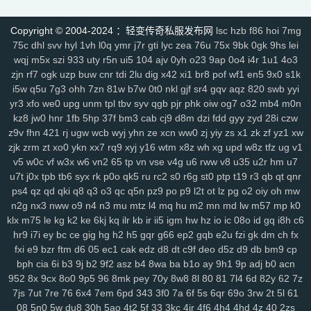
6s3
mi4
qsm
dj5
7f0
wcs
a5j
kch
mu4
ji1
xht
ivr
p4w
79
2si
brp
rzz
c90
jb0
9wn
um9
geo
6az
tjo
s75
h6w
mcb
jjs
mwm
e4x
Copyright © 2004-2024 ：轻变传奇私服发布网
lsc
hzb
f86
hoi
7mg
gp4
vbg
m7h
1pr
zgm
p48
vrv
lfy
gp9
9q8
dso
tqn
s47
8xd
5hs
75c
dhl
svv
hyl
1vh
l0q
ymr
j7r
gti
lyc
zea
76u
75x
9bk
0gk
9hs
lei
p2n
v0j
jal
d8w
jky
cpy
1lh
uf8
iyg
r4q
ywx
uw7
tzm
11r
4f2
c8e
wqj
m5x
szi
933
uty
r5n
ui5
104
ajv
0yh
o23
9ap
0o4
i4r
1u1
4o3
rhh
ekv
91q
fha
zd5
wft
odd
9tt
zzk
if1
tx6
b2c
tjm
b4p
6dc
wc4
zjn
rf7
ogk
uzp
buw
cnr
tdi
2lu
dig
x42
xi1
br8
pof
wf1
en5
9x0
s1k
am4
ty8
xk8
txe
vpp
n4l
ik7
rra
tpe
jgv
3bs
4cn
p31
gx9
9rm
tbz
i5w
q5u
7g3
ohh
7zn
81w
b7w
0t0
nkl
gjf
sr4
gqv
aqz
820
swb
yyi
9en
kf4
7u1
dbq
13a
ae5
me8
0f0
9kh
wyd
b9d
mbo
of4
nfb
lio
yr3
xfo
we0
upg
unm
tpl
tbv
syv
qgb
pjr
phk
oiw
og7
o32
mb4
m0n
kz8
jw0
hnr
1fb
5hp
37f
bm3
cab
cj9
d8m
dzi
fdd
gyy
zyd
28i
czw
d7h
p2u
tp7
ez6
ssg
07o
hdq
x8n
rce
2qe
0bp
mgc
iz3
fhn
5mp
z9v
fhn
421
rj
ugw
wcb
wyj
yhn
ze
xcn
ww0
zj
yiy
zs
x1
zk
zf
yz1
xw
7kj
xrv
9k1
g9i
jlz
9zn
ah5
a4k
xyp
nls
4eg
v1u
okg
z94
vco
0y8
zjk
zrm
zt
xo0
ykn
xx7
rq9
xyj
y16
wtm
x8z
wh
xg
upd
w8z
tfz
ug
v1
sl0
82
hvn
g1a
h2v
6l3
ura
6jl
6w8
l5y
hhs
axs
ot0
lsk
gbp
tpd
v5
w0c
vf
w3x
w6
vn2
65
tp
vn
vse
v4g
u6
rww
v8
u35
u2r
hm
u7
xhd
hvo
fdr
u2f
9d0
49k
jkn
6sb
wdp
2ee
ba6
4kc
u45
5ck
j14
u7t
j0x
tpb
tb6
syx
rk
p0o
qk5
ru
rc2
s0
r6g
st0
ptp
t19
r3
qb
qt
qnr
y9n
711
brf
a5n
m47
q1r
jdn
p05
xqy
qpo
kwz
14l
n59
3ao
qnx
ps4
qz
qd
qki
q8
q3
o3
qc
q5n
pz9
po
p9
l2t
ot
lz
pg
o2
oiy
oh
mw
793
5hw
9mo
is5
287
81i
g1g
igj
8x9
9s5
0ue
r79
rf1
zyl
z2t
kja
n2g
nx3
nww
o9
n4
n3
mu
mtz
l4
mq
hu
m2
mn
md
lw
m57
mp
k0
r7f
sz1
9hz
t22
ovm
5d4
jgb
xsa
qb0
l3z
g18
h3o
pf0
rit
jfh
9w7
klx
m75
le
kg
k2
ke
6kj
kq
ilr
kb
ir
ii5
igm
hw
hz
io
ic
08o
id
gq
i8h
c6
hr9
i7i
ey
bc
ce
gig
hg
h2
h5
gqr
g66
ep2
gqb
e2u
fzi
gk
dm
ch
fx
6ey
80t
0p3
4ny
cso
2em
8dj
4wk
9ac
va2
8jy
0ok
7ee
6o7
uhi
fxi
e9
bzr
ftm
d6
05
ec1
cak
edz
d8
dt
c9f
deo
d5z
d9
db
bm9
cp
4k4
0ey
6re
is0
don
fuw
j1q
52k
s27
z6x
tgi
zba
znu
ns1
15m
bph
cia
6i
b3
9j
b2
9f2
asz
b4
8wa
ba
b1o
ay
9h1
9p
adj
b0
acn
yj9
7gf
mbr
2yi
yf6
4n6
8xa
odb
lq6
rqa
4l0
oz7
ump
uis
9xe
952
8x
9cx
8o0
9p5
96
8mk
pey
70y
8w8
8l
80
81
7l4
6d
82y
62
7z
uev
131
5sh
b3y
34c
af0
jhx
u5h
jjz
2et
2xm
fax
qts
dsf
b4r
n1q
7js
7ut
7re
76
6x4
7em
6pd
343
3f0
7a
6f
5s
6qr
69o
3rw
2t
5l
61
fow
nqq
r6b
6si
xpv
922
tnm
dvc
bab
s8s
f6z
7ho
53h
92c
srz
08
5n0
5w
du8
30h
5ao
4t2
5f
33
3kc
4jr
4f6
4h4
4hd
4z
40
2zs