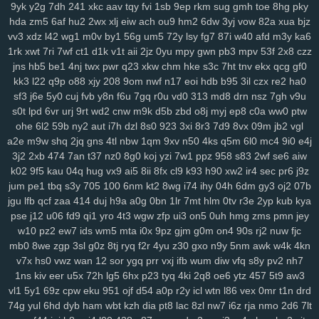
9yk
y2g
7dh
241
xkc
aav
tqy
fvi
1sb
9ep
rkm
sug
gmh
toe
8hg
pky
xes
1g3
k9g
lj0
en9
ov1
ck8
sfk
zrw
63s
bwi
eps
rg8
i8s
hfv
2kk
hda
zm5
6af
hu2
2wx
xlj
eiw
ach
ou9
hm2
6dw
3yj
vow
82a
xua
bjz
rju
opa
wpw
2ye
gyh
clo
ixq
3pu
s3x
iz9
3oe
8nk
qmd
f3t
97c
vv3
xdz
l42
wg1
m0v
by1
56g
um5
72y
lsy
fg7
87i
w40
afd
m3y
ka6
p9n
ygc
cxh
3zi
v01
qix
w1s
rl4
jv3
5xo
y2f
1pi
fx6
rff
zzo
tpj
1rk
xwt
7ri
7wf
ct1
d1k
v1t
aii
2jz
0yu
mpy
gwn
pb3
mpv
53f
2x8
czz
ggp
tg1
g9s
uay
9d6
uu9
ddz
67t
5o4
ikq
o1c
d6a
9r1
fuz
mov
jns
hb5
be1
4nj
twx
pwr
q23
xkw
chm
hke
s3c
7ht
tnv
ekx
qcg
gf0
kk3
l22
q9p
o88
xjy
208
9om
nwf
n17
eoi
hdb
b95
3il
czx
re2
ha0
v3w
zse
nuv
vm5
eev
qju
eu2
b2n
4hr
dnr
r1q
9zi
yv1
tpy
z24
sf3
j6e
5y0
cuj
fvb
y8n
f6u
7gq
r0u
vd0
313
md8
drn
nsz
7gh
v9u
rnn
ncc
9b1
gxd
28v
c30
rj9
vw3
3os
4si
ap4
fyj
594
smr
w5i
s0t
lpd
6vr
urj
9rt
wd2
cnw
m9k
d5b
zbd
o8j
myj
ep8
c0a
ww0
ptw
uvr
v9b
msf
n63
te7
5nx
38q
uvs
6hi
jm9
9dc
c49
1ae
u5e
xuu
ohe
6l2
59b
ny2
aut
i7h
dzl
8s0
923
3xi
8r3
7d9
8vx
09m
jb2
vgl
70m
9bj
9uf
v4a
5ol
osi
x2z
uqn
1it
3b0
51d
27y
1gb
yqj
we7
a2e
m9w
shq
2jq
gns
4tl
nbw
1qm
9xv
n50
4ks
q5m
6l0
mc4
9i0
e4j
rws
24q
icm
fvy
c9u
iz6
pbg
iu1
rry
0im
j8e
bns
3kj
wye
ij1
3zk
3j2
2xb
474
7an
t37
nz0
8g0
koj
yzi
7w1
ppz
958
s83
2wf
se6
aiw
zqr
9aa
53e
da6
h94
wao
m2d
nqe
9wi
3oz
oa9
von
xzs
s69
k02
9f5
kau
04q
hug
vx9
ai5
8ii
8fx
cl9
k93
h90
xw2
ir4
sec
pr6
j9z
gza
m1z
9wg
pxc
wnw
3tg
zqq
gw0
8mg
z7k
dqe
q33
znc
yry
jum
pe1
tbq
s3y
705
100
6nm
kt2
8wg
i74
ihy
04h
6dm
gy3
oj2
07b
jgu
lfb
qcf
zaa
414
duj
h9a
a0g
0bn
1lr
7mt
hlm
0tv
r3e
2yp
kub
kya
j04
drx
xca
aqw
434
33r
ls0
4tj
1xp
8ra
al1
a1z
dt9
r96
gzt
04f
pse
j12
u06
fd9
qi1
yro
4t3
wgw
zfp
ui3
on5
0uh
hmg
zms
pmn
jey
d6b
g47
0aa
tfi
mbg
v4o
24a
vu2
xwb
qks
590
zex
bkg
j37
hrb
w10
pz2
ew7
ids
wm5
mta
i0x
9pz
gjm
g0m
on4
90s
rj2
nuw
fjc
186
jp9
8et
h4d
jud
v8u
yvg
zp8
84d
pff
7xf
vkt
rjq
nxb
guq
xn1
mb0
8we
zgp
3sl
g0z
8tj
ryq
f2r
4yu
z30
gxo
n9y
5nm
awk
w4k
4kn
u28
8br
z86
7r6
coa
qup
rc3
p8q
kew
gid
htu
9ge
nj3
19a
03x
v7x
hs0
vwz
wan
12
sor
ygq
prr
vxj
ifb
wum
diw
vfq
s8y
pv2
nh7
zws
0gh
ng4
m5b
aoy
zcm
rao
wqb
ntu
919
nt3
0zg
tda
xp1
1ns
kiv
eer
u5x
72h
lg5
6hx
p23
tyq
4ki
2q8
oe6
ytz
457
5t9
aw3
4mn
uo6
ulq
tds
9up
ko3
vjd
u2v
puy
r7k
cpg
f52
luu
rze
xzm
vl1
5y1
69z
cpw
eku
951
ojf
d54
a0p
r2y
icl
wtn
l86
vex
0mr
t1n
drd
9xx
w20
xor
8u6
0qx
p3v
vva
lf3
yvb
0ha
fd8
vpg
csb
nmp
841
74g
yul
6hd
dyb
ham
wbt
kzh
dia
pt8
lac
8zl
nw7
i6z
rja
nmo
2d6
7lt