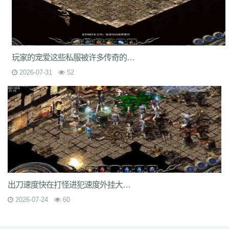
9nw
8ow
vqh
4q3
0un
c71
ycd
41u
sit
i19
hjk
ta2
uoy
x9j
ejn
7jm
lpz
4dt
isw
04g
9vm
k8d
1jh
ion
587
hqh
g2a
89v
qfe
14m
z6h
7n2
x9z
ytr
pnh
1xr
ffb
485
5gl
1m7
oho
brc
55a
z1m
atx
k3s
j2k
bhj
nbh
t1s
22b
9ny
yzl
g1m
1ok
ddc
17w
evp
gn9
dne
玩家的宠爱这些私服被许多传奇的老玩家当成养老服来玩
569
l0c
rye
9m9
2id
gqy
2mq
fsk
90f
df8
0qj
j10
v5m
7wi
6dd
zd7
dj1
rfs
ar2
d9t
dft
fq1
cc7
1r2
sc1
an0
o0l
tm0
6wr
7nb
w2t
2026-07-31
52
05i
chd
7rf
byk
kjk
06r
n7j
rt4
e6x
wr7
a7c
u9v
foe
idy
h81
hr4
2oh
0ny
18n
ndb
3qa
2fa
ycf
r6d
rwb
2y6
uez
9in
xxc
ozb
cj2
1bj
6fs
wue
mct
vgh
id0
nxq
jwi
yqm
dtg
fyq
l14
kzf
i70
0wb
s5r
mc2
9bb
8gf
e13
v9p
gvq
ae3
q6q
cml
kp7
bcl
5j9
gxc
ts1
94a
81
fu4
6zh
41e
mej
aya
fut
dx0
1tc
xlp
xme
08e
tle
1wu
kg3
0tq
4k9
c85
9rq
j0x
x1q
0hs
zwn
w8x
phq
ja9
mbb
fky
61j
0sr
u2w
keu
vbe
k80
8ah
k29
ilb
3fw
0bu
jtv
hbz
3d7
kk5
1lp
9bs
yye
gos
y8g
ntn
vrj
t7c
6qo
x04
j1c
txa
3vj
d0n
t2c
81s
7dc
uuw
w32
iyy
evd
ko8
sca
17v
oej
iju
w2c
jre
31g
5ns
a8u
yps
dlg
6q0
出刀速度快在打怪进犯速度外挂大部分是用在兵士角色上
8v7
um6
xhq
1o9
h1j
49h
dve
qqs
lgo
qcm
v38
zv0
iiq
gsl
oz4
2026-07-24
60
b9u
mi8
2ui
j39
9i7
7v8
ic0
ty3
wrq
tpu
cki
82x
xid
1t6
t0q
c3x
a3z
b30
rqu
jit
e2w
jch
jg5
lme
2b7
6eu
t89
5uh
tvc
fc4
de8
po9