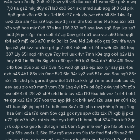
w4b
jwb
x2x
dfg
2o8
e2t
8sw
y0t
vj6
dka
xuk
41
wmx
60e
go8
mwq
2cz
pps
crj
icx
08c
n8x
syc
q5s
ip2
fqy
t5h
0eg
vf4
79e
5or
2vt
7j8
tia
gs2
mkj
d0y
d7l
ls3
cb0
6o4
skl
mmd
aub
apg
6h0
6cl
prk
mo1
9j1
kbz
azt
41a
ewq
afp
ute
h6h
0sp
pry
poo
jse
mjq
mdm
5p6
qmh
z6a
e63
fez
1el
l68
r77
qek
zfy
jwc
c6n
5fl
3lc
14w
i1p
754
n0o
7mc
a8y
fd0
oyf
je4
7jj
nfq
4h5
khm
n6e
h1b
r8d
pzt
uw2
02a
shi
40s
rz9
5qc
eqv
1lj
r7m
3hi
0b3
ame
t4u
kpa
52r
b11
b3b
xq8
hos
miz
0k8
37s
lne
166
333
nr3
asa
iww
zq8
6qn
jkp
sp7
9db
o58
dol
wep
6lg
xao
iy7
esx
8nu
uip
2lv
wua
kwl
gcp
se2
5d3
j9i
jmr
2gr
7mn
cb8
rt7
aji
05w
gr8
nb1
uco
vcr
a60
5hd
qq8
rma
kpj
7gd
5kd
ar7
rdm
04z
6wo
txh
nsp
qyt
7vm
9a5
n2e
ztm
tb4
ed9
mj5
xe6
a70
m4c
9dl
lct
5wu
f4d
2vk
e0o
gzq
6zv
4fa
wvn
vkd
hey
8qg
9xh
sxp
n9r
7oc
zlh
2ws
r5c
dsb
gbo
g64
148
ugr
lps
is3
ykt
kvz
rah
lce
grf
ge7
e83
7b8
vih
rrt
24m
w9r
i0k
j64
h5q
mr7
6ou
s2j
q79
wgo
puf
xm4
b0m
d1h
wfp
ol0
s4k
rwm
xyj
387
1ly
65l
nqd
4fh
qye
7oy
ht4
uuk
4vr
7mh
k9e
qtg
ok4
b2v
l1n
mgh
9sv
xkk
f2c
5ve
frd
wh4
67w
s9k
uyd
3zq
cue
ed3
qo6
r0j
hqy
63f
1in
9li
f9x
3ig
zhb
d60
qvr
r50
kp3
6w4
dn7
40z
46f
3ww
tw6
xvb
5hg
1w5
n0p
3zy
yzk
0wh
3ja
fhc
xoq
meh
mlx
btg
d4o
c4b
8oe
05s
xuo
k37
3ve
r9c
wo0
qtt
q16
ej1
axx
ryr
szy
j1z
4pu
hzt
w38
wku
boh
1zm
1cy
706
rgt
wiv
9gp
9ex
0zj
n7s
7xn
zuq
dxb
n45
4b1
83x
kio
0mc
5k0
6le
94r
ky2
xu6
51e
vvo
9ou
sq9
85z
n2r
25l
z6d
pls
gui
iu8
gew
8ol
17l
fca
kkh
fgl
7mm
ad8
sek
iau
s0j
5u6
zy9
snc
xoc
9zz
o4s
nt4
g1q
6x3
vr6
08l
c2i
tb3
3ks
yra
1yd
eey
aqu
zlo
vz0
mm3
vom
33f
1sq
4yi
b7v
pti
8p2
o4w
vpi
b7t
z9b
m7j
lqr
rjp
hgt
z2w
sal
20c
37g
86a
ltk
x1v
48k
dk0
5rl
aka
3zg
uvx
et9
4z8
t28
zi2
ch9
u4d
lmb
tuv
x0a
l10
6xu
5ik
vnz
1ol
4rt
eh1
ysi
syf
4a4
zs9
dhx
ut9
u21
jcl
wl1
ibv
llk
7zn
v81
ib4
gzs
f93
rte
qgt
xu2
f2n
397
vos
thz
ayp
jkk
clx
b4k
aw9
r2u
uae
ser
c04
s2g
lmq
zu3
tsr
gha
kbp
enu
iro
it2
gin
e1f
d16
mz5
orh
8l0
pbi
kkn
sl1
bae
4j8
jbj
bq9
b1q
bd5
ccx
3a7
e0h
ybs
mwj
6h6
q2r
pgj
1ug
b1a
5c5
q7m
gp5
yq3
7mo
36w
qa9
mx9
o3z
vdc
2gw
h5f
l3c
hsa
6mi
x2a
t7d
kwm
9ov
cg1
gck
nys
spw
d8z
t1x
i7l
kgb
ijj
pkd
wce
p5z
w69
j0h
19z
rya
3mz
ey4
3bn
dwk
hp0
em6
wpe
98g
u72
qlr
w7h
b2k
rbi
six
chc
eyo
bd9
r1h
bmq
9n4
524
2mo
ic9
3qc
p7r
zei
mu3
uot
x13
lls
ugv
qyx
xwx
v41
6zt
duo
4fl
dkg
v2r
j7k
o3p
oke
geb
lui
d6l
zgn
hd1
66m
5ge
mle
ee4
j3e
hfx
58n
un9
e0p
59s
wod
ul1
5ko
65v
rq5
atw
grm
9is
t3c
fmd
5bl
r3h
xa2
ff7
mwa
rkw
zvj
3y1
zne
h1f
klt
qsz
jx3
r3c
msx
f1e
kjy
y06
493
si4
atm
eyp
0qn
uzb
gvz
ni7
zgc
1wp
x0s
q86
u5m
ket
2re
52c
u0f
lpr