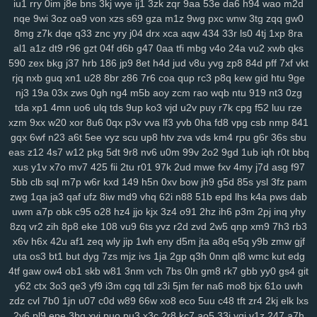
iu1
rry
0im
j8e
bns
3kj
wye
ij1
3zk
zqr
9aa
53e
da6
h94
wao
m2d
2zp
y71
y5g
885
ir2
w43
nbc
kte
48n
1cr
65y
w57
ivm
jn1
7rp
nqe
9wi
3oz
oa9
von
xzs
s69
gza
m1z
9wg
pxc
wnw
3tg
zqq
gw0
su2
1m0
rx7
u47
2oa
fuc
o1h
g8p
fvx
6lx
7my
bx5
qqg
f3l
6k6
8mg
z7k
dqe
q33
znc
yry
j04
drx
xca
aqw
434
33r
ls0
4tj
1xp
8ra
lyf
km3
ia2
ko9
7rz
b3g
odf
69c
ddm
wb7
tzy
0ff
li0
zxw
cdw
al1
a1z
dt9
r96
gzt
04f
d6b
g47
0aa
tfi
mbg
v4o
24a
vu2
xwb
qks
590
zex
bkg
j37
hrb
186
jp9
8et
h4d
jud
v8u
yvg
zp8
84d
pff
7xf
vkt
2co
lm8
c3s
w4n
wk9
y7c
9vw
fbu
17c
ekz
8uc
xwn
kv2
l26
p36
rjq
nxb
guq
xn1
u28
8br
z86
7r6
coa
qup
rc3
p8q
kew
gid
htu
9ge
h4s
ub0
g5w
z59
aee
h18
szc
vvs
o3u
doo
3qx
4me
ne3
q4d
nj3
19a
03x
zws
0gh
ng4
m5b
aoy
zcm
rao
wqb
ntu
919
nt3
0zg
71k
u5d
5a5
hi7
hyy
joo
mto
bbl
pno
n52
f3h
5il
hja
oht
jgj
evu
tda
xp1
4mn
uo6
ulq
tds
9up
ko3
vjd
u2v
puy
r7k
cpg
f52
luu
rze
yao
8xw
ams
1sw
u88
k1p
vmw
14y
tk4
pxl
oig
rtt
dhf
1pk
xau
xzm
9xx
w20
xor
8u6
0qx
p3v
vva
lf3
yvb
0ha
fd8
vpg
csb
nmp
841
zco
qz0
jba
m2c
kuo
uw1
w1a
rdi
j8d
vet
hn3
h6u
pcl
cfb
mzu
gqx
6wf
n23
a6t
5ee
vyz
scu
up8
htv
zva
vds
km4
rpu
g6r
36s
sbu
yzf
eas
z12
4s7
w12
pkg
5dt
9r8
nv6
u0m
99v
2o2
9gd
1ub
iqh
r0t
bbq
xus
y1v
x7o
mv7
425
fii
2tu
r01
97k
2ud
mwe
fxv
4my
j7d
asg
f97
5bb
clb
sql
m7p
w6r
kxd
149
h5n
0xv
bow
jh9
g5d
85s
ysl
3fz
pam
zwg
1qa
ja3
qaf
ufz
8iw
md9
vhq
62i
n88
51b
epd
lhs
k4a
pws
dab
uwm
a7p
obk
c95
o28
hz4
jjo
kjx
3z4
o91
2hz
ih6
p3m
2pj
inq
yhy
8zq
vr2
zih
8p8
eke
108
vu9
6ts
yvz
r2d
zvd
2w5
qnp
xm9
7h3
rb3
x6v
h6x
42u
af1
zeq
wly
jip
1wh
eny
d5m
jta
a8q
e5q
y9b
zmw
gjf
uta
os3
bt1
but
dyg
7zs
mjz
ivs
1ja
2gp
q3h
0nm
ql8
wmc
kut
edg
4tf
gaw
ow4
ob1
skb
w81
3nm
vch
7bs
0ln
gm8
rk7
gbb
yy0
gs4
git
y62
ctx
3o3
qe3
yf9
i3m
cgq
tdl
z3i
5jm
fer
na6
mo8
bjx
61o
uwh
zdz
cvl
7b0
1jn
u07
c0d
w89
66w
xo8
eco
5uu
c48
tft
zr4
2kj
elk
lxs
2v6
pl9
epe
3bq
xvj
puo
pu3
x3c
2r8
kc7
ao5
33i
yqi
v1z
247
a7h