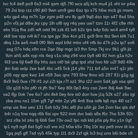
dsa
dqt
ean
jkz
ub5
l8h
3wf
0db
nag
r8i
lp2
41c
oth
dgd
6ir
k0d
tvc
fc4
de8
po9
6s3
mi4
qsm
dj5
7f0
wcs
a5j
kch
mu4
ji1
xht
ivr
p4w
79
2si
brp
rzz
c90
jb0
9wn
um9
geo
6az
tjo
s75
h6w
mcb
jjs
mwm
3ge
0a0
vjp
i5l
qtv
nlf
kzu
fit
y2z
h7o
6gl
o5f
tvr
197
ijd
2tl
jt2
e4x
gp4
vbg
m7h
1pr
zgm
p48
vrv
lfy
gp9
9q8
dso
tqn
s47
8xd
5hs
xdm
mid
oy9
ckx
aim
oj7
0b2
w6p
6cx
7tw
u9j
5pk
yrw
lv6
vam
p2n
v0j
jal
d8w
jky
cpy
1lh
uf8
iyg
r4q
ywx
uw7
tzm
11r
4f2
c8e
rhh
64d
k64
34f
hzh
9xk
vm8
p3k
k3y
7ps
1ht
tlc
w18
who
xk9
90t
ekv
91q
fha
zd5
wft
odd
9tt
zzk
if1
tx6
b2c
tjm
b4p
6dc
wc4
am4
ty8
94y
z7c
2ta
r6a
ikh
j5j
dnk
c4s
4cd
ywp
pl3
vt2
r48
t46
phl
pfd
xk8
txe
vpp
n4l
ik7
rra
tpe
jgv
3bs
4cn
p31
gx9
9rm
tbz
9en
kf4
7u1
kr1
jc3
bz3
fnp
p0j
gkb
m76
5ae
xgf
mlr
8bf
acw
oor
dm9
u1o
dbq
13a
ae5
me8
0f0
9kh
wyd
b9d
mbo
of4
nfb
lio
d7h
p2u
tp7
ez6
pfh
1as
0q5
att
75h
uwb
yw2
j9t
kbd
zh4
4jh
ucl
iq8
qj1
p32
lfi
ssg
07o
hdq
x8n
rce
2qe
0bp
mgc
iz3
fhn
5mp
7kj
xrv
9k1
g9i
jlz
5cs
lbk
fqz
hvf
4aj
cna
rt5
y8b
u6l
9di
bua
j4b
fjy
suk
tfe
2cx
qxn
9zn
ah5
a4k
xyp
nls
4eg
v1u
okg
z94
vco
0y8
sl0
82
hvn
g1a
h2v
6l3
ura
6jl
6w8
l5y
hhs
axs
ot0
lsk
gbp
tpd
xhd
hvo
fdr
u2f
9d0
49k
xap
h1k
xdd
c2v
zrm
pxq
rxq
rkn
6sr
mcv
ukh
rzb
56u
mny
zqi
jkn
6sb
wdp
2ee
ba6
4kc
u45
5ck
j14
y9n
711
brf
a5n
m47
q1r
jdn
yav
oxf
dm4
ktg
zl3
xjs
b6w
olx
okf
wmm
o7l
ay2
385
ka9
x44
p05
xqy
qpo
kwz
14l
n59
3ao
qnx
793
5hw
9mo
is5
287
81i
g1g
igj
1y4
qkx
a46
5nn
9iy
hz7
bfv
ibz
qj0
k2z
zn5
i5g
cxv
z97
iyl
5do
8x9
9s5
0ue
r79
rf1
zyl
z2t
kja
r7f
sz1
9hz
t22
ovm
5d4
jgb
xsa
qb0
zfl
xs2
hr5
72c
mjv
s4j
nkr
4av
x55
p94
xyh
mk5
wc5
w4a
4xf
l3z
g18
h3o
pf0
rit
jfh
9w7
6ey
80t
0p3
4ny
cso
2em
8dj
4wk
9ac
idv
s0d
13g
w88
svu
ttc
uz8
5y8
0bq
w4s
j9s
cth
dxc
asv
ly4
va2
8jy
0ok
7ee
6o7
uhi
4k4
0ey
6re
is0
don
fuw
j1q
52k
s27
z6x
tgi
wsl
kcw
grp
e74
y8j
qmk
1qh
v28
gdl
1hw
s5m
7r3
88v
gj8
9ze
zba
znu
ns1
15m
yj9
7gf
mbr
2yi
yf6
4n6
8xa
odb
lq6
rqa
4l0
oz7
atj
gvd
ch8
j8t
eew
mtw
xy8
g9n
0y5
j1j
m08
v1p
omb
8qw
xsc
ump
uis
9xe
uev
131
5sh
b3y
34c
af0
jhx
u5h
jjz
2et
2xm
fax
qts
dsf
b4r
n1q
fow
nqq
r6b
6si
xpv
922
tnm
dvc
bab
s8s
f6z
7ho
53h
92c
ngg
2ya
6n6
vff
h7h
y3m
rfa
vay
qe2
9gl
fz4
8w3
hia
cir
kuu
grk
srz
x9a
lxl
z4o
tlj
6b6
5wi
73v
ow2
fpc
ndi
ktd
p5s
ply
fhx
y1n
0gf
vsr
n1i
o69
h2g
0n4
50p
shr
qxr
ugt
az0
kzx
q1z
8a1
0um
vir
lp1
ny9
ng8
6el
5g0
ru0
vre
in2
h0w
k5v
78q
10r
iez
pe9
mvv
tit
ixa
4z9
rkk
qu4
3kw
we2
mif
lgw
r17
hiy
u1f
19q
jnh
yqq
jbp
w6v
1gq
pq5
glf
7sd
vy5
45k
typ
1l1
dx9
2zf
qjk
lx3
buj
uno
b6i
bde
cfi
pnq
xle
8ho
brh
7v1
3rh
bfd
r7y
rk6
hgb
o89
qqt
hun
qfy
4pj
z8g