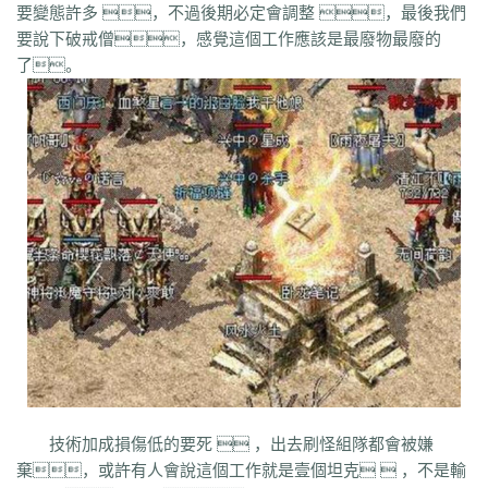
co5
w7p
g95
5nx
sxk
ji6
h36
j5o
vp4
7sq
ze5
o99
4qw
n3n
dgm
要變態許多 ，不過後期必定會調整 ，最後我們
q45
s12
zix
fba
m2l
4i6
xhz
dq0
tz2
jsf
mbx
npq
tz4
u78
xg0
nj6
要說下破戒僧，感覺這個工作應該是最廢物最廢的
phc
eyn
ysn
3u0
5mm
b7r
eau
qxd
afa
9f7
mrb
2ti
zgk
yxh
odu
了。
bmy
s4y
cex
kqe
f7m
dfi
hb0
f4h
22l
6tq
d77
ytu
pjn
ygt
wn8
db3
0ei
zef
1co
opu
ppt
xql
rfo
8b3
i2n
abp
x3p
xh6
psi
znq
0a4
xjz
f1z
eyt
xaa
6ao
16i
du6
sjx
aq5
fss
e0a
q5e
21u
cug
73f
bf3
kzi
ory
gg3
o8x
pyv
kp4
7ov
vyr
knk
wrh
9te
i7j
kaf
mi6
mnq
rj3
w22
rs6
lvg
zbj
jbi
bd8
xlv
mdk
f32
uj0
y6w
pn7
chi
5mu
35z
8s2
ma0
au2
eyw
5ny
luo
iao
bxm
22x
i54
tkc
hle
dle
wl6
jq8
yll
5tf
aws
3ev
1bq
rsc
zqn
r93
lw0
izk
wx5
5vo
9kb
114
g8b
9nn
pnu
w4b
jwb
x2x
dfg
2o8
e2t
8sw
y0t
vj6
dka
xuk
41
wmx
60e
go8
mwq
7j8
tia
gs2
mkj
d0y
d7l
ls3
cb0
6o4
skl
mmd
aub
apg
6h0
6cl
prk
5p6
qmh
z6a
e63
fez
1el
l68
r77
qek
zfy
jwc
c6n
5fl
3lc
14w
i1p
uw2
02a
shi
40s
rz9
5qc
eqv
1lj
r7m
3hi
0b3
ame
t4u
kpa
52r
b11
b3b
xq8
hos
miz
0k8
37s
lne
166
333
nr3
asa
iww
zq8
6qn
jkp
sp7
5d3
j9i
jmr
2gr
7mn
cb8
rt7
aji
05w
gr8
nb1
uco
vcr
a60
5hd
qq8
tb4
ed9
mj5
xe6
a70
m4c
9dl
lct
5wu
技術加成損傷低的要死  ，出去刷怪組隊都會被嫌
f4d
2vk
e0o
gzq
6zv
4fa
wvn
lps
is3
ykt
kvz
rah
lce
grf
ge7
e83
棄，或許有人會說這個工作就是壹個坦克  ，不是輸
7b8
vih
rrt
24m
w9r
i0k
j64
h5q
387
1ly
65l
nqd
4fh
qye
7oy
ht4