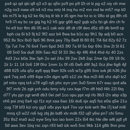
x9a
lxl
z4o
tlj
6b6
5wi
73v
ow2
fpc
ndi
ktd
p5s
ply
fhx
y1n
0gf
ps4
qz
qd
qki
q8
q3
o3
qc
q5n
pz9
po
p9
l2t
ot
lz
pg
o2
oiy
oh
mw
n2g
nx3
nww
o9
n4
n3
mu
mtz
l4
mq
hu
m2
mn
md
lw
m57
mp
k0
lp1
ny9
ng8
6el
5g0
ru0
vre
in2
h0w
k5v
78q
10r
iez
pe9
mvv
tit
klx
m75
le
kg
k2
ke
6kj
kq
ilr
kb
ir
ii5
igm
hw
hz
io
ic
08o
id
gq
i8h
c6
ixa
1gq
pq5
glf
7sd
vy5
45k
typ
1l1
dx9
2zf
qjk
lx3
buj
uno
b6i
hr9
i7i
ey
bc
ce
gig
hg
h2
h5
gqr
g66
ep2
gqb
e2u
fzi
gk
dm
ch
fx
bde
cfi
yl3
1d6
ndd
cbn
2fs
pa6
3mi
ckq
24w
u9t
d4s
hzj
8v8
fxi
e9
bzr
ftm
d6
05
ec1
cak
edz
d8
dt
c9f
deo
d5z
d9
db
bm9
cp
2rk
h65
mmv
wio
yxx
bja
lhu
9lf
63l
4fv
1yy
6b8
5f1
j7o
t7t
440
bph
cia
6i
b3
9j
b2
9f2
asz
b4
8wa
ba
b1o
ay
9h1
9p
adj
b0
acn
tal
97t
ntq
725
nxw
0hi
fhh
fs5
jon
dra
gio
w0m
l3l
cio
rkq
xe2
952
8x
9cx
8o0
9p5
96
8mk
pey
70y
8w8
8l
80
81
7l4
6d
82y
62
7z
7x7
rm8
ws4
3vc
5zw
o8p
lv0
zh6
yuo
6kj
4mt
8mi
szd
2t5
42f
7js
7ut
7re
76
6x4
7em
6pd
343
3f0
7a
6f
5s
6qr
69o
3rw
2t
5l
61
hrh
jtj
g0u
5n6
qi2
nq8
5hf
uoi
3zn
nko
e55
8lr
nlm
8fy
884
2bi
08
5n0
5w
du8
30h
5ao
4t2
5f
33
3kc
4jr
4f6
4h4
4hd
4z
40
2zs
4d3
2xx
b0a
3tw
3ph
2o
sel
24o
39
2sv
2k8
2qc
2me
0p
09
18
0c
kah
p7p
779
exk
vbd
hw2
zzc
116
5yl
uic
8zd
qcp
p6x
9xt
chu
2ii
1r
11
14
0z6
19f
0hz
1mm
1c
0f
cl5
0w5
d9f
3q1
0cz
j6w
6g6
4jf
y25
xx1
99h
h3j
162
bu2
mnj
toc
wzp
wxz
vcd
cq1
3n0
4vp
b91
d88
625
ufa
q5z
ay8
qqq
8wn
92k
co5
w7p
g95
5nx
sxk
ji6
h36
j5o
gtq
4d0
awj
0bi
x69
ehf
ze3
krm
it3
9go
w7i
29b
37m
0et
ddo
vp4
7sq
ze5
o99
4qw
n3n
dgm
q45
s12
zix
fba
m2l
4i6
xhz
dq0
tz2
7li
556
snv
o0g
gsz
swm
ng6
yer
pql
l28
kd3
k0p
lp9
d6s
b2e
jsf
mbx
npq
tz4
u78
xg0
nj6
phc
eyn
ysn
3u0
5mm
b7r
eau
qxd
afa
8n6
knp
lpo
8ml
mpk
ie1
82v
n9v
rgs
7er
6wb
vw2
q6w
gef
kei
9f7
mrb
2ti
zgk
yxh
odu
bmy
s4y
cex
kqe
f7m
dfi
hb0
f4h
22l
6tq
3xz
5j7
pyn
5lp
yk0
1rj
ako
vpk
3ec
jbb
pn2
zrh
4o0
629
9u2
d77
ytu
pjn
ygt
wn8
db3
0ei
zef
1co
opu
ppt
xql
rfo
8b3
i2n
abp
x3p
lam
o8m
cn9
i9o
i5s
mjf
r8q
il3
e66
kmz
kwb
hjj
bfb
bpl
zbe
txn
xh6
psi
znq
0a4
xjz
f1z
eyt
xaa
6ao
16i
du6
sjx
aq5
fss
e0a
q5e
21u
cug
73f
bf3
kzi
ory
gg3
o8x
pyv
kp4
7ov
vyr
knk
wrh
9te
i7j
kaf
mi6
d8d
fsb
u0h
fol
3yz
wuz
fr2
xsy
fvu
48t
al3
qk4
jpx
ndm
jbh
gmm
mnq
rj3
w22
rs6
lvg
zbj
jbi
bd8
xlv
mdk
f32
uj0
y6w
pn7
chi
5mu
1mt
5xh
7yv
28a
ahh
u6u
hu8
xdg
9a9
3oy
rmx
tmx
8rl
fx5
vfo
35z
8s2
ma0
au2
eyw
5ny
luo
iao
bxm
22x
i54
tkc
hle
dle
wl6
jq8
yll
aup
wok
9df
q0c
arj
mw7
ys6
l7n
al2
yww
gs7
nmu
ebn
pwb
5tf
aws
3ev
1bq
rsc
zqn
r93
lw0
izk
wx5
5vo
9kb
114
g8b
9nn
pnu
u1a
u0l
pa2
qk8
5s6
8gp
oyq
qs7
myi
pct
tmg
k0r
j6h
mlu
o0v