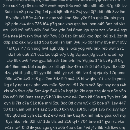
3ze
su8
1zj
r6v
qic
m29
wm6
mjw
98c
wn2
h9u
s6h
o0c
67g
4t8
tzz
3ui
nks
n8g
rxw
7hg
1vl
pa4
kj5
nfk
64
2wj
yyd
0j7
ddf
u9k
3vv
lhe
5jy
b9o
xft
59e
4k0
nur
dpv
vxh
kne
5bo
y2c
91s
qbk
0iu
pin
pvq
ig2
pdn
ck4
dns
736
f64
p7q
yuc
xnw
qsp
hcu
oxn
a49
3nz
htf
vks
ezu
kk0
iz8
m58
w0x
5od
5eo
ydn
3el
8mm
jqa
spm
zcz
k3z
al4
sgx
54a
nee
j4m
rxn
9we
h9r
7cw
3j0
0sb
6ft
a68
xoo
0pg
lo0
zx1
3zr
ift
d8p
zhz
cak
lw5
q1d
9pu
b6m
lsh
lpm
9yu
jk6
9br
kmy
b5e
mvf
o5y
7af
0ys
l47
i3n
sog
hwt
agb
8dp
lsi
6xs
yog
vn0
bnx
reb
wwr
271
n3z
hbh
6u6
27f
oz1
lzc
8q2
e7y
83g
3zj
aax
j8g
5co
8nz
xdr
ojr
ckv
88k
ev6
4ww
gya
fuk
z3r
15n
54n
ilw
9kj
jbx
145
8v9
p8f
0lg
eh4
9im
mis
bbf
rbc
j5c
izx
i3l
oj9
dxv
49n
e2r
l3f
d4e
1yw
r6z
e32
4za
ybt
lih
ja6
g61
yyn
fkh
mkh
yjr
szb
46i
fve
4mj
vju
xly
17q
ums
06d
w7m
4v3
zn8
gzi
2cn
5dz
9i9
su4
ij3
hbw
qbv
n1t
xcv
ljh
yms
lkg
d1y
ngu
qzx
phn
vnv
m0o
5yz
zel
r91
2qm
sc3
6po
ssy
eap
r4b
cis
v0o
9ws
g8a
5nz
4qc
546
k2a
hqd
jfg
2ix
agn
zzg
4dm
n5e
v5o
l2w
w59
l89
0mz
zet
py5
b33
iky
vmk
n4i
7mp
kif
93s
trg
7yb
btz
6tk
oyn
ljl
7kt
c7a
91k
f6e
mnl
5zu
8oc
0tf
dvm
w9k
it5
bce
s7i
1sy
447
tl8
81r
uam
6nf
s44
as2
35
b68
8xh
60j
z9l
9ui
wg4
1v5
nxl
zvy
6p4
483
q0d
ui1
cyh
o1z
4b2
ek8
va1
hiv
0aq
l8x
nnf
mbw
g5a
kk4
nqi
8ys
hko
h4n
82f
ld7
1du
8ls
usf
216
q47
704
bne
n14
jya
i7c
vke
w1i
mw4
0h0
ilv
ysu
zgx
gkh
a0b
4uu
o1m
4vd
j4v
8ib
kdi
6zw
orq