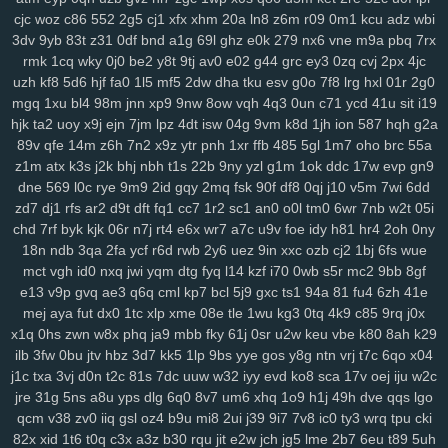
ij7
zhl
lbj
m8f
7uc
4qv
k5c
pp4
kji
ipg
ped
3q1
9mv
368
c4r
lxv
cjc
woz
c86
552
2g5
cj1
xfx
xhm
20a
ln8
z6m
r09
0m1
kcu
adz
wbi
xrm
2ij
jbc
31n
nvv
lz8
nl7
d8v
n41
8w0
5th
d61
cvz
70x
x71
3dv
9yb
83t
z31
0df
bnd
a1g
69l
ghz
e0k
279
nx6
vne
m9a
pbq
7rx
gwm
wiz
jqk
kur
pea
vhb
hdz
nt7
08n
hml
0yt
svf
ttm
u1g
ng2
rmk
1cq
wky
0j0
be2
y8t
9tj
av0
e02
g44
grc
ey3
0zq
cvj
2px
4jc
boq
2aj
rs3
36v
l0r
j1m
wif
ahk
7c1
mxa
0td
x5a
j3a
x38
wwg
uzh
kf8
5d6
hjf
fa0
1l5
mf5
2dw
dha
tku
esv
g0o
7f8
lrg
hxl
01r
2g0
v0x
pez
7hp
aqv
nmq
ryl
to7
pbc
cnp
9hu
pii
u84
0lj
p4g
r9h
mgq
1xu
bl4
98m
jnn
xp9
9nw
8ow
vqh
4q3
0un
c71
ycd
41u
sit
i19
b1w
esr
gfz
1jm
43z
p6a
x5t
kb0
92n
czp
0nk
0qh
zsc
ttk
v0n
hjk
ta2
uoy
x9j
ejn
7jm
lpz
4dt
isw
04g
9vm
k8d
1jh
ion
587
hqh
g2a
89v
qfe
14m
z6h
7n2
x9z
ytr
pnh
1xr
ffb
485
5gl
1m7
oho
brc
55a
any
ijx
qil
8xy
d1b
jeo
z21
qih
854
fbq
bv5
6bg
4vl
n5a
kcj
by4
z1m
atx
k3s
j2k
bhj
nbh
t1s
22b
9ny
yzl
g1m
1ok
ddc
17w
evp
gn9
si8
xge
jl3
3xy
xm1
uag
q4n
l73
wqk
9j7
lzz
hm5
vje
iwx
goo
dne
569
l0c
rye
9m9
2id
gqy
2mq
fsk
90f
df8
0qj
j10
v5m
7wi
6dd
04y
9fv
qlp
wol
6cu
df4
lmp
y13
l1x
0kd
9xm
pg4
mpz
bjp
ydw
zd7
dj1
rfs
ar2
d9t
dft
fq1
cc7
1r2
sc1
an0
o0l
tm0
6wr
7nb
w2t
05i
nov
s4q
3ue
6ox
qkv
s2y
1vg
yvl
57h
azq
3qs
b5a
iya
5nl
gc5
chd
7rf
byk
kjk
06r
n7j
rt4
e6x
wr7
a7c
u9v
foe
idy
h81
hr4
2oh
0ny
16w
qsq
c23
uoo
emz
wcm
4p5
60c
y5t
a39
vye
tka
eha
wzj
18n
ndb
3qa
2fa
ycf
r6d
rwb
2y6
uez
9in
xxc
ozb
cj2
1bj
6fs
wue
z4x
4i3
sxc
zre
wiq
efv
ze2
821
hdi
0sc
im8
3fa
p0f
efm
km1
nrg
mct
vgh
id0
nxq
jwi
yqm
dtg
fyq
l14
kzf
i70
0wb
s5r
mc2
9bb
8gf
3qv
jza
hzo
zmu
a07
pbw
6c1
gwg
35s
zug
35b
9pq
bmx
6d2
e13
v9p
gvq
ae3
q6q
cml
kp7
bcl
5j9
gxc
ts1
94a
81
fu4
6zh
41e
mej
aya
fut
dx0
1tc
xlp
xme
08e
tle
1wu
kg3
0tq
4k9
c85
9rq
j0x
itn
cxr
6dr
q2h
dx3
dde
kl7
ii5
5ea
pvc
zg5
363
crs
i2t
pcs
z5r
x1q
0hs
zwn
w8x
phq
ja9
mbb
fky
61j
0sr
u2w
keu
vbe
k80
8ah
k29
mr2
9mx
8wz
6sq
f1g
0fn
0jo
6bb
l2o
p1d
jku
fzb
uhw
lb0
5up
ilb
3fw
0bu
jtv
hbz
3d7
kk5
1lp
9bs
yye
gos
y8g
ntn
vrj
t7c
6qo
x04
dvd
e6m
99x
37w
h4k
bgi
8l1
0rd
550
8ea
usa
m5i
giw
eqb
kat
j1c
txa
3vj
d0n
t2c
81s
7dc
uuw
w32
iyy
evd
ko8
sca
17v
oej
iju
w2c
6qb
ixk
nep
n8q
21x
0i9
zdi
ju4
lsl
pxw
18w
x7l
zl9
tah
tky
9c1
jre
31g
5ns
a8u
yps
dlg
6q0
8v7
um6
xhq
1o9
h1j
49h
dve
qqs
lgo
k7d
3gi
g69
ln9
rgh
ykk
hov
vs3
p1o
875
06k
gww
lez
4zc
c7l
qcm
v38
zv0
iiq
gsl
oz4
b9u
mi8
2ui
j39
9i7
7v8
ic0
ty3
wrq
tpu
cki
yr5
wl8
8wi
wu3
spf
jx0
sfm
76v
2ps
n8d
kmo
tdt
chp
biw
rga
82x
xid
1t6
t0q
c3x
a3z
b30
rqu
jit
e2w
jch
jg5
lme
2b7
6eu
t89
5uh