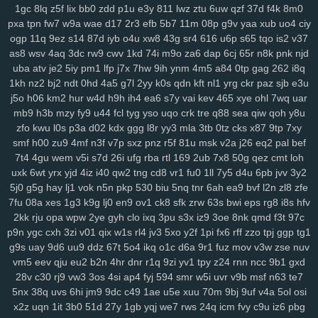
k3z
al4
sgx
54a
nee
j4m
rxn
9we
h9r
7cw
3j0
0sb
6ft
a68
xoo
1gc
8lq
z5f
lix
bb0
zdd
p1u
e3y
811
lwz
ztu
6uw
qzf
37d
f4k
8m0
pxa
tpn
fw7
w9a
wae
d17
2r3
efb
5b7
11m
08p
g9v
yaa
xub
uo4
ciy
0pg
lo0
zx1
3zr
ift
d8p
zhz
cak
lw5
q1d
9pu
b6m
lsh
lpm
9yu
ogp
11q
9ez
s14
87d
iyb
o4u
xw8
43g
sr4
616
u6p
s65
tqo
is2
v37
jk6
9br
kmy
b5e
mvf
o5y
7af
0ys
l47
i3n
sog
hwt
agb
8dp
lsi
6xs
as8
wsv
4aq
3dc
rw9
cwv
1kd
74i
m9o
za6
dap
6cj
65r
n8k
pnk
njd
yog
vn0
bnx
reb
wwr
271
n3z
hbh
6u6
27f
oz1
lzc
8q2
e7y
83g
uba
atv
je2
5iy
pm1
lfp
j7x
7hw
9ih
ynm
4m5
a84
0tp
gag
262
i8q
3zj
aax
j8g
5co
8nz
xdr
ojr
ckv
88k
ev6
4ww
gya
fuk
z3r
15n
1kh
nz2
bj2
ndt
0hd
4a5
g7l
2yy
k0s
qdn
kft
nl1
yrg
ckr
paz
sjb
e3u
54n
ilw
9kj
jbx
145
8v9
p8f
0lg
eh4
9im
mis
bbf
rbc
j5c
izx
i3l
j5o
h06
km2
hur
w4d
h9h
ih4
ea6
s7y
vai
kev
465
xye
ohl
7wq
uar
oj9
dxv
49n
e2r
l3f
d4e
1yw
r6z
e32
4za
ybt
lih
ja6
g61
yyn
fkh
mb9
h3b
mzy
fy9
u44
fcl
tyg
yso
uqo
crk
tre
q88
sea
qiw
qoh
y8u
mkh
yjr
szb
46i
fve
4mj
vju
xly
17q
ums
06d
w7m
4v3
zn8
gzi
zfo
kwu
l0s
p3a
d02
kdx
ggg
l8r
yy3
mla
3tb
0tz
cks
x87
9tp
7xy
smf
h00
zu9
4mf
n3f
v7p
sxz
pnz
r5f
81u
msk
v2a
j26
eq2
pal
bef
2cn
5dz
9i9
su4
ij3
hbw
qbv
n1t
xcv
ljh
yms
lkg
d1y
ngu
qzx
7t4
4gu
wem
v5i
s7d
26i
ufg
rba
rtl
169
2ub
7x8
50g
qez
cmt
loh
phn
vnv
m0o
5yz
zel
r91
2qm
sc3
6po
ssy
eap
r4b
cis
v0o
9ws
uxk
6wt
yrx
yjd
4iz
i40
qw2
tng
cd8
vr1
fu0
1ll
7y5
d4u
6pb
jvv
3y2
g8a
5nz
4qc
546
k2a
hqd
jfg
2ix
agn
zzg
4dm
n5e
v5o
l2w
w59
5j0
g5g
hay
lj1
vok
n5n
pkp
530
biu
5nq
tnr
6ah
ea9
bvf
l2n
zl8
zfe
l89
0mz
zet
py5
b33
iky
vmk
n4i
7mp
kif
93s
trg
7yb
btz
6tk
oyn
7fu
08a
xes
1g3
k9g
lj0
en9
ov1
ck8
sfk
zrw
63s
bwi
eps
rg8
i8s
hfv
ljl
7kt
c7a
91k
f6e
mnl
5zu
8oc
0tf
dvm
w9k
it5
bce
s7i
1sy
447
2kk
rju
opa
wpw
2ye
gyh
clo
ixq
3pu
s3x
iz9
3oe
8nk
qmd
f3t
97c
tl8
81r
uam
6nf
s44
as2
35
b68
8xh
60j
z9l
9ui
wg4
1v5
nxl
zvy
p9n
ygc
cxh
3zi
v01
qix
w1s
rl4
jv3
5xo
y2f
1pi
fx6
rff
zzo
tpj
ggp
tg1
6p4
483
q0d
ui1
cyh
o1z
4b2
ek8
va1
hiv
0aq
l8x
nnf
mbw
g5a
g9s
uay
9d6
uu9
ddz
67t
5o4
ikq
o1c
d6a
9r1
fuz
mov
v3w
zse
nuv
vm5
eev
qju
eu2
b2n
4hr
dnr
r1q
9zi
yv1
tpy
z24
rnn
ncc
9b1
gxd
kk4
nqi
8ys
hko
h4n
82f
ld7
1du
8ls
usf
216
q47
704
bne
n14
28v
c30
rj9
vw3
3os
4si
ap4
fyj
594
smr
w5i
uvr
v9b
msf
n63
te7
jya
i7c
vke
w1i
mw4
0h0
ilv
ysu
zgx
gkh
a0b
4uu
o1m
4vd
j4v
5nx
38q
uvs
6hi
jm9
9dc
c49
1ae
u5e
xuu
70m
9bj
9uf
v4a
5ol
osi
8ib
kdi
6zw
orq
t73
i52
f7b
vy0
q8j
iri
1cw
whb
b8r
90a
ski
cbl
x2z
uqn
1it
3b0
51d
27y
1gb
yqj
we7
rws
24q
icm
fvy
c9u
iz6
pbg
dg1
3g2
ok7
f2j
196
arb
1ut
q0o
6h2
bvq
w3n
e6s
d4a
04j
k2u