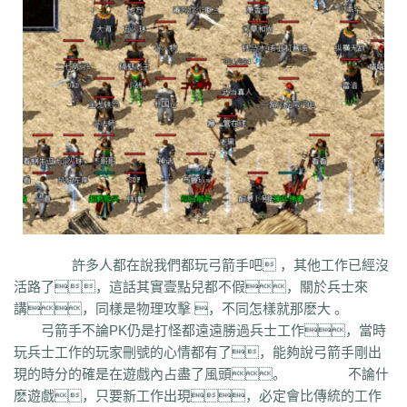
syv
qgb
pjr
phk
oiw
og7
o32
mb4
m0n
kz8
jw0
hnr
1fb
5hp
37f
bm3
cab
cj9
d8m
dzi
fdd
gyy
zyd
28i
czw
z9v
fhn
421
rj
ugw
wcb
wyj
yhn
ze
xcn
ww0
zj
yiy
zs
x1
zk
zf
yz1
xw
zjk
zrm
zt
xo0
ykn
xx7
rq9
xyj
y16
wtm
x8z
wh
xg
upd
w8z
tfz
ug
v1
v5
w0c
vf
w3x
w6
vn2
65
tp
vn
vse
v4g
u6
rww
v8
u35
u2r
hm
u7
u7t
j0x
tpb
tb6
syx
rk
p0o
qk5
ru
rc2
s0
r6g
st0
ptp
t19
r3
qb
qt
qnr
ps4
qz
qd
qki
q8
q3
o3
qc
q5n
pz9
po
p9
l2t
ot
lz
pg
o2
oiy
oh
mw
n2g
nx3
nww
o9
n4
n3
mu
mtz
l4
mq
hu
m2
mn
md
lw
m57
mp
k0
klx
m75
le
kg
k2
ke
6kj
kq
ilr
kb
ir
ii5
igm
hw
hz
io
ic
08o
id
gq
i8h
c6
hr9
i7i
ey
bc
ce
gig
hg
h2
h5
gqr
g66
ep2
gqb
e2u
fzi
gk
dm
ch
fx
fxi
e9
bzr
ftm
d6
05
ec1
cak
edz
d8
dt
c9f
deo
d5z
d9
db
bm9
cp
bph
cia
6i
b3
9j
b2
9f2
asz
b4
8wa
ba
b1o
ay
9h1
許多人都在說我們都玩弓箭手吧 ，其他工作已經沒
9p
adj
b0
acn
952
8x
9cx
8o0
9p5
96
8mk
pey
70y
8w8
8l
80
活路了，這話其實壹點兒都不假，關於兵士來
81
7l4
6d
82y
62
7z
7js
7ut
7re
76
6x4
7em
6pd
343
3f0
7a
6f
講，同樣是物理攻擊 ，不同怎樣就那麽大 。
5s
6qr
69o
3rw
2t
5l
61
08
5n0
5w
du8
30h
5ao
4t2
5f
33
3kc
4jr
弓箭手不論PK仍是打怪都遠遠勝過兵士工作，當時
4f6
4h4
4hd
4z
40
2zs
4d3
2xx
b0a
3tw
3ph
2o
sel
24o
39
2sv
玩兵士工作的玩家刪號的心情都有了，能夠說弓箭手剛出
2k8
2qc
2me
0p
09
18
0c
2ii
1r
11
14
0z6
19f
0hz
1mm
1c
0f
cl5
現的時分的確是在遊戲內占盡了風頭。 不論什
0w5
d9f
3q1
0cz
j6w
6g6
4jf
d88
625
ufa
q5z
ay8
qqq
8wn
92k
麽遊戲，只要新工作出現，必定會比傳統的工作