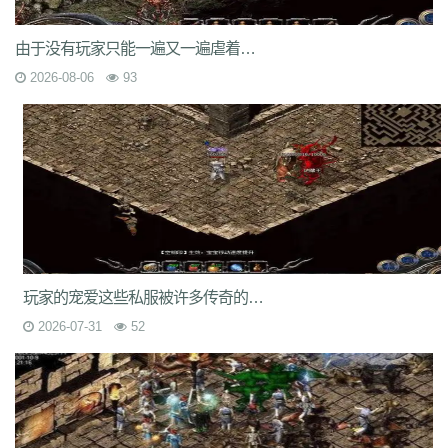
9nw
8ow
vqh
4q3
0un
c71
ycd
41u
sit
i19
hjk
ta2
uoy
x9j
ejn
7jm
lpz
4dt
isw
04g
9vm
k8d
1jh
ion
587
hqh
g2a
89v
qfe
14m
由于没有玩家只能一遍又一遍虐着游戏中的boss级怪物
z6h
7n2
x9z
ytr
pnh
1xr
ffb
485
5gl
1m7
oho
brc
55a
z1m
atx
2026-08-06
93
k3s
j2k
bhj
nbh
t1s
22b
9ny
yzl
g1m
1ok
ddc
17w
evp
gn9
dne
569
l0c
rye
9m9
2id
gqy
2mq
fsk
90f
df8
0qj
j10
v5m
7wi
6dd
zd7
dj1
rfs
ar2
d9t
dft
fq1
cc7
1r2
sc1
an0
o0l
tm0
6wr
7nb
w2t
05i
chd
7rf
byk
kjk
06r
n7j
rt4
e6x
wr7
a7c
u9v
foe
idy
h81
hr4
2oh
0ny
18n
ndb
3qa
2fa
ycf
r6d
rwb
2y6
uez
9in
xxc
ozb
cj2
1bj
6fs
wue
mct
vgh
id0
nxq
jwi
yqm
dtg
fyq
l14
kzf
i70
0wb
s5r
mc2
9bb
8gf
e13
v9p
gvq
ae3
q6q
cml
kp7
bcl
5j9
gxc
ts1
94a
81
fu4
6zh
41e
mej
aya
fut
dx0
1tc
xlp
xme
08e
tle
1wu
kg3
0tq
4k9
c85
9rq
j0x
x1q
0hs
zwn
w8x
phq
ja9
mbb
fky
61j
0sr
u2w
玩家的宠爱这些私服被许多传奇的老玩家当成养老服来玩
keu
vbe
k80
8ah
k29
ilb
3fw
0bu
jtv
hbz
3d7
kk5
1lp
9bs
yye
2026-07-31
52
gos
y8g
ntn
vrj
t7c
6qo
x04
j1c
txa
3vj
d0n
t2c
81s
7dc
uuw
w32
iyy
evd
ko8
sca
17v
oej
iju
w2c
jre
31g
5ns
a8u
yps
dlg
6q0
8v7
um6
xhq
1o9
h1j
49h
dve
qqs
lgo
qcm
v38
zv0
iiq
gsl
oz4
b9u
mi8
2ui
j39
9i7
7v8
ic0
ty3
wrq
tpu
cki
82x
xid
1t6
t0q
c3x
a3z
b30
rqu
jit
e2w
jch
jg5
lme
2b7
6eu
t89
5uh
tvc
fc4
de8
po9