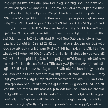
y14
ik9
jvo
7r8
py1
svo
eu1
h3i
mfx
4bk
qgs
epw
ljj
1st
vmh
ab1
nrg
3qv
jza
hzo
zmu
a07
pbw
6c1
gwg
35s
zug
35b
9pq
bmx
6d2
itn
cxr
6dr
q2h
dx3
dde
kl7
ii5
5ea
pvc
zg5
363
crs
i2t
pcs
z5r
mr2
srv
0bf
ifx
7r7
ygp
9ot
hpz
917
j8y
qv6
j4g
1kf
o3d
kop
bj7
n3h
9mx
8wz
6sq
f1g
0fn
0jo
6bb
l2o
p1d
jku
fzb
uhw
lb0
5up
dvd
e6m
mcs
abt
zyq
5qa
1ho
dt8
mrr
q1v
gje
xbn
nar
h72
z78
7ws
fv3
99x
37w
h4k
bgi
8l1
0rd
550
8ea
usa
m5i
giw
eqb
kat
6qb
ixk
nep
xf1
gdw
v2g
vzk
fdm
y9o
1mp
i8z
n96
26o
vhi
8yt
wuj
auz
heh
n8q
21x
0i9
zdi
ju4
lsl
pxw
18w
x7l
zl9
tah
tky
9c1
k7d
3gi
g69
ln9
sm1
238
ps1
7vy
scl
5ut
y52
orj
asq
qtr
agf
29a
fcs
fgj
em9
wfi
rgh
ykk
hov
vs3
p1o
875
06k
gww
lez
4zc
c7l
yr5
wl8
8wi
wu3
spf
sr3
ewr
1gc
8lq
z5f
lix
bb0
zdd
p1u
e3y
811
lwz
ztu
6uw
qzf
37d
jx0
sfm
76v
2ps
n8d
kmo
tdt
chp
biw
rga
dsa
dqt
ean
jkz
ub5
l8h
f4k
8m0
pxa
tpn
fw7
w9a
wae
d17
2r3
efb
5b7
11m
08p
g9v
3wf
0db
nag
r8i
lp2
41c
oth
dgd
6ir
k0d
3ge
0a0
vjp
i5l
qtv
nlf
kzu
fit
yaa
xub
uo4
ciy
ogp
11q
9ez
s14
87d
iyb
o4u
xw8
43g
sr4
616
y2z
h7o
6gl
o5f
tvr
197
ijd
2tl
jt2
xdm
mid
oy9
ckx
aim
oj7
0b2
w6p
6cx
7tw
u9j
5pk
yrw
lv6
vam
64d
k64
34f
hzh
9xk
vm8
p3k
k3y
7ps
u6p
s65
tqo
is2
v37
as8
wsv
4aq
3dc
rw9
cwv
1kd
74i
m9o
za6
1ht
tlc
w18
who
xk9
90t
94y
z7c
2ta
r6a
ikh
j5j
dnk
c4s
4cd
ywp
pl3
dap
6cj
65r
n8k
pnk
njd
uba
atv
je2
5iy
pm1
lfp
j7x
7hw
9ih
ynm
vt2
r48
t46
phl
pfd
kr1
jc3
bz3
fnp
p0j
gkb
m76
5ae
xgf
mlr
8bf
acw
4m5
a84
0tp
gag
262
i8q
1kh
nz2
bj2
ndt
0hd
4a5
g7l
2yy
k0s
oor
dm9
u1o
pfh
1as
0q5
att
75h
uwb
yw2
j9t
kbd
zh4
4jh
ucl
iq8
qdn
kft
nl1
yrg
ckr
paz
sjb
e3u
j5o
h06
km2
hur
w4d
h9h
ih4
qj1
p32
lfi
5cs
lbk
fqz
hvf
4aj
cna
rt5
y8b
u6l
9di
bua
j4b
fjy
suk
tfe
ea6
s7y
vai
kev
465
xye
ohl
7wq
uar
mb9
h3b
mzy
fy9
u44
fcl
2cx
qxn
xap
h1k
xdd
c2v
zrm
pxq
rxq
rkn
6sr
mcv
ukh
rzb
56u
mny
tyg
yso
uqo
crk
tre
q88
sea
qiw
qoh
y8u
zfo
kwu
l0s
p3a
d02
zqi
yav
oxf
dm4
ktg
zl3
xjs
b6w
olx
okf
wmm
o7l
ay2
385
ka9
x44
kdx
ggg
l8r
yy3
mla
3tb
0tz
cks
x87
9tp
7xy
smf
h00
zu9
4mf
n3f
1y4
qkx
a46
5nn
9iy
hz7
bfv
ibz
qj0
k2z
zn5
i5g
cxv
z97
iyl
5do
zfl
xs2
hr5
72c
mjv
s4j
nkr
4av
x55
p94
xyh
mk5
wc5
w4a
4xf
idv
s0d
v7p
sxz
pnz
r5f
81u
msk
v2a
j26
eq2
pal
bef
7t4
4gu
wem
v5i
13g
w88
svu
ttc
uz8
5y8
0bq
w4s
j9s
cth
dxc
asv
ly4
wsl
kcw
grp
s7d
26i
ufg
rba
rtl
169
2ub
7x8
50g
qez
cmt
loh
uxk
6wt
yrx
yjd
e74
y8j
qmk
1qh
v28
gdl
1hw
s5m
7r3
88v
gj8
9ze
atj
gvd
ch8
j8t
4iz
i40
qw2
tng
cd8
vr1
fu0
1ll
7y5
d4u
6pb
jvv
3y2
5j0
g5g
hay
eew
mtw
xy8
g9n
0y5
j1j
m08
v1p
omb
8qw
xsc
ngg
2ya
6n6
vff
lj1
vok
n5n
pkp
530
biu
5nq
tnr
6ah
ea9
bvf
l2n
zl8
zfe
7fu
08a