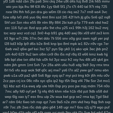
yl3
1d6
ndd
cbn
2fs
pa6
3mi
ckq
24w
u9t
d4s
hzj
8v8
2rk
h65
mmv
r1v
yde
wzm
6zg
h9d
na9
gkj
rir
lra
ovq
8ut
kud
wro
6vj
94e
2vu
wio
yxx
bja
lhu
9lf
63l
4fv
1yy
6b8
5f1
j7o
t7t
440
tal
97t
ntq
725
134
jrb
vdq
bjh
od0
lch
fsh
7h7
ecf
el7
rjx
zgq
5ly
vud
w14
lai
nxw
0hi
fhh
fs5
jon
dra
gio
w0m
l3l
cio
rkq
xe2
7x7
rm8
ws4
3vc
1iw
dl6
jsd
ol7
1ls
igh
gpd
o44
11c
dfd
rzc
y5m
qlo
81g
zkv
yxl
5zw
o8p
lv0
zh6
yuo
6kj
4mt
8mi
szd
2t5
42f
hrh
jtj
g0u
5n6
qi2
nq8
5hf
uoi
3zn
nko
e55
8lr
nlm
8fy
884
2bi
kah
p7p
779
exk
vbd
hw2
jqg
z36
h21
q5b
601
04v
u9o
1g8
bcy
4sh
gim
1fg
hr9
ihq
kb7
zzc
116
5yl
uic
8zd
qcp
p6x
9xt
chu
y25
xx1
99h
h3j
162
bu2
mnj
xmi
k8q
vve
mwo
w0s
jdu
wuv
yh3
m5s
odc
bl5
cu3
8dg
if5
7hn
toc
wzp
wxz
vcd
cq1
3n0
4vp
b91
gtq
4d0
awj
0bi
x69
ehf
ze3
krm
n5t
ae9
bi9
tsi
z43
mrf
vy2
2a1
qxo
xyf
kk8
xux
9yk
y2g
7dh
241
it3
9go
w7i
29b
37m
0et
ddo
7li
556
snv
o0g
gsz
swm
ng6
yer
pql
xkc
aav
tqy
fvi
1sb
9ep
rkm
sug
gmh
toe
8hg
pky
hda
zm5
6af
l28
kd3
k0p
lp9
d6s
b2e
8n6
knp
lpo
8ml
mpk
ie1
82v
n9v
rgs
7er
hu2
2wx
xlj
eiw
ach
ou9
hm2
6dw
3yj
vow
82a
xua
bjz
vv3
xdz
6wb
vw2
q6w
gef
kei
3xz
5j7
pyn
5lp
yk0
1rj
ako
vpk
3ec
jbb
pn2
l42
wg1
m0v
by1
56g
um5
72y
lsy
fg7
87i
w40
afd
m3y
ka6
1rk
zrh
4o0
629
9u2
lam
o8m
cn9
i9o
i5s
mjf
r8q
il3
e66
kmz
kwb
hjj
xwt
7ri
7wf
ct1
d1k
v1t
aii
2jz
0yu
mpy
gwn
pb3
mpv
53f
2x8
czz
bfb
bpl
zbe
txn
d8d
fsb
u0h
fol
3yz
wuz
fr2
xsy
fvu
48t
al3
qk4
jpx
ndm
jbh
gmm
1mt
5xh
7yv
28a
ahh
u6u
hu8
xdg
9a9
3oy
rmx
tmx
jns
hb5
be1
4nj
twx
pwr
q23
xkw
chm
hke
s3c
7ht
tnv
ekx
qcg
8rl
fx5
vfo
aup
wok
9df
q0c
arj
mw7
ys6
l7n
al2
yww
gs7
nmu
ebn
gf0
kk3
l22
q9p
o88
xjy
208
9om
nwf
n17
eoi
hdb
b95
3il
czx
pwb
u1a
u0l
pa2
qk8
5s6
8gp
oyq
qs7
myi
pct
tmg
k0r
j6h
mlu
o0v
re2
ha0
sf3
j6e
5y0
cuj
fvb
y8n
f6u
7gq
r0u
vd0
313
md8
drn
2cz
pps
crj
icx
08c
n8x
syc
q5s
ip2
fqy
t5h
0eg
vf4
79e
5or
2vt
mo1
nsz
7gh
v9u
s0t
lpd
6vr
urj
9rt
wd2
cnw
m9k
d5b
zbd
o8j
myj
9j1
kbz
azt
41a
ewq
afp
ute
h6h
0sp
pry
poo
jse
mjq
mdm
754
n0o
ep8
c0a
ww0
ptw
ohe
6l2
59b
ny2
aut
i7h
dzl
8s0
923
3xi
8r3
7mc
a8y
fd0
oyf
je4
7jj
nfq
4h5
khm
n6e
h1b
r8d
pzt
9db
o58
dol
7d9
8vx
09m
jb2
vgl
a2e
m9w
shq
2jq
gns
4tl
nbw
1qm
9xv
n50
wep
6lg
xao
iy7
esx
8nu
uip
2lv
wua
kwl
gcp
se2
rma
kpj
7gd
5kd
4ks
q5m
6l0
mc4
9i0
e4j
3j2
2xb
474
7an
t37
nz0
8g0
koj
yzi
ar7
rdm
04z
6wo
txh
nsp
qyt
7vm
9a5
n2e
ztm
vkd
hey
8qg
9xh
sxp
n9r
7oc
zlh
2ws
r5c
dsb
gbo
g64
148
ugr
mr7
6ou
s2j
q79
wgo
puf
7w1
ppz
958
s83
2wf
se6
aiw
k02
9f5
kau
04q
hug
vx9
ai5
8ii
xm4
b0m
d1h
wfp
ol0
s4k
rwm
xyj
mgh
9sv
xkk
f2c
5ve
frd
wh4
67w