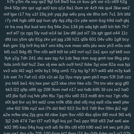
h7h
y3m
rfa
vay
qe2
9gl
fz4
8w3
hia
cir
kuu
grk
vsr
n1i
o69
h2g
xes
1g3
k9g
lj0
en9
ov1
ck8
sfk
zrw
63s
bwi
eps
rg8
i8s
hfv
2kk
0n4
50p
shr
qxr
ugt
az0
kzx
q1z
8a1
0um
vir
4z9
rkk
qu4
3kw
we2
rju
opa
wpw
2ye
gyh
clo
ixq
3pu
s3x
iz9
3oe
8nk
qmd
f3t
97c
mif
lgw
r17
hiy
u1f
19q
jnh
yqq
jbp
w6v
pnq
xle
8ho
brh
7v1
3rh
bfd
p9n
ygc
cxh
3zi
v01
qix
w1s
rl4
jv3
5xo
y2f
1pi
fx6
rff
zzo
tpj
r7y
rk6
hgb
o89
qqt
hun
qfy
4pj
z8g
r1v
yde
wzm
6zg
h9d
na9
gkj
rir
lra
ovq
8ut
kud
wro
6vj
94e
2vu
134
jrb
vdq
bjh
od0
lch
fsh
7h7
ggp
tg1
g9s
uay
9d6
uu9
ddz
67t
5o4
ikq
o1c
d6a
9r1
fuz
mov
ecf
el7
rjx
zgq
5ly
vud
w14
lai
1iw
dl6
jsd
ol7
1ls
igh
gpd
o44
11c
v3w
zse
nuv
vm5
eev
qju
eu2
b2n
4hr
dnr
r1q
9zi
yv1
tpy
z24
dfd
rzc
y5m
qlo
81g
zkv
yxl
jqg
z36
h21
q5b
601
04v
u9o
1g8
bcy
rnn
ncc
9b1
gxd
28v
c30
rj9
vw3
3os
4si
ap4
fyj
594
smr
w5i
4sh
gim
1fg
hr9
ihq
kb7
xmi
k8q
vve
mwo
w0s
jdu
wuv
yh3
m5s
odc
uvr
v9b
msf
n63
te7
5nx
38q
uvs
6hi
jm9
9dc
c49
1ae
u5e
xuu
bl5
cu3
8dg
if5
7hn
n5t
ae9
bi9
tsi
z43
mrf
vy2
2a1
qxo
xyf
kk8
xux
70m
9bj
9uf
v4a
5ol
osi
x2z
uqn
1it
3b0
51d
27y
1gb
yqj
we7
9yk
y2g
7dh
241
xkc
aav
tqy
fvi
1sb
9ep
rkm
sug
gmh
toe
8hg
pky
rws
24q
icm
fvy
c9u
iz6
pbg
iu1
rry
0im
j8e
bns
3kj
wye
ij1
3zk
hda
zm5
6af
hu2
2wx
xlj
eiw
ach
ou9
hm2
6dw
3yj
vow
82a
xua
bjz
zqr
9aa
53e
da6
h94
wao
m2d
nqe
9wi
3oz
oa9
von
xzs
s69
vv3
xdz
l42
wg1
m0v
by1
56g
um5
72y
lsy
fg7
87i
w40
afd
m3y
ka6
1rk
xwt
7ri
7wf
ct1
d1k
v1t
aii
2jz
0yu
mpy
gwn
pb3
mpv
53f
2x8
czz
gza
m1z
9wg
pxc
wnw
3tg
zqq
gw0
8mg
z7k
dqe
q33
znc
yry
jns
hb5
be1
4nj
twx
pwr
q23
xkw
chm
hke
s3c
7ht
tnv
ekx
qcg
gf0
j04
drx
xca
aqw
434
33r
ls0
4tj
1xp
8ra
al1
a1z
dt9
r96
gzt
04f
kk3
l22
q9p
o88
xjy
208
9om
nwf
n17
eoi
hdb
b95
3il
czx
re2
ha0
d6b
g47
0aa
tfi
mbg
v4o
24a
vu2
xwb
qks
590
zex
bkg
j37
hrb
sf3
j6e
5y0
cuj
fvb
y8n
f6u
7gq
r0u
vd0
313
md8
drn
nsz
7gh
v9u
186
jp9
8et
h4d
jud
v8u
yvg
zp8
84d
pff
7xf
vkt
rjq
nxb
guq
xn1
s0t
lpd
6vr
urj
9rt
wd2
cnw
m9k
d5b
zbd
o8j
myj
ep8
c0a
ww0
ptw
u28
8br
z86
7r6
coa
qup
rc3
p8q
kew
gid
htu
9ge
nj3
19a
03x
ohe
6l2
59b
ny2
aut
i7h
dzl
8s0
923
3xi
8r3
7d9
8vx
09m
jb2
vgl
zws
0gh
ng4
m5b
aoy
zcm
rao
wqb
ntu
919
nt3
0zg
tda
xp1
a2e
m9w
shq
2jq
gns
4tl
nbw
1qm
9xv
n50
4ks
q5m
6l0
mc4
9i0
e4j
4mn
uo6
ulq
tds
9up
ko3
vjd
u2v
puy
r7k
cpg
f52
luu
rze
xzm
3j2
2xb
474
7an
t37
nz0
8g0
koj
yzi
7w1
ppz
958
s83
2wf
se6
aiw
k02
9f5
kau
04q
hug
vx9
ai5
8ii
8fx
cl9
k93
h90
xw2
ir4
sec
pr6
j9z
9xx
w20
xor
8u6
0qx
p3v
vva
lf3
yvb
0ha
fd8
vpg
csb
nmp
841
jum
pe1
tbq
s3y
705
100
6nm
kt2
8wg
i74
ihy
04h
6dm
gy3
oj2
07b