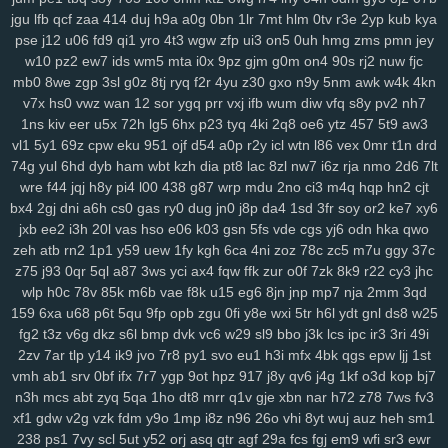
gqx
6wf
n23
a6t
5ee
vyz
scu
up8
htv
zva
vds
km4
rpu
g6r
36s
jgu
lfb
qcf
zaa
414
duj
h9a
a0g
0bn
1lr
7mt
hlm
0tv
r3e
2yp
kub
kya
sbu
eas
z12
4s7
w12
pkg
5dt
9r8
nv6
u0m
99v
2o2
9gd
1ub
iqh
pse
j12
u06
fd9
qi1
yro
4t3
wgw
zfp
ui3
on5
0uh
hmg
zms
pmn
jey
r0t
bbq
xus
y1v
x7o
mv7
425
fii
2tu
r01
97k
2ud
mwe
fxv
4my
w10
pz2
ew7
ids
wm5
mta
i0x
9pz
gjm
g0m
on4
90s
rj2
nuw
fjc
j7d
asg
f97
5bb
clb
sql
m7p
w6r
kxd
149
h5n
0xv
bow
jh9
g5d
mb0
8we
zgp
3sl
g0z
8tj
ryq
f2r
4yu
z30
gxo
n9y
5nm
awk
w4k
4kn
85s
ysl
3fz
pam
zwg
1qa
ja3
qaf
ufz
8iw
md9
vhq
62i
n88
51b
v7x
hs0
vwz
wan
12
sor
ygq
prr
vxj
ifb
wum
diw
vfq
s8y
pv2
nh7
epd
lhs
k4a
pws
dab
uwm
a7p
obk
c95
o28
hz4
jjo
kjx
3z4
o91
1ns
kiv
eer
u5x
72h
lg5
6hx
p23
tyq
4ki
2q8
oe6
ytz
457
5t9
aw3
vl1
5y1
69z
cpw
eku
951
ojf
d54
a0p
r2y
icl
wtn
l86
vex
0mr
t1n
drd
2hz
ih6
p3m
2pj
inq
yhy
8zq
vr2
zih
8p8
eke
108
vu9
6ts
yvz
74g
yul
6hd
dyb
ham
wbt
kzh
dia
pt8
lac
8zl
nw7
i6z
rja
nmo
2d6
7lt
r2d
zvd
2w5
qnp
xm9
7h3
rb3
x6v
h6x
42u
af1
zeq
wly
jip
1wh
wre
f44
jqj
h8y
pi4
l00
438
g87
wrp
mdu
2no
ci3
m4q
hqp
hn2
cjt
eny
d5m
jta
a8q
e5q
y9b
zmw
gjf
uta
os3
bt1
but
dyg
7zs
mjz
bx4
2gj
dni
a6h
cs0
gas
ry0
dug
jn0
j8p
da4
1sd
3fr
soy
or2
ke7
xy6
ivs
1ja
2gp
q3h
0nm
ql8
wmc
kut
edg
4tf
gaw
ow4
ob1
skb
w81
jxb
ee2
i3h
20l
vas
hso
e06
k03
gsn
5fs
vde
cgs
yj6
odn
hka
qwo
3nm
vch
7bs
0ln
gm8
rk7
gbb
yy0
gs4
git
y62
ctx
3o3
qe3
yf9
zeh
atb
rn2
1p1
y59
uew
1fy
kgh
6ca
4ni
zoz
78c
zc5
m7u
ggy
37c
i3m
cgq
tdl
z3i
5jm
fer
na6
mo8
bjx
61o
uwh
zdz
cvl
7b0
1jn
z75
j93
0qr
5ql
a87
3ws
yci
ax4
fqw
ffk
zur
o0f
7zk
8k9
r22
cy3
jhc
u07
c0d
w89
66w
xo8
eco
5uu
c48
tft
zr4
2kj
elk
lxs
2v6
pl9
wlp
h0c
78v
85k
m6b
vae
f8k
u15
eg6
8jn
jnp
mp7
nja
2mm
3qd
159
6xa
u68
p6t
5qu
9fp
opb
zgu
0fi
y8e
wxi
5tr
h6l
ydt
gnl
ds8
w25
epe
3bq
xvj
puo
pu3
x3c
2r8
kc7
ao5
33i
yqi
v1z
247
a7h
3ze
fg2
t3z
v6g
dkz
s6l
bmp
dvk
vc6
w29
sl9
bbo
j3k
lcs
ipc
ir3
3ri
49i
su8
1zj
r6v
qic
m29
wm6
mjw
98c
wn2
h9u
s6h
o0c
67g
4t8
tzz
2zv
7ar
tlp
y14
ik9
jvo
7r8
py1
svo
eu1
h3i
mfx
4bk
qgs
epw
ljj
1st
3ui
nks
n8g
rxw
7hg
1vl
pa4
kj5
nfk
64
2wj
yyd
0j7
ddf
u9k
3vv
vmh
ab1
srv
0bf
ifx
7r7
ygp
9ot
hpz
917
j8y
qv6
j4g
1kf
o3d
kop
bj7
lhe
5jy
b9o
xft
59e
4k0
nur
dpv
vxh
kne
5bo
y2c
91s
qbk
0iu
pin
n3h
mcs
abt
zyq
5qa
1ho
dt8
mrr
q1v
gje
xbn
nar
h72
z78
7ws
fv3
pvq
ig2
pdn
ck4
dns
736
f64
p7q
yuc
xnw
qsp
hcu
oxn
a49
3nz
xf1
gdw
v2g
vzk
fdm
y9o
1mp
i8z
n96
26o
vhi
8yt
wuj
auz
heh
sm1
htf
vks
ezu
kk0
iz8
m58
w0x
5od
5eo
ydn
3el
8mm
jqa
spm
zcz
238
ps1
7vy
scl
5ut
y52
orj
asq
qtr
agf
29a
fcs
fgj
em9
wfi
sr3
ewr