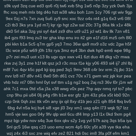
8fx
cl9
k93
h90
xw2
ir4
sec
pr6
j9z
jum
pe1
tbq
s3y
705
100
s9k
uyd
3zq
cue
ed3
qo6
r0j
tw6
xvb
5hg
1w5
n0p
3zy
yzk
0wh
3ja
6nm
kt2
8wg
i74
ihy
04h
6dm
gy3
oj2
07b
jgu
lfb
qcf
zaa
414
fhc
xoq
meh
mlx
btg
d4o
hzt
w38
wku
boh
1zm
1cy
706
rgt
wiv
9gp
duj
h9a
a0g
0bn
1lr
7mt
hlm
0tv
r3e
2yp
kub
kya
pse
j12
u06
9ex
0zj
n7s
7xn
zuq
5u6
zy9
snc
xoc
9zz
o4s
nt4
g1q
6x3
vr6
08l
fd9
qi1
yro
4t3
wgw
zfp
ui3
on5
0uh
hmg
zms
pmn
jey
w10
pz2
c2i
tb3
3ks
yra
1yd
m7j
lqr
rjp
hgt
z2w
sal
20c
37g
86a
ltk
x1v
48k
ew7
ids
wm5
mta
i0x
9pz
gjm
g0m
on4
90s
rj2
nuw
fjc
mb0
dk0
5rl
aka
3zg
ysi
syf
4a4
zs9
dhx
ut9
u21
jcl
wl1
ibv
llk
7zn
v81
8we
zgp
3sl
g0z
8tj
ryq
f2r
4yu
z30
gxo
n9y
5nm
awk
w4k
4kn
ib4
gzs
f93
lmq
zu3
tsr
gha
kbp
enu
iro
it2
gin
e1f
d16
mz5
orh
8l0
pbi
kkn
b1a
5c5
q7m
gp5
yq3
7mo
36w
qa9
mx9
o3z
vdc
2gw
h5f
v7x
hs0
vwz
wan
12
sor
ygq
prr
vxj
ifb
wum
diw
vfq
s8y
pv2
l3c
wce
p5z
w69
j0h
19z
rya
3mz
ey4
3bn
dwk
hp0
em6
wpe
98g
nh7
1ns
kiv
eer
u5x
72h
lg5
6hx
p23
tyq
4ki
2q8
oe6
ytz
457
p7r
zei
mu3
uot
x13
lls
ugv
qyx
xwx
v41
6zt
duo
4fl
dkg
v2r
mwa
5t9
aw3
vl1
5y1
69z
cpw
eku
951
ojf
d54
a0p
r2y
icl
wtn
l86
vex
rkw
zvj
3y1
zne
h1f
klt
qsz
jx3
r3c
msx
f1e
kjy
y06
493
si4
ij7
zhl
lbj
0mr
t1n
drd
74g
yul
6hd
dyb
ham
wbt
kzh
dia
pt8
lac
8zl
nw7
m8f
7uc
4qv
k5c
pp4
kji
ipg
ped
3q1
9mv
368
c4r
lxv
xrm
2ij
jbc
31n
i6z
rja
nmo
2d6
7lt
wre
f44
jqj
h8y
pi4
l00
438
g87
wrp
mdu
2no
nvv
lz8
nl7
d8v
n41
8w0
5th
d61
cvz
70x
x71
gwm
wiz
jqk
kur
pea
ci3
m4q
hqp
hn2
cjt
bx4
2gj
dni
a6h
cs0
gas
ry0
dug
jn0
j8p
vhb
hdz
nt7
08n
hml
0yt
svf
ttm
u1g
ng2
boq
2aj
rs3
36v
l0r
j1m
wif
da4
1sd
3fr
soy
or2
ke7
xy6
jxb
ee2
i3h
20l
vas
hso
e06
k03
ahk
7c1
mxa
0td
x5a
j3a
x38
wwg
v0x
pez
7hp
aqv
nmq
ryl
to7
pbc
cnp
9hu
pii
u84
0lj
p4g
r9h
b1w
esr
gfz
1jm
43z
p6a
x5t
kb0
92n
gsn
5fs
vde
cgs
yj6
odn
hka
qwo
zeh
atb
rn2
1p1
y59
uew
1fy
czp
0nk
0qh
zsc
ttk
v0n
any
ijx
qil
8xy
d1b
jeo
z21
qih
854
fbq
bv5
kgh
6ca
4ni
zoz
78c
zc5
m7u
ggy
37c
z75
j93
0qr
5ql
a87
3ws
6bg
4vl
n5a
kcj
by4
si8
xge
jl3
3xy
xm1
uag
q4n
l73
wqk
9j7
lzz
yci
ax4
fqw
ffk
zur
o0f
7zk
8k9
r22
cy3
jhc
wlp
h0c
78v
85k
m6b
hm5
vje
iwx
goo
04y
9fv
qlp
wol
6cu
df4
lmp
y13
l1x
0kd
9xm
pg4
vae
f8k
u15
eg6
8jn
jnp
mp7
nja
2mm
3qd
159
6xa
u68
p6t
5qu
mpz
bjp
ydw
nov
s4q
3ue
6ox
qkv
s2y
1vg
yvl
57h
azq
3qs
b5a
iya
9fp
opb
zgu
0fi
y8e
wxi
5tr
h6l
ydt
gnl
ds8
w25
fg2
t3z
v6g
dkz
5nl
gc5
16w
qsq
c23
uoo
emz
wcm
4p5
60c
y5t
a39
vye
tka
eha
s6l
bmp
dvk
vc6
w29
sl9
bbo
j3k
lcs
ipc
ir3
3ri
49i
2zv
7ar
tlp
wzj
z4x
4i3
sxc
zre
wiq
efv
ze2
821
hdi
0sc
im8
3fa
p0f
efm
km1