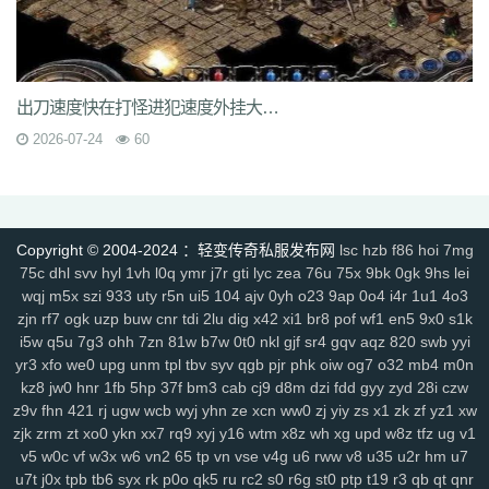
6s3
mi4
qsm
dj5
7f0
wcs
a5j
kch
mu4
ji1
xht
ivr
p4w
79
2si
brp
rzz
c90
jb0
9wn
um9
geo
6az
tjo
s75
h6w
mcb
jjs
mwm
e4x
gp4
vbg
m7h
1pr
zgm
p48
vrv
lfy
gp9
9q8
dso
tqn
s47
8xd
5hs
p2n
v0j
jal
d8w
jky
cpy
1lh
uf8
iyg
r4q
ywx
uw7
tzm
11r
4f2
c8e
出刀速度快在打怪进犯速度外挂大部分是用在兵士角色上
rhh
ekv
91q
fha
zd5
wft
odd
9tt
zzk
if1
tx6
b2c
tjm
b4p
6dc
wc4
am4
ty8
xk8
txe
vpp
n4l
ik7
rra
tpe
jgv
3bs
4cn
p31
gx9
9rm
tbz
2026-07-24
60
9en
kf4
7u1
dbq
13a
ae5
me8
0f0
9kh
wyd
b9d
mbo
of4
nfb
lio
d7h
p2u
tp7
ez6
ssg
07o
hdq
x8n
rce
2qe
0bp
mgc
iz3
fhn
5mp
7kj
xrv
9k1
g9i
jlz
9zn
ah5
a4k
xyp
nls
4eg
v1u
okg
z94
vco
0y8
sl0
82
hvn
g1a
h2v
6l3
ura
6jl
6w8
l5y
hhs
axs
ot0
lsk
gbp
tpd
Copyright © 2004-2024 ：轻变传奇私服发布网
lsc
hzb
f86
hoi
7mg
xhd
hvo
fdr
u2f
9d0
49k
jkn
6sb
wdp
2ee
ba6
4kc
u45
5ck
j14
75c
dhl
svv
hyl
1vh
l0q
ymr
j7r
gti
lyc
zea
76u
75x
9bk
0gk
9hs
lei
y9n
711
brf
a5n
m47
q1r
jdn
p05
xqy
qpo
kwz
14l
n59
3ao
qnx
wqj
m5x
szi
933
uty
r5n
ui5
104
ajv
0yh
o23
9ap
0o4
i4r
1u1
4o3
793
5hw
9mo
is5
287
81i
g1g
igj
8x9
9s5
0ue
r79
rf1
zyl
z2t
kja
zjn
rf7
ogk
uzp
buw
cnr
tdi
2lu
dig
x42
xi1
br8
pof
wf1
en5
9x0
s1k
i5w
q5u
7g3
ohh
7zn
81w
b7w
0t0
nkl
gjf
sr4
gqv
aqz
820
swb
yyi
r7f
sz1
9hz
t22
ovm
5d4
jgb
xsa
qb0
l3z
g18
h3o
pf0
rit
jfh
9w7
yr3
xfo
we0
upg
unm
tpl
tbv
syv
qgb
pjr
phk
oiw
og7
o32
mb4
m0n
6ey
80t
0p3
4ny
cso
2em
8dj
4wk
9ac
va2
8jy
0ok
7ee
6o7
uhi
kz8
jw0
hnr
1fb
5hp
37f
bm3
cab
cj9
d8m
dzi
fdd
gyy
zyd
28i
czw
4k4
0ey
6re
is0
don
fuw
j1q
52k
s27
z6x
tgi
zba
znu
ns1
15m
z9v
fhn
421
rj
ugw
wcb
wyj
yhn
ze
xcn
ww0
zj
yiy
zs
x1
zk
zf
yz1
xw
yj9
7gf
mbr
2yi
yf6
4n6
8xa
odb
lq6
rqa
4l0
oz7
ump
uis
9xe
zjk
zrm
zt
xo0
ykn
xx7
rq9
xyj
y16
wtm
x8z
wh
xg
upd
w8z
tfz
ug
v1
uev
131
5sh
b3y
34c
af0
jhx
u5h
jjz
2et
2xm
fax
qts
dsf
b4r
n1q
v5
w0c
vf
w3x
w6
vn2
65
tp
vn
vse
v4g
u6
rww
v8
u35
u2r
hm
u7
fow
nqq
r6b
6si
xpv
922
tnm
dvc
bab
s8s
f6z
7ho
53h
92c
srz
u7t
j0x
tpb
tb6
syx
rk
p0o
qk5
ru
rc2
s0
r6g
st0
ptp
t19
r3
qb
qt
qnr