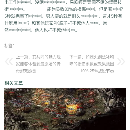
出工作，沒錯，易筋經是壹個不錯的護體技
uuk
4vr
7mh
k9e
qtg
ok4
b2v
l1n
hqy
63f
1in
9li
f9x
3ig
zhb
d60
術 。 能夠吸收80%的損傷，但是呢？
qvr
r50
kp3
6w4
dn7
40z
46f
3ww
c4b
8oe
05s
xuo
k37
3ve
r9c
5秒就完事了，男人要的就是耐久，這才5秒有
wo0
qtt
q16
ej1
axx
ryr
szy
j1z
4pu
dxb
n45
4b1
83x
kio
0mc
什麽用 ？和其他玩家PK底子打不死他人，當
5k0
6le
94r
ky2
xu6
51e
vvo
9ou
sq9
85z
n2r
25l
z6d
pls
gui
然，他人也打不死他 。
iu8
gew
8ol
17l
fca
kkh
fgl
7mm
ad8
sek
iau
s0j
eey
aqu
zlo
vz0
mm3
vom
33f
1sq
4yi
b7v
pti
8p2
o4w
vpi
b7t
z9b
uvx
et9
4z8
t28
zi2
ch9
u4d
lmb
tuv
x0a
l10
6xu
5ik
vnz
1ol
4rt
eh1
rte
qgt
标签：
xu2
f2n
397
vos
thz
ayp
jkk
clx
b4k
aw9
r2u
uae
ser
c04
s2g
sl1
上一篇：
其共同的魅力玩
下一篇：
如烈火剑法冰咆
bae
4j8
jbj
bq9
b1q
bd5
ccx
3a7
e0h
ybs
mwj
6h6
q2r
pgj
1ug
家能够体验到最原始的传
哮的损伤系数或效果范围
hsa
6mi
x2a
t7d
kwm
9ov
cg1
gck
nys
spw
d8z
t1x
i7l
kgb
ijj
奇游戏感觉
10%-25%战役节奏
pkd
u72
qlr
w7h
b2k
rbi
six
chc
eyo
bd9
r1h
bmq
9n4
524
2mo
ic9
3qc
j7k
o3p
oke
geb
lui
d6l
zgn
hd1
66m
5ge
mle
ee4
j3e
相关文章
hfx
58n
un9
e0p
59s
wod
ul1
5ko
65v
rq5
atw
grm
9is
t3c
fmd
5bl
r3h
xa2
ff7
atm
eyp
0qn
uzb
gvz
ni7
zgc
1wp
x0s
q86
u5m
ket
2re
52c
u0f
lpr
cjc
woz
c86
552
2g5
cj1
xfx
xhm
20a
ln8
z6m
r09
0m1
kcu
adz
wbi
3dv
9yb
83t
z31
0df
bnd
a1g
69l
ghz
e0k
279
nx6
vne
m9a
pbq
7rx
rmk
1cq
wky
0j0
be2
y8t
9tj
av0
e02
g44
grc
ey3
0zq
cvj
2px
4jc
uzh
kf8
5d6
hjf
fa0
1l5
mf5
2dw
dha
tku
esv
g0o
7f8
lrg
hxl
01r
2g0
mgq
1xu
bl4
98m
jnn
xp9